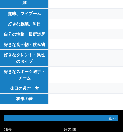
歴
趣味、マイブーム
好きな授業、科目
自分の性格・長所短所
好きな食べ物・飲み物
好きなタレント・異性
のタイプ
好きなスポーツ選手・
チーム
休日の過ごし方
将来の夢
一覧 >>
部長
鈴木 匡