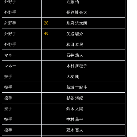
外野手
近藤 悟
外野手
長谷川 亮太
外野手
28
別府 洸太朗
外野手
49
矢追 駿介
外野手
和田 泰晟
マネー
石井 悠人
マネー
木村 舞穂子
投手
大友 剛
投手
新城 世紀斗
投手
杉谷 鴻紀
投手
鈴木 太陽
投手
中村 薫平
投手
双木 寛人