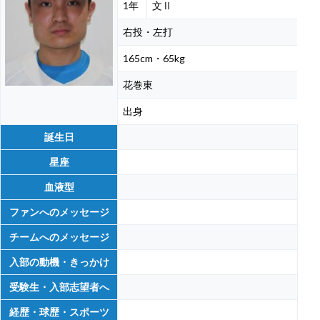
1年
文Ⅱ
右投・左打
165cm・65kg
花巻東
出身
誕生日
星座
血液型
ファンへのメッセージ
チームへのメッセージ
入部の動機・きっかけ
受験生・入部志望者へ
経歴・球歴・スポーツ