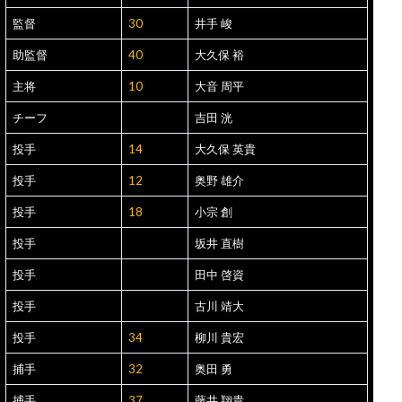
監督
30
井手 峻
助監督
40
大久保 裕
主将
10
大音 周平
チーフ
吉田 洸
投手
14
大久保 英貴
投手
12
奥野 雄介
投手
18
小宗 創
投手
坂井 直樹
投手
田中 啓資
投手
古川 靖大
投手
34
柳川 貴宏
捕手
32
奥田 勇
捕手
37
藤井 翔貴