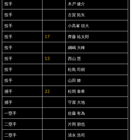
投手
木戸 健介
投手
古賀 拓矢
投手
小髙峯 頌大
投手
17
齊藤 祐太郎
投手
綱嶋 大峰
投手
13
西山 慧
投手
松島 司樹
投手
山田 燎
捕手
22
松岡 泰希
捕手
守屋 大地
一塁手
佐藤 有為
二塁手
片岡 朋也
二塁手
清永 浩司