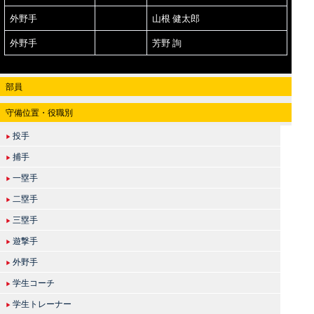
外野手
山根 健太郎
外野手
芳野 詢
部員
守備位置・役職別
投手
▶
捕手
▶
一塁手
▶
二塁手
▶
三塁手
▶
遊撃手
▶
外野手
▶
学生コーチ
▶
学生トレーナー
▶