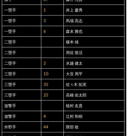
一塁手
1
井上 慶秀
一塁手
3
馬場 高志
一塁手
6
森末 雅也
二塁手
榎本 雄
二塁手
周佐 亜活
二塁手
2
水越 健太
三塁手
10
大音 周平
三塁手
35
佐々木 拓実
三塁手
25
高橋 佑太郎
遊撃手
植村 友貴
遊撃手
4
辻村 和樹
外野手
44
隈部 敢