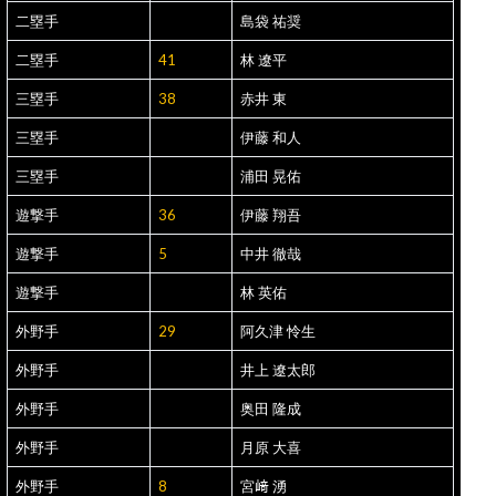
二塁手
島袋 祐奨
二塁手
41
林 遼平
三塁手
38
赤井 東
三塁手
伊藤 和人
三塁手
浦田 晃佑
遊撃手
36
伊藤 翔吾
遊撃手
5
中井 徹哉
遊撃手
林 英佑
外野手
29
阿久津 怜生
外野手
井上 遼太郎
外野手
奥田 隆成
外野手
月原 大喜
外野手
8
宮﨑 湧