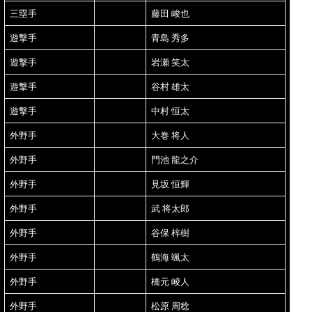
三塁手
藤田 峻也
遊撃手
青島 秀多
遊撃手
岩瀬 笑太
遊撃手
谷村 雄太
遊撃手
中村 恒太
外野手
大巻 将人
外野手
門池 龍之介
外野手
見坂 恒輝
外野手
武 将太郎
外野手
谷保 梓樹
外野手
鶴海 颯太
外野手
橋元 崚人
外野手
松原 周稔