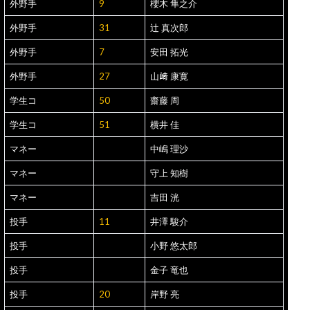
外野手
9
櫻木 隼之介
外野手
31
辻 真次郎
外野手
7
安田 拓光
外野手
27
山﨑 康寛
学生コ
50
齋藤 周
学生コ
51
横井 佳
マネー
中嶋 理沙
マネー
守上 知樹
マネー
吉田 洸
投手
11
井澤 駿介
投手
小野 悠太郎
投手
金子 竜也
投手
20
岸野 亮