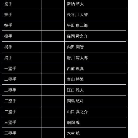
投手
新納 草太
投手
長谷川 大智
投手
平田 康二郎
投手
森岡 舜之介
捕手
内田 開智
捕手
府川 涼太郎
一塁手
西前 颯真
二塁手
青山 勝繁
二塁手
江口 雅人
二塁手
間島 悠斗
二塁手
山口 真之介
三塁手
網岡 凜
三塁手
木村 航