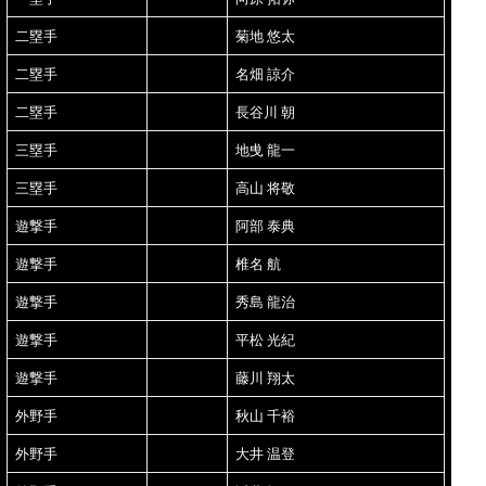
二塁手
菊地 悠太
二塁手
名畑 諒介
二塁手
長谷川 朝
三塁手
地曵 龍一
三塁手
高山 将敬
遊撃手
阿部 泰典
遊撃手
椎名 航
遊撃手
秀島 龍治
遊撃手
平松 光紀
遊撃手
藤川 翔太
外野手
秋山 千裕
外野手
大井 温登