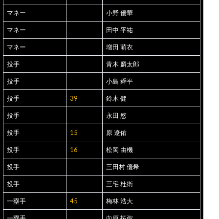
マネー
小野 優華
マネー
田中 平祐
マネー
増田 萌衣
投手
青木 麟太郎
投手
小島 舜平
投手
39
鈴木 健
投手
永田 悠
投手
15
原 遼佑
投手
16
松岡 由機
投手
三田村 優希
投手
三宅 杜衛
一塁手
45
梅林 浩大
一塁手
向原 拓弥