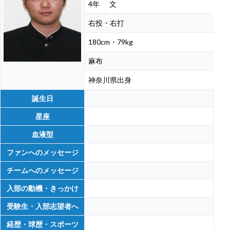
4年
文
右投・右打
180cm・79kg
麻布
神奈川県出身
誕生日
星座
血液型
ファンへのメッセージ
チームへのメッセージ
入部の動機・きっかけ
受験生・入部志望者へ
経歴・球歴・スポーツ