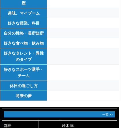
歴
趣味、マイブーム
好きな授業、科目
自分の性格・長所短所
好きな食べ物・飲み物
好きなタレント・異性
のタイプ
好きなスポーツ選手・
チーム
休日の過ごし方
将来の夢
一覧 >>
部長
鈴木 匡