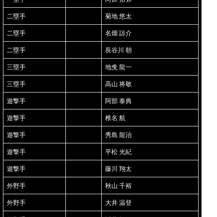
二塁手
菊地 悠太
二塁手
名畑 諒介
二塁手
長谷川 朝
三塁手
地曵 龍一
三塁手
高山 将敬
遊撃手
阿部 泰典
遊撃手
椎名 航
遊撃手
秀島 龍治
遊撃手
平松 光紀
遊撃手
藤川 翔太
外野手
秋山 千裕
外野手
大井 温登