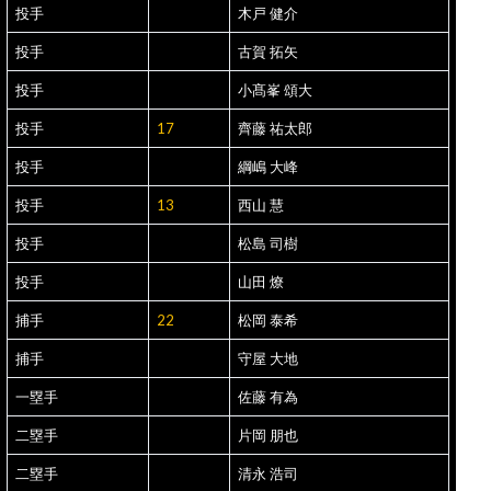
投手
木戸 健介
投手
古賀 拓矢
投手
小髙峯 頌大
投手
17
齊藤 祐太郎
投手
綱嶋 大峰
投手
13
西山 慧
投手
松島 司樹
投手
山田 燎
捕手
22
松岡 泰希
捕手
守屋 大地
一塁手
佐藤 有為
二塁手
片岡 朋也
二塁手
清永 浩司