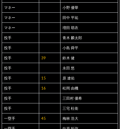
マネー
小野 優華
マネー
田中 平祐
マネー
増田 萌衣
投手
青木 麟太郎
投手
小島 舜平
投手
39
鈴木 健
投手
永田 悠
投手
15
原 遼佑
投手
16
松岡 由機
投手
三田村 優希
投手
三宅 杜衛
一塁手
45
梅林 浩大
一塁手
向原 拓弥