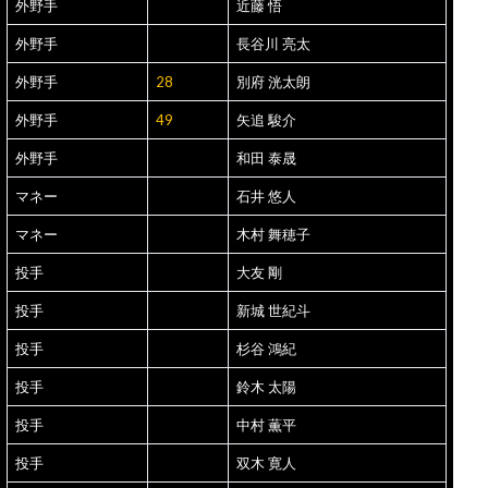
外野手
近藤 悟
外野手
長谷川 亮太
外野手
28
別府 洸太朗
外野手
49
矢追 駿介
外野手
和田 泰晟
マネー
石井 悠人
マネー
木村 舞穂子
投手
大友 剛
投手
新城 世紀斗
投手
杉谷 鴻紀
投手
鈴木 太陽
投手
中村 薫平
投手
双木 寛人