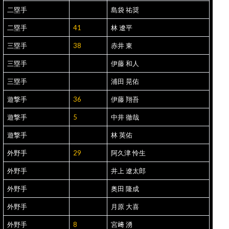
二塁手
島袋 祐奨
二塁手
41
林 遼平
三塁手
38
赤井 東
三塁手
伊藤 和人
三塁手
浦田 晃佑
遊撃手
36
伊藤 翔吾
遊撃手
5
中井 徹哉
遊撃手
林 英佑
外野手
29
阿久津 怜生
外野手
井上 遼太郎
外野手
奥田 隆成
外野手
月原 大喜
外野手
8
宮﨑 湧