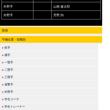
外野手
山根 健太郎
外野手
芳野 詢
部員
守備位置・役職別
投手
▶
捕手
▶
一塁手
▶
二塁手
▶
三塁手
▶
遊撃手
▶
外野手
▶
学生コーチ
▶
学生トレーナー
▶