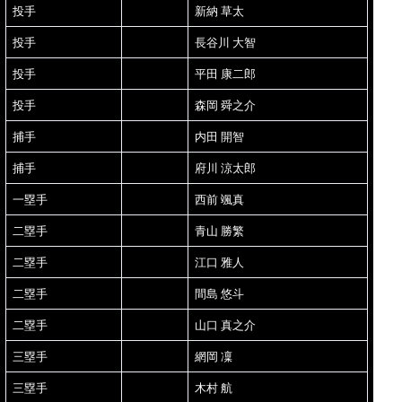
投手
新納 草太
投手
長谷川 大智
投手
平田 康二郎
投手
森岡 舜之介
捕手
内田 開智
捕手
府川 涼太郎
一塁手
西前 颯真
二塁手
青山 勝繁
二塁手
江口 雅人
二塁手
間島 悠斗
二塁手
山口 真之介
三塁手
網岡 凜
三塁手
木村 航