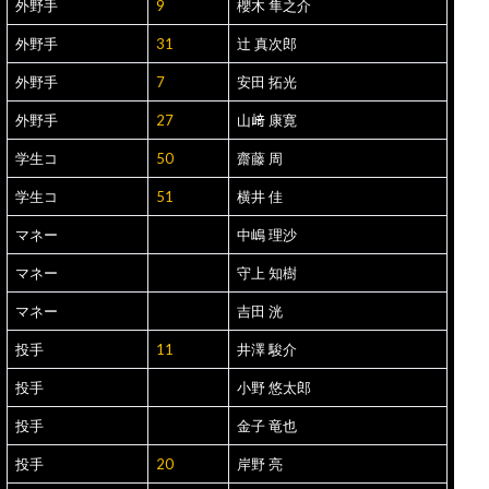
外野手
9
櫻木 隼之介
外野手
31
辻 真次郎
外野手
7
安田 拓光
外野手
27
山﨑 康寛
学生コ
50
齋藤 周
学生コ
51
横井 佳
マネー
中嶋 理沙
マネー
守上 知樹
マネー
吉田 洸
投手
11
井澤 駿介
投手
小野 悠太郎
投手
金子 竜也
投手
20
岸野 亮