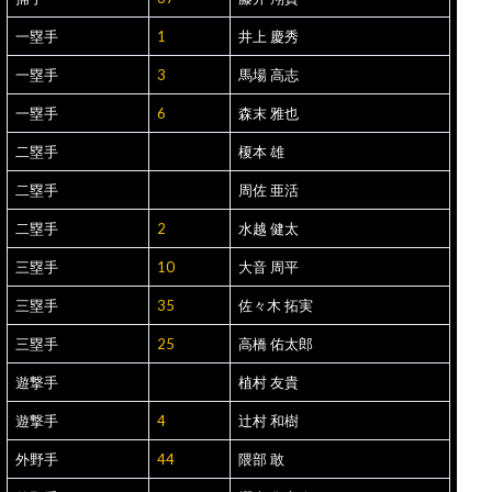
一塁手
1
井上 慶秀
一塁手
3
馬場 高志
一塁手
6
森末 雅也
二塁手
榎本 雄
二塁手
周佐 亜活
二塁手
2
水越 健太
三塁手
10
大音 周平
三塁手
35
佐々木 拓実
三塁手
25
高橋 佑太郎
遊撃手
植村 友貴
遊撃手
4
辻村 和樹
外野手
44
隈部 敢