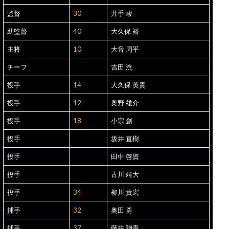
監督
30
井手 峻
助監督
40
大久保 裕
主将
10
大音 周平
チーフ
吉田 洸
投手
14
大久保 英貴
投手
12
奥野 雄介
投手
18
小宗 創
投手
坂井 直樹
投手
田中 啓資
投手
古川 靖大
投手
34
柳川 貴宏
捕手
32
奥田 勇
捕手
37
藤井 翔貴