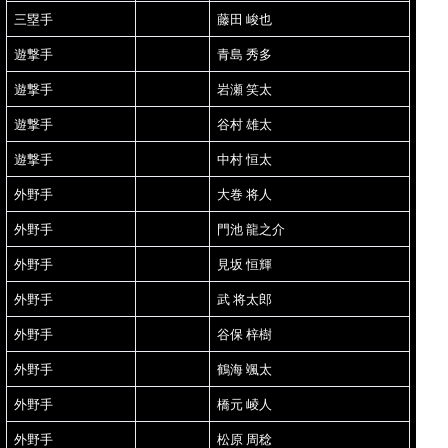
三塁手
藤田 峻也
遊撃手
青島 秀多
遊撃手
岩瀬 笑太
遊撃手
谷村 雄太
遊撃手
中村 恒太
外野手
大巻 将人
外野手
門池 龍之介
外野手
見坂 恒輝
外野手
武 将太郎
外野手
谷保 梓樹
外野手
鶴海 颯太
外野手
橋元 崚人
外野手
松原 周稔