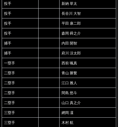
投手
新納 草太
投手
長谷川 大智
投手
平田 康二郎
投手
森岡 舜之介
捕手
内田 開智
捕手
府川 涼太郎
一塁手
西前 颯真
二塁手
青山 勝繁
二塁手
江口 雅人
二塁手
間島 悠斗
二塁手
山口 真之介
三塁手
網岡 凜
三塁手
木村 航