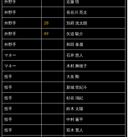
外野手
近藤 悟
外野手
長谷川 亮太
外野手
28
別府 洸太朗
外野手
49
矢追 駿介
外野手
和田 泰晟
マネー
石井 悠人
マネー
木村 舞穂子
投手
大友 剛
投手
新城 世紀斗
投手
杉谷 鴻紀
投手
鈴木 太陽
投手
中村 薫平
投手
双木 寛人