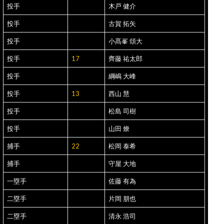
投手
木戸 健介
投手
古賀 拓矢
投手
小髙峯 頌大
投手
17
齊藤 祐太郎
投手
綱嶋 大峰
投手
13
西山 慧
投手
松島 司樹
投手
山田 燎
捕手
22
松岡 泰希
捕手
守屋 大地
一塁手
佐藤 有為
二塁手
片岡 朋也
二塁手
清永 浩司