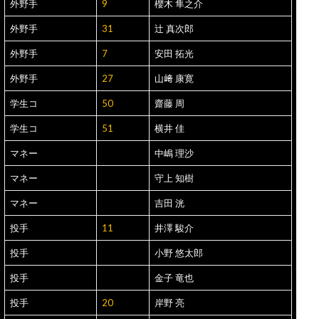
外野手
9
櫻木 隼之介
外野手
31
辻 真次郎
外野手
7
安田 拓光
外野手
27
山﨑 康寛
学生コ
50
齋藤 周
学生コ
51
横井 佳
マネー
中嶋 理沙
マネー
守上 知樹
マネー
吉田 洸
投手
11
井澤 駿介
投手
小野 悠太郎
投手
金子 竜也
投手
20
岸野 亮