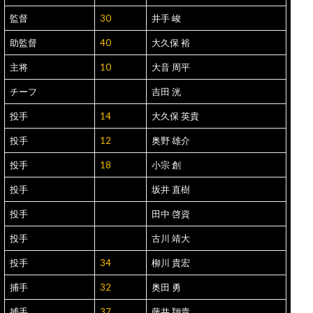
監督
30
井手 峻
助監督
40
大久保 裕
主将
10
大音 周平
チーフ
吉田 洸
投手
14
大久保 英貴
投手
12
奥野 雄介
投手
18
小宗 創
投手
坂井 直樹
投手
田中 啓資
投手
古川 靖大
投手
34
柳川 貴宏
捕手
32
奥田 勇
捕手
37
藤井 翔貴