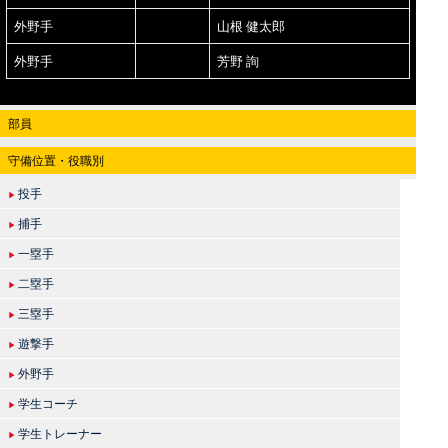
外野手
山根 健太郎
外野手
芳野 詢
部員
守備位置・役職別
投手
▶
捕手
▶
一塁手
▶
二塁手
▶
三塁手
▶
遊撃手
▶
外野手
▶
学生コーチ
▶
学生トレーナー
▶