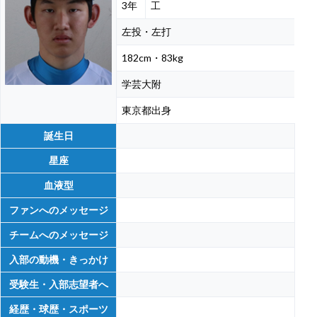
3年
工
左投・左打
182cm・83kg
学芸大附
東京都出身
誕生日
星座
血液型
ファンへのメッセージ
チームへのメッセージ
入部の動機・きっかけ
受験生・入部志望者へ
経歴・球歴・スポーツ