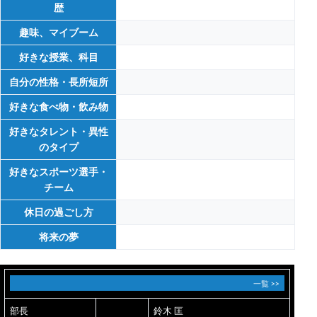
歴
趣味、マイブーム
好きな授業、科目
自分の性格・長所短所
好きな食べ物・飲み物
好きなタレント・異性
のタイプ
好きなスポーツ選手・
チーム
休日の過ごし方
将来の夢
一覧 >>
部長
鈴木 匡