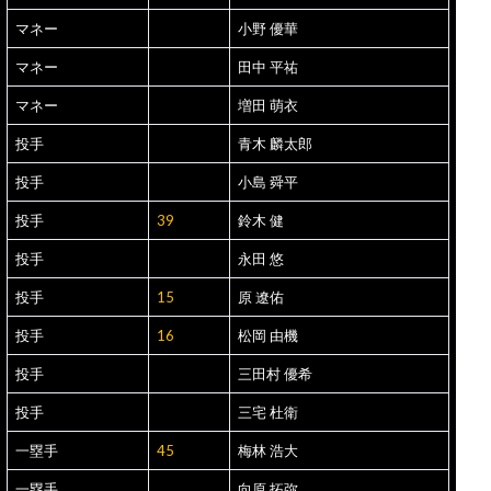
マネー
小野 優華
マネー
田中 平祐
マネー
増田 萌衣
投手
青木 麟太郎
投手
小島 舜平
投手
39
鈴木 健
投手
永田 悠
投手
15
原 遼佑
投手
16
松岡 由機
投手
三田村 優希
投手
三宅 杜衛
一塁手
45
梅林 浩大
一塁手
向原 拓弥