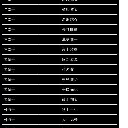
二塁手
菊地 悠太
二塁手
名畑 諒介
二塁手
長谷川 朝
三塁手
地曵 龍一
三塁手
高山 将敬
遊撃手
阿部 泰典
遊撃手
椎名 航
遊撃手
秀島 龍治
遊撃手
平松 光紀
遊撃手
藤川 翔太
外野手
秋山 千裕
外野手
大井 温登