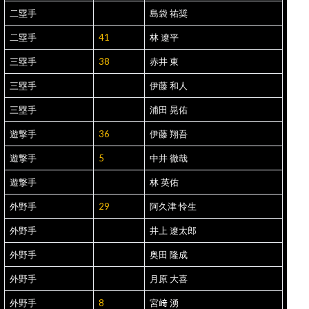
二塁手
島袋 祐奨
二塁手
41
林 遼平
三塁手
38
赤井 東
三塁手
伊藤 和人
三塁手
浦田 晃佑
遊撃手
36
伊藤 翔吾
遊撃手
5
中井 徹哉
遊撃手
林 英佑
外野手
29
阿久津 怜生
外野手
井上 遼太郎
外野手
奥田 隆成
外野手
月原 大喜
外野手
8
宮﨑 湧