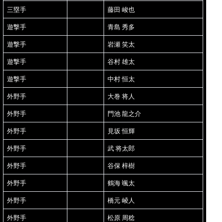
三塁手
藤田 峻也
遊撃手
青島 秀多
遊撃手
岩瀬 笑太
遊撃手
谷村 雄太
遊撃手
中村 恒太
外野手
大巻 将人
外野手
門池 龍之介
外野手
見坂 恒輝
外野手
武 将太郎
外野手
谷保 梓樹
外野手
鶴海 颯太
外野手
橋元 崚人
外野手
松原 周稔