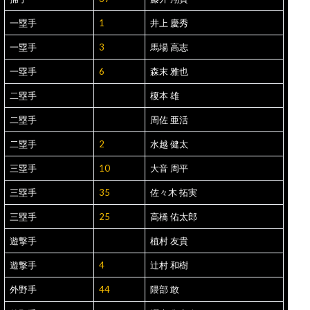
一塁手
1
井上 慶秀
一塁手
3
馬場 高志
一塁手
6
森末 雅也
二塁手
榎本 雄
二塁手
周佐 亜活
二塁手
2
水越 健太
三塁手
10
大音 周平
三塁手
35
佐々木 拓実
三塁手
25
高橋 佑太郎
遊撃手
植村 友貴
遊撃手
4
辻村 和樹
外野手
44
隈部 敢