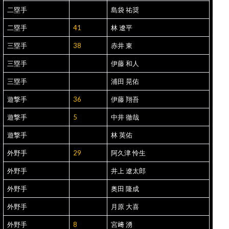
二塁手
島袋 祐奨
二塁手
41
林 遼平
三塁手
38
赤井 東
三塁手
伊藤 和人
三塁手
浦田 晃佑
遊撃手
36
伊藤 翔吾
遊撃手
5
中井 徹哉
遊撃手
林 英佑
外野手
29
阿久津 怜生
外野手
井上 遼太郎
外野手
奥田 隆成
外野手
月原 大喜
外野手
8
宮﨑 湧