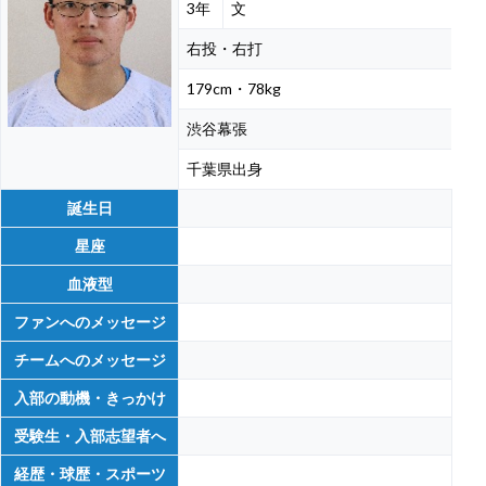
3年
文
右投・右打
179cm・78kg
渋谷幕張
千葉県出身
誕生日
星座
血液型
ファンへのメッセージ
チームへのメッセージ
入部の動機・きっかけ
受験生・入部志望者へ
経歴・球歴・スポーツ