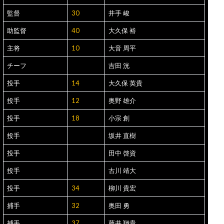
監督
30
井手 峻
助監督
40
大久保 裕
主将
10
大音 周平
チーフ
吉田 洸
投手
14
大久保 英貴
投手
12
奥野 雄介
投手
18
小宗 創
投手
坂井 直樹
投手
田中 啓資
投手
古川 靖大
投手
34
柳川 貴宏
捕手
32
奥田 勇
捕手
37
藤井 翔貴