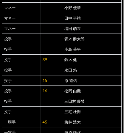
マネー
小野 優華
マネー
田中 平祐
マネー
増田 萌衣
投手
青木 麟太郎
投手
小島 舜平
投手
39
鈴木 健
投手
永田 悠
投手
15
原 遼佑
投手
16
松岡 由機
投手
三田村 優希
投手
三宅 杜衛
一塁手
45
梅林 浩大
一塁手
向原 拓弥