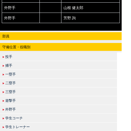
外野手
山根 健太郎
外野手
芳野 詢
部員
守備位置・役職別
投手
▶
捕手
▶
一塁手
▶
二塁手
▶
三塁手
▶
遊撃手
▶
外野手
▶
学生コーチ
▶
学生トレーナー
▶