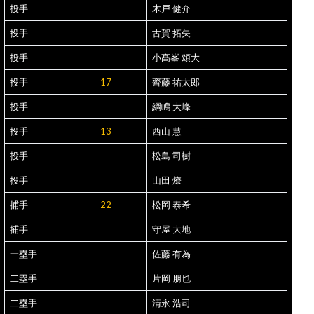
投手
木戸 健介
投手
古賀 拓矢
投手
小髙峯 頌大
投手
17
齊藤 祐太郎
投手
綱嶋 大峰
投手
13
西山 慧
投手
松島 司樹
投手
山田 燎
捕手
22
松岡 泰希
捕手
守屋 大地
一塁手
佐藤 有為
二塁手
片岡 朋也
二塁手
清永 浩司