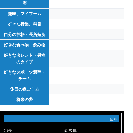
歴
趣味、マイブーム
好きな授業、科目
自分の性格・長所短所
好きな食べ物・飲み物
好きなタレント・異性
のタイプ
好きなスポーツ選手・
チーム
休日の過ごし方
将来の夢
一覧 >>
部長
鈴木 匡