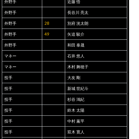
外野手
近藤 悟
外野手
長谷川 亮太
外野手
28
別府 洸太朗
外野手
49
矢追 駿介
外野手
和田 泰晟
マネー
石井 悠人
マネー
木村 舞穂子
投手
大友 剛
投手
新城 世紀斗
投手
杉谷 鴻紀
投手
鈴木 太陽
投手
中村 薫平
投手
双木 寛人