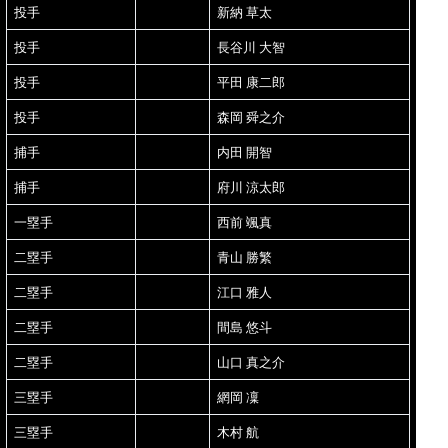
投手
新納 草太
投手
長谷川 大智
投手
平田 康二郎
投手
森岡 舜之介
捕手
内田 開智
捕手
府川 涼太郎
一塁手
西前 颯真
二塁手
青山 勝繁
二塁手
江口 雅人
二塁手
間島 悠斗
二塁手
山口 真之介
三塁手
網岡 凜
三塁手
木村 航