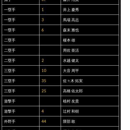
一塁手
1
井上 慶秀
一塁手
3
馬場 高志
一塁手
6
森末 雅也
二塁手
榎本 雄
二塁手
周佐 亜活
二塁手
2
水越 健太
三塁手
10
大音 周平
三塁手
35
佐々木 拓実
三塁手
25
高橋 佑太郎
遊撃手
植村 友貴
遊撃手
4
辻村 和樹
外野手
44
隈部 敢