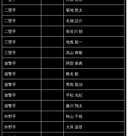
二塁手
菊地 悠太
二塁手
名畑 諒介
二塁手
長谷川 朝
三塁手
地曵 龍一
三塁手
高山 将敬
遊撃手
阿部 泰典
遊撃手
椎名 航
遊撃手
秀島 龍治
遊撃手
平松 光紀
遊撃手
藤川 翔太
外野手
秋山 千裕
外野手
大井 温登