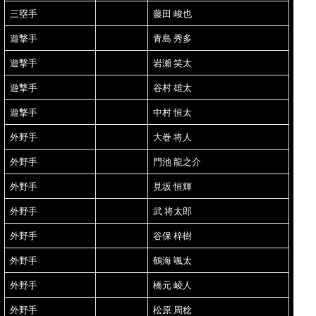
三塁手
藤田 峻也
遊撃手
青島 秀多
遊撃手
岩瀬 笑太
遊撃手
谷村 雄太
遊撃手
中村 恒太
外野手
大巻 将人
外野手
門池 龍之介
外野手
見坂 恒輝
外野手
武 将太郎
外野手
谷保 梓樹
外野手
鶴海 颯太
外野手
橋元 崚人
外野手
松原 周稔