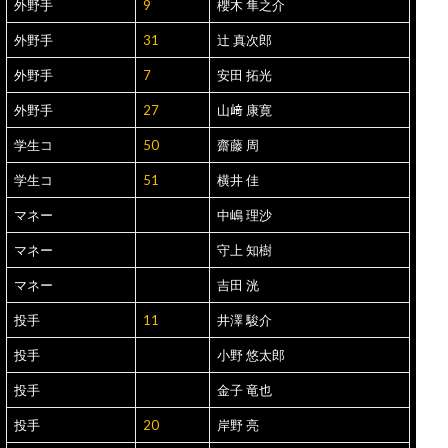
外野手
9
櫻木 隼之介
外野手
31
辻 真次郎
外野手
7
安田 拓光
外野手
27
山﨑 康寛
学生コ
50
齋藤 周
学生コ
51
横井 佳
マネー
中嶋 理沙
マネー
守上 知樹
マネー
吉田 洸
投手
11
井澤 駿介
投手
小野 悠太郎
投手
金子 竜也
投手
20
岸野 亮