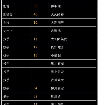
監督
30
井手 峻
助監督
40
大久保 裕
主将
10
大音 周平
チーフ
吉田 洸
投手
14
大久保 英貴
投手
12
奥野 雄介
投手
18
小宗 創
投手
坂井 直樹
投手
田中 啓資
投手
古川 靖大
投手
34
柳川 貴宏
捕手
32
奥田 勇
捕手
37
藤井 翔貴