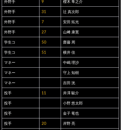
外野手
9
櫻木 隼之介
外野手
31
辻 真次郎
外野手
7
安田 拓光
外野手
27
山﨑 康寛
学生コ
50
齋藤 周
学生コ
51
横井 佳
マネー
中嶋 理沙
マネー
守上 知樹
マネー
吉田 洸
投手
11
井澤 駿介
投手
小野 悠太郎
投手
金子 竜也
投手
20
岸野 亮