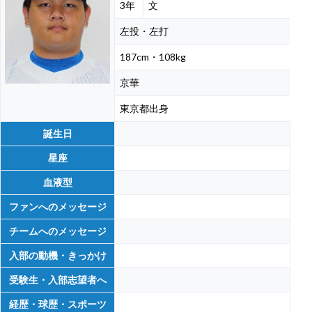
3年
文
左投・左打
187cm・108kg
京華
東京都出身
誕生日
星座
血液型
ファンへのメッセージ
チームへのメッセージ
入部の動機・きっかけ
受験生・入部志望者へ
経歴・球歴・スポーツ