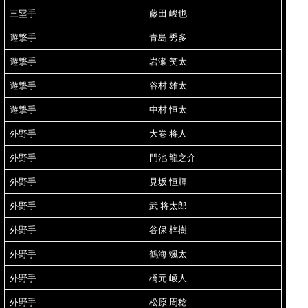
三塁手
藤田 峻也
遊撃手
青島 秀多
遊撃手
岩瀬 笑太
遊撃手
谷村 雄太
遊撃手
中村 恒太
外野手
大巻 将人
外野手
門池 龍之介
外野手
見坂 恒輝
外野手
武 将太郎
外野手
谷保 梓樹
外野手
鶴海 颯太
外野手
橋元 崚人
外野手
松原 周稔