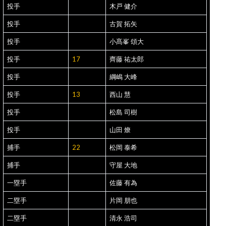
投手
木戸 健介
投手
古賀 拓矢
投手
小髙峯 頌大
投手
17
齊藤 祐太郎
投手
綱嶋 大峰
投手
13
西山 慧
投手
松島 司樹
投手
山田 燎
捕手
22
松岡 泰希
捕手
守屋 大地
一塁手
佐藤 有為
二塁手
片岡 朋也
二塁手
清永 浩司