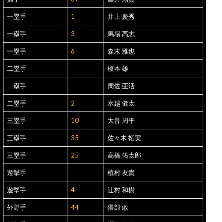
一塁手
1
井上 慶秀
一塁手
3
馬場 高志
一塁手
6
森末 雅也
二塁手
榎本 雄
二塁手
周佐 亜活
二塁手
2
水越 健太
三塁手
10
大音 周平
三塁手
35
佐々木 拓実
三塁手
25
高橋 佑太郎
遊撃手
植村 友貴
遊撃手
4
辻村 和樹
外野手
44
隈部 敢