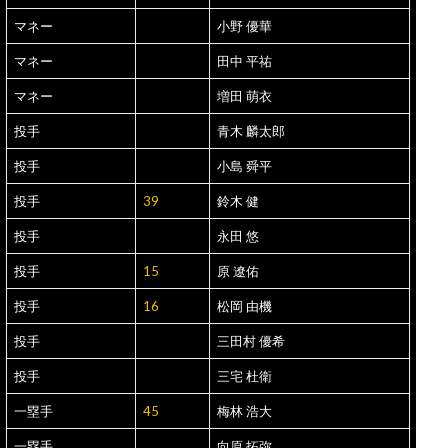
マネー
小野 優華
マネー
田中 平祐
マネー
増田 萌衣
投手
青木 麟太郎
投手
小島 舜平
投手
39
鈴木 健
投手
永田 悠
投手
15
原 遼佑
投手
16
松岡 由機
投手
三田村 優希
投手
三宅 杜衛
一塁手
45
梅林 浩大
一塁手
向原 拓弥