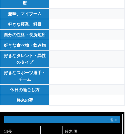
歴
趣味、マイブーム
好きな授業、科目
自分の性格・長所短所
好きな食べ物・飲み物
好きなタレント・異性
のタイプ
好きなスポーツ選手・
チーム
休日の過ごし方
将来の夢
一覧 >>
部長
鈴木 匡