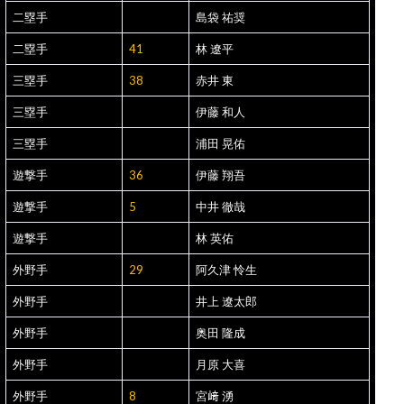
二塁手
島袋 祐奨
二塁手
41
林 遼平
三塁手
38
赤井 東
三塁手
伊藤 和人
三塁手
浦田 晃佑
遊撃手
36
伊藤 翔吾
遊撃手
5
中井 徹哉
遊撃手
林 英佑
外野手
29
阿久津 怜生
外野手
井上 遼太郎
外野手
奥田 隆成
外野手
月原 大喜
外野手
8
宮﨑 湧