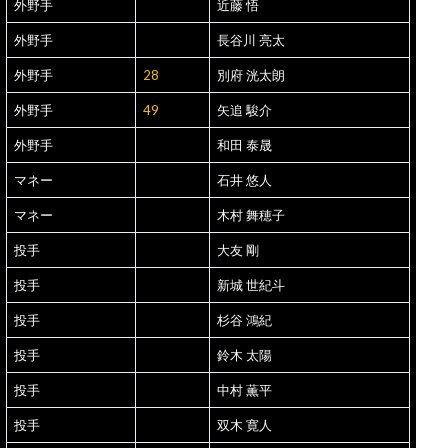
外野手
近藤 悟
外野手
長谷川 亮太
外野手
28
別府 洸太朗
外野手
49
矢追 駿介
外野手
和田 泰晟
マネー
石井 悠人
マネー
木村 舞穂子
投手
大友 剛
投手
新城 世紀斗
投手
杉谷 鴻紀
投手
鈴木 太陽
投手
中村 薫平
投手
双木 寛人