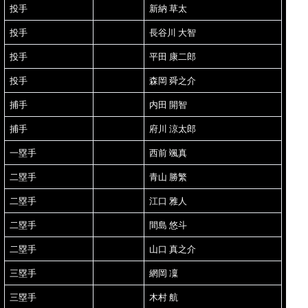
投手
新納 草太
投手
長谷川 大智
投手
平田 康二郎
投手
森岡 舜之介
捕手
内田 開智
捕手
府川 涼太郎
一塁手
西前 颯真
二塁手
青山 勝繁
二塁手
江口 雅人
二塁手
間島 悠斗
二塁手
山口 真之介
三塁手
網岡 凜
三塁手
木村 航