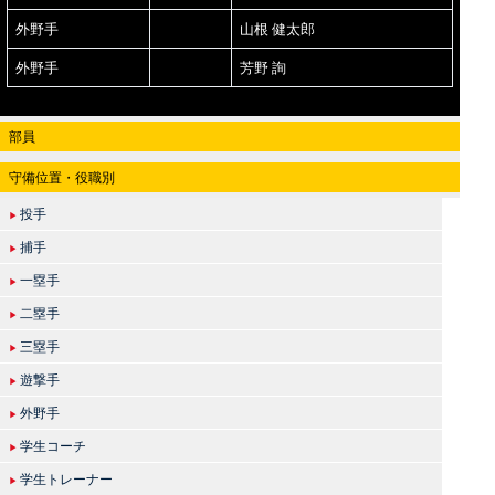
外野手
山根 健太郎
外野手
芳野 詢
部員
守備位置・役職別
投手
▶
捕手
▶
一塁手
▶
二塁手
▶
三塁手
▶
遊撃手
▶
外野手
▶
学生コーチ
▶
学生トレーナー
▶