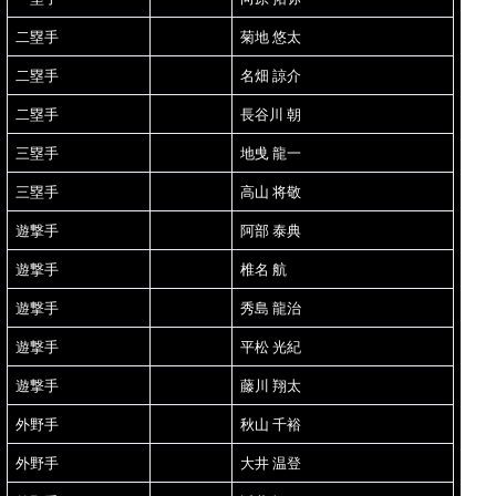
二塁手
菊地 悠太
二塁手
名畑 諒介
二塁手
長谷川 朝
三塁手
地曵 龍一
三塁手
高山 将敬
遊撃手
阿部 泰典
遊撃手
椎名 航
遊撃手
秀島 龍治
遊撃手
平松 光紀
遊撃手
藤川 翔太
外野手
秋山 千裕
外野手
大井 温登