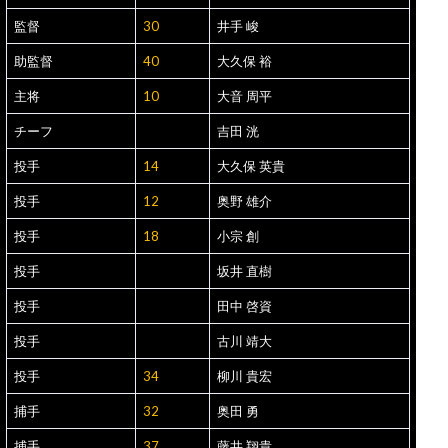
監督
30
井手 峻
助監督
40
大久保 裕
主将
10
大音 周平
チーフ
吉田 洸
投手
14
大久保 英貴
投手
12
奥野 雄介
投手
18
小宗 創
投手
坂井 直樹
投手
田中 啓資
投手
古川 靖大
投手
34
柳川 貴宏
捕手
32
奥田 勇
捕手
37
藤井 翔貴