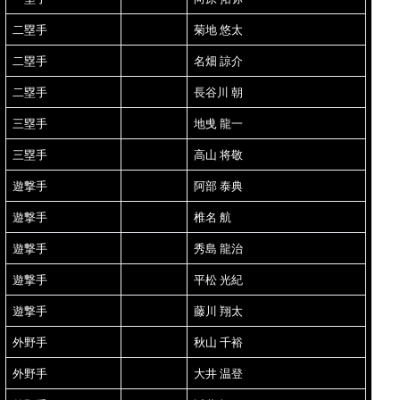
二塁手
菊地 悠太
二塁手
名畑 諒介
二塁手
長谷川 朝
三塁手
地曵 龍一
三塁手
高山 将敬
遊撃手
阿部 泰典
遊撃手
椎名 航
遊撃手
秀島 龍治
遊撃手
平松 光紀
遊撃手
藤川 翔太
外野手
秋山 千裕
外野手
大井 温登