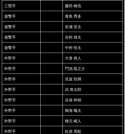
三塁手
藤田 峻也
遊撃手
青島 秀多
遊撃手
岩瀬 笑太
遊撃手
谷村 雄太
遊撃手
中村 恒太
外野手
大巻 将人
外野手
門池 龍之介
外野手
見坂 恒輝
外野手
武 将太郎
外野手
谷保 梓樹
外野手
鶴海 颯太
外野手
橋元 崚人
外野手
松原 周稔