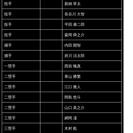
投手
新納 草太
投手
長谷川 大智
投手
平田 康二郎
投手
森岡 舜之介
捕手
内田 開智
捕手
府川 涼太郎
一塁手
西前 颯真
二塁手
青山 勝繁
二塁手
江口 雅人
二塁手
間島 悠斗
二塁手
山口 真之介
三塁手
網岡 凜
三塁手
木村 航