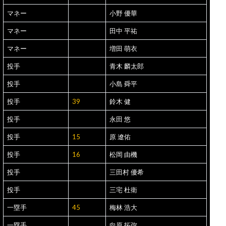
マネー
小野 優華
マネー
田中 平祐
マネー
増田 萌衣
投手
青木 麟太郎
投手
小島 舜平
投手
39
鈴木 健
投手
永田 悠
投手
15
原 遼佑
投手
16
松岡 由機
投手
三田村 優希
投手
三宅 杜衛
一塁手
45
梅林 浩大
一塁手
向原 拓弥