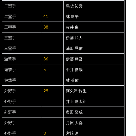
二塁手
島袋 祐奨
二塁手
41
林 遼平
三塁手
38
赤井 東
三塁手
伊藤 和人
三塁手
浦田 晃佑
遊撃手
36
伊藤 翔吾
遊撃手
5
中井 徹哉
遊撃手
林 英佑
外野手
29
阿久津 怜生
外野手
井上 遼太郎
外野手
奥田 隆成
外野手
月原 大喜
外野手
8
宮﨑 湧