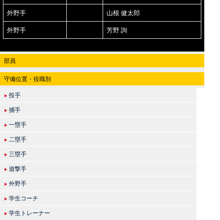
外野手
山根 健太郎
外野手
芳野 詢
部員
守備位置・役職別
投手
▶
捕手
▶
一塁手
▶
二塁手
▶
三塁手
▶
遊撃手
▶
外野手
▶
学生コーチ
▶
学生トレーナー
▶