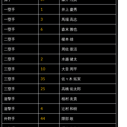
一塁手
1
井上 慶秀
一塁手
3
馬場 高志
一塁手
6
森末 雅也
二塁手
榎本 雄
二塁手
周佐 亜活
二塁手
2
水越 健太
三塁手
10
大音 周平
三塁手
35
佐々木 拓実
三塁手
25
高橋 佑太郎
遊撃手
植村 友貴
遊撃手
4
辻村 和樹
外野手
44
隈部 敢