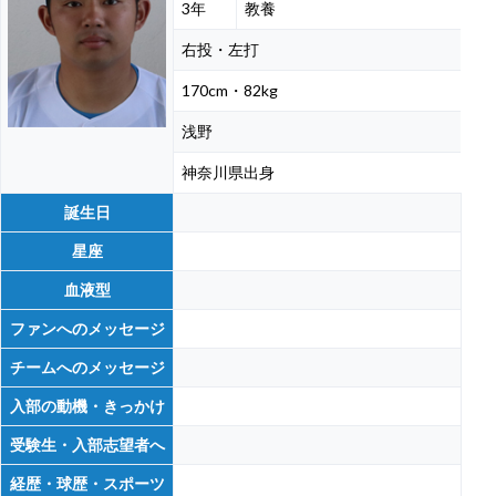
3年
教養
右投・左打
170cm・82kg
浅野
神奈川県出身
誕生日
星座
血液型
ファンへのメッセージ
チームへのメッセージ
入部の動機・きっかけ
受験生・入部志望者へ
経歴・球歴・スポーツ