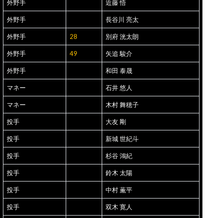
外野手
近藤 悟
外野手
長谷川 亮太
外野手
28
別府 洸太朗
外野手
49
矢追 駿介
外野手
和田 泰晟
マネー
石井 悠人
マネー
木村 舞穂子
投手
大友 剛
投手
新城 世紀斗
投手
杉谷 鴻紀
投手
鈴木 太陽
投手
中村 薫平
投手
双木 寛人