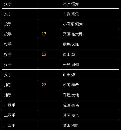
投手
木戸 健介
投手
古賀 拓矢
投手
小髙峯 頌大
投手
17
齊藤 祐太郎
投手
綱嶋 大峰
投手
13
西山 慧
投手
松島 司樹
投手
山田 燎
捕手
22
松岡 泰希
捕手
守屋 大地
一塁手
佐藤 有為
二塁手
片岡 朋也
二塁手
清永 浩司