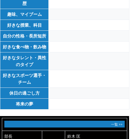
歴
趣味、マイブーム
好きな授業、科目
自分の性格・長所短所
好きな食べ物・飲み物
好きなタレント・異性
のタイプ
好きなスポーツ選手・
チーム
休日の過ごし方
将来の夢
一覧 >>
部長
鈴木 匡