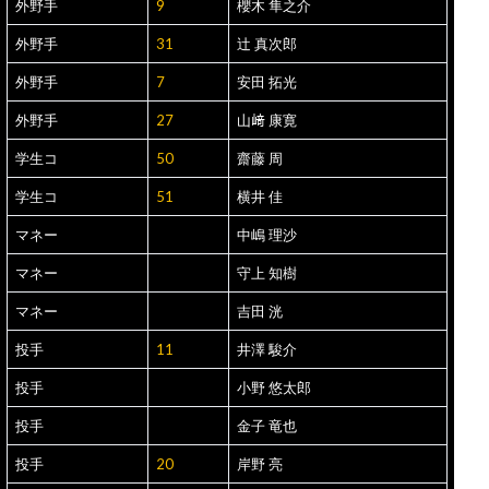
外野手
9
櫻木 隼之介
外野手
31
辻 真次郎
外野手
7
安田 拓光
外野手
27
山﨑 康寛
学生コ
50
齋藤 周
学生コ
51
横井 佳
マネー
中嶋 理沙
マネー
守上 知樹
マネー
吉田 洸
投手
11
井澤 駿介
投手
小野 悠太郎
投手
金子 竜也
投手
20
岸野 亮