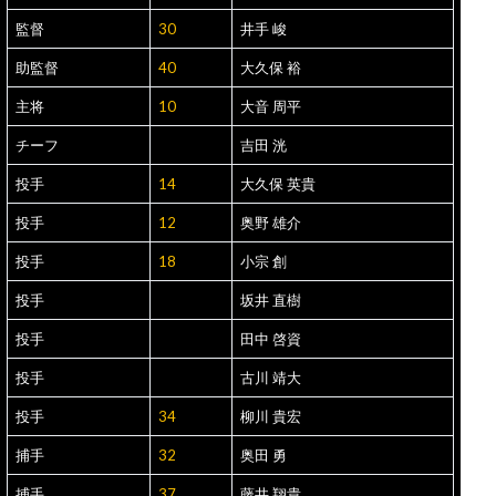
監督
30
井手 峻
助監督
40
大久保 裕
主将
10
大音 周平
チーフ
吉田 洸
投手
14
大久保 英貴
投手
12
奥野 雄介
投手
18
小宗 創
投手
坂井 直樹
投手
田中 啓資
投手
古川 靖大
投手
34
柳川 貴宏
捕手
32
奥田 勇
捕手
37
藤井 翔貴