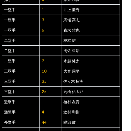
一塁手
1
井上 慶秀
一塁手
3
馬場 高志
一塁手
6
森末 雅也
二塁手
榎本 雄
二塁手
周佐 亜活
二塁手
2
水越 健太
三塁手
10
大音 周平
三塁手
35
佐々木 拓実
三塁手
25
高橋 佑太郎
遊撃手
植村 友貴
遊撃手
4
辻村 和樹
外野手
44
隈部 敢