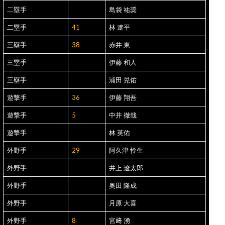
二塁手
島袋 祐奨
二塁手
41
林 遼平
三塁手
38
赤井 東
三塁手
伊藤 和人
三塁手
浦田 晃佑
遊撃手
36
伊藤 翔吾
遊撃手
5
中井 徹哉
遊撃手
林 英佑
外野手
29
阿久津 怜生
外野手
井上 遼太郎
外野手
奥田 隆成
外野手
月原 大喜
外野手
8
宮﨑 湧