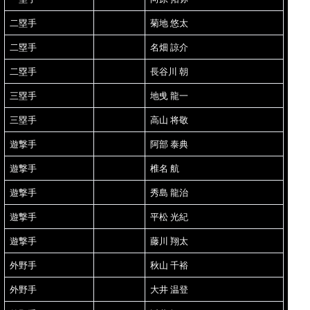
二塁手
菊地 悠太
二塁手
名畑 諒介
二塁手
長谷川 朝
三塁手
地曵 龍一
三塁手
高山 将敬
遊撃手
阿部 泰典
遊撃手
椎名 航
遊撃手
秀島 龍治
遊撃手
平松 光紀
遊撃手
藤川 翔太
外野手
秋山 千裕
外野手
大井 温登