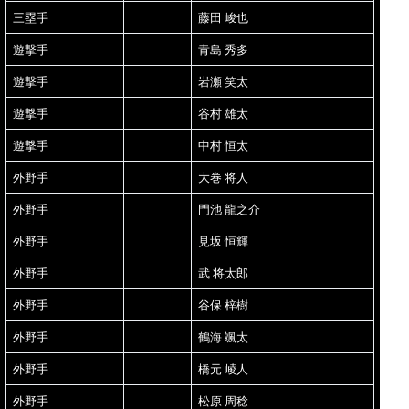
三塁手
藤田 峻也
遊撃手
青島 秀多
遊撃手
岩瀬 笑太
遊撃手
谷村 雄太
遊撃手
中村 恒太
外野手
大巻 将人
外野手
門池 龍之介
外野手
見坂 恒輝
外野手
武 将太郎
外野手
谷保 梓樹
外野手
鶴海 颯太
外野手
橋元 崚人
外野手
松原 周稔