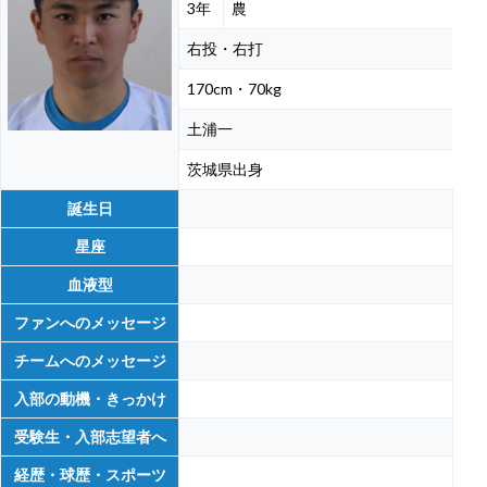
3年
農
右投・右打
170cm・70kg
土浦一
茨城県出身
誕生日
星座
血液型
ファンへのメッセージ
チームへのメッセージ
入部の動機・きっかけ
受験生・入部志望者へ
経歴・球歴・スポーツ