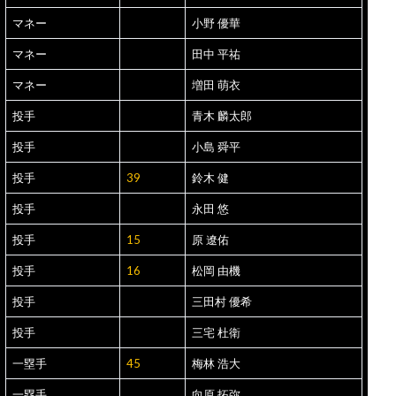
マネー
小野 優華
マネー
田中 平祐
マネー
増田 萌衣
投手
青木 麟太郎
投手
小島 舜平
投手
39
鈴木 健
投手
永田 悠
投手
15
原 遼佑
投手
16
松岡 由機
投手
三田村 優希
投手
三宅 杜衛
一塁手
45
梅林 浩大
一塁手
向原 拓弥