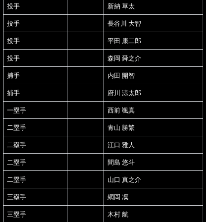
投手
新納 草太
投手
長谷川 大智
投手
平田 康二郎
投手
森岡 舜之介
捕手
内田 開智
捕手
府川 涼太郎
一塁手
西前 颯真
二塁手
青山 勝繁
二塁手
江口 雅人
二塁手
間島 悠斗
二塁手
山口 真之介
三塁手
網岡 凜
三塁手
木村 航