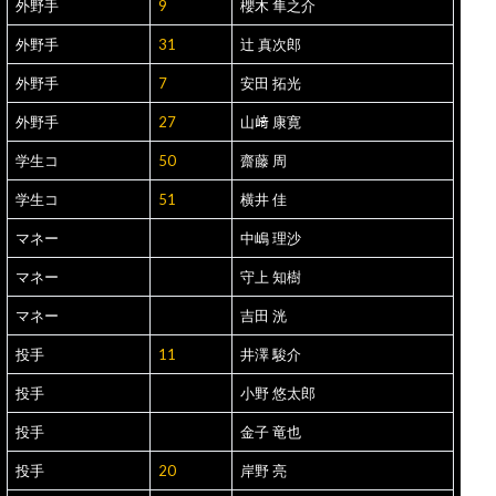
外野手
9
櫻木 隼之介
外野手
31
辻 真次郎
外野手
7
安田 拓光
外野手
27
山﨑 康寛
学生コ
50
齋藤 周
学生コ
51
横井 佳
マネー
中嶋 理沙
マネー
守上 知樹
マネー
吉田 洸
投手
11
井澤 駿介
投手
小野 悠太郎
投手
金子 竜也
投手
20
岸野 亮