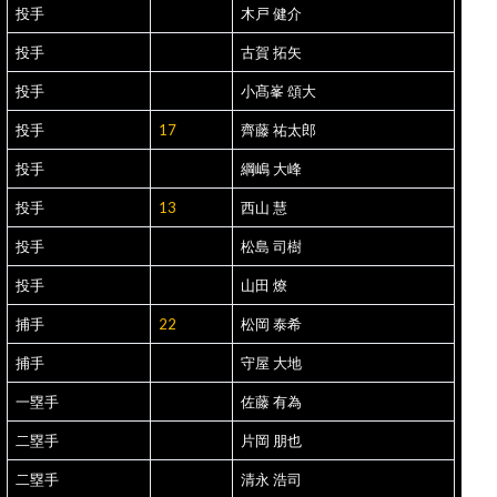
投手
木戸 健介
投手
古賀 拓矢
投手
小髙峯 頌大
投手
17
齊藤 祐太郎
投手
綱嶋 大峰
投手
13
西山 慧
投手
松島 司樹
投手
山田 燎
捕手
22
松岡 泰希
捕手
守屋 大地
一塁手
佐藤 有為
二塁手
片岡 朋也
二塁手
清永 浩司