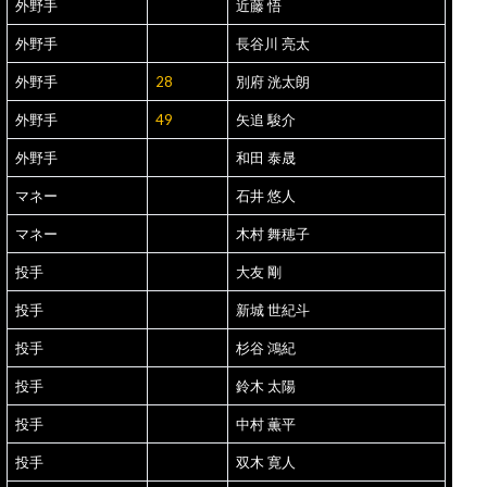
外野手
近藤 悟
外野手
長谷川 亮太
外野手
28
別府 洸太朗
外野手
49
矢追 駿介
外野手
和田 泰晟
マネー
石井 悠人
マネー
木村 舞穂子
投手
大友 剛
投手
新城 世紀斗
投手
杉谷 鴻紀
投手
鈴木 太陽
投手
中村 薫平
投手
双木 寛人