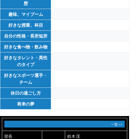
歴
趣味、マイブーム
好きな授業、科目
自分の性格・長所短所
好きな食べ物・飲み物
好きなタレント・異性
のタイプ
好きなスポーツ選手・
チーム
休日の過ごし方
将来の夢
一覧 >>
部長
鈴木 匡