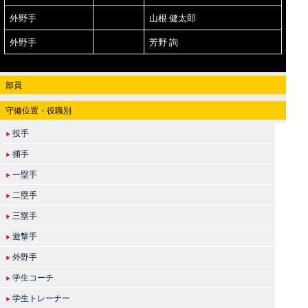
外野手
山根 健太郎
外野手
芳野 詢
部員
守備位置・役職別
投手
▶
捕手
▶
一塁手
▶
二塁手
▶
三塁手
▶
遊撃手
▶
外野手
▶
学生コーチ
▶
学生トレーナー
▶