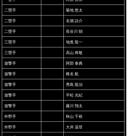
二塁手
菊地 悠太
二塁手
名畑 諒介
二塁手
長谷川 朝
三塁手
地曵 龍一
三塁手
高山 将敬
遊撃手
阿部 泰典
遊撃手
椎名 航
遊撃手
秀島 龍治
遊撃手
平松 光紀
遊撃手
藤川 翔太
外野手
秋山 千裕
外野手
大井 温登