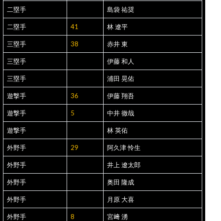
二塁手
島袋 祐奨
二塁手
41
林 遼平
三塁手
38
赤井 東
三塁手
伊藤 和人
三塁手
浦田 晃佑
遊撃手
36
伊藤 翔吾
遊撃手
5
中井 徹哉
遊撃手
林 英佑
外野手
29
阿久津 怜生
外野手
井上 遼太郎
外野手
奥田 隆成
外野手
月原 大喜
外野手
8
宮﨑 湧