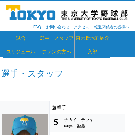
FAQ
お問い合わせ・アクセス
報道関係者の皆様へ
試合
選手・スタッフ
東大野球部紹介
スケジュール
ファンの方へ
入部
選手・スタッフ
遊撃手
5
ナカイ テツヤ
中井 徹哉