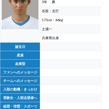
3年
農
右投・左打
173cm・66kg
土浦一
兵庫県出身
誕生日
星座
血液型
ファンへのメッセージ
チームへのメッセージ
入部の動機・きっかけ
受験生・入部志望者へ
経歴・球歴・スポーツ