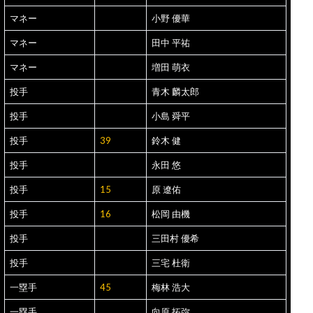
マネー
小野 優華
マネー
田中 平祐
マネー
増田 萌衣
投手
青木 麟太郎
投手
小島 舜平
投手
39
鈴木 健
投手
永田 悠
投手
15
原 遼佑
投手
16
松岡 由機
投手
三田村 優希
投手
三宅 杜衛
一塁手
45
梅林 浩大
一塁手
向原 拓弥