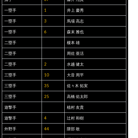
一塁手
1
井上 慶秀
一塁手
3
馬場 高志
一塁手
6
森末 雅也
二塁手
榎本 雄
二塁手
周佐 亜活
二塁手
2
水越 健太
三塁手
10
大音 周平
三塁手
35
佐々木 拓実
三塁手
25
高橋 佑太郎
遊撃手
植村 友貴
遊撃手
4
辻村 和樹
外野手
44
隈部 敢