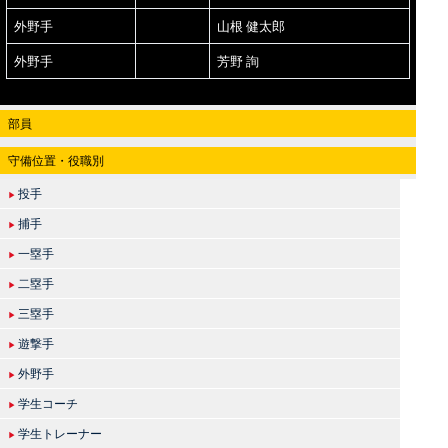
外野手
山根 健太郎
外野手
芳野 詢
部員
守備位置・役職別
投手
▶
捕手
▶
一塁手
▶
二塁手
▶
三塁手
▶
遊撃手
▶
外野手
▶
学生コーチ
▶
学生トレーナー
▶