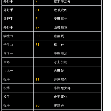
外野手
9
櫻木 隼之介
外野手
31
辻 真次郎
外野手
7
安田 拓光
外野手
27
山﨑 康寛
学生コ
50
齋藤 周
学生コ
51
横井 佳
マネー
中嶋 理沙
マネー
守上 知樹
マネー
吉田 洸
投手
11
井澤 駿介
投手
小野 悠太郎
投手
金子 竜也
投手
20
岸野 亮