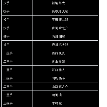
投手
新納 草太
投手
長谷川 大智
投手
平田 康二郎
投手
森岡 舜之介
捕手
内田 開智
捕手
府川 涼太郎
一塁手
西前 颯真
二塁手
青山 勝繁
二塁手
江口 雅人
二塁手
間島 悠斗
二塁手
山口 真之介
三塁手
網岡 凜
三塁手
木村 航