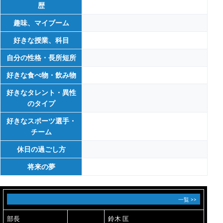
歴
趣味、マイブーム
好きな授業、科目
自分の性格・長所短所
好きな食べ物・飲み物
好きなタレント・異性
のタイプ
好きなスポーツ選手・
チーム
休日の過ごし方
将来の夢
一覧 >>
部長
鈴木 匡