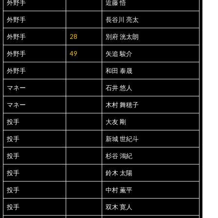
外野手
近藤 悟
外野手
長谷川 亮太
外野手
28
別府 洸太朗
外野手
49
矢追 駿介
外野手
和田 泰晟
マネー
石井 悠人
マネー
木村 舞穂子
投手
大友 剛
投手
新城 世紀斗
投手
杉谷 鴻紀
投手
鈴木 太陽
投手
中村 薫平
投手
双木 寛人