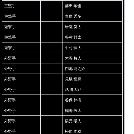
三塁手
藤田 峻也
遊撃手
青島 秀多
遊撃手
岩瀬 笑太
遊撃手
谷村 雄太
遊撃手
中村 恒太
外野手
大巻 将人
外野手
門池 龍之介
外野手
見坂 恒輝
外野手
武 将太郎
外野手
谷保 梓樹
外野手
鶴海 颯太
外野手
橋元 崚人
外野手
松原 周稔