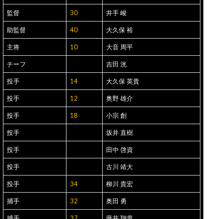
監督
30
井手 峻
助監督
40
大久保 裕
主将
10
大音 周平
チーフ
吉田 洸
投手
14
大久保 英貴
投手
12
奥野 雄介
投手
18
小宗 創
投手
坂井 直樹
投手
田中 啓資
投手
古川 靖大
投手
34
柳川 貴宏
捕手
32
奥田 勇
捕手
37
藤井 翔貴