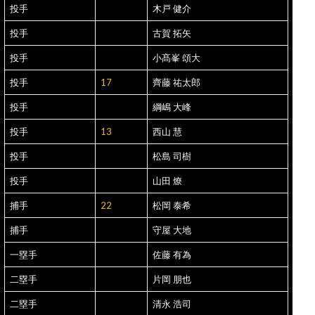
投手
木戸 健介
投手
古賀 拓矢
投手
小髙峯 頌大
投手
17
齊藤 祐太郎
投手
綱嶋 大峰
投手
13
西山 慧
投手
松島 司樹
投手
山田 燎
捕手
22
松岡 泰希
捕手
守屋 大地
一塁手
佐藤 有為
二塁手
片岡 朋也
二塁手
清永 浩司