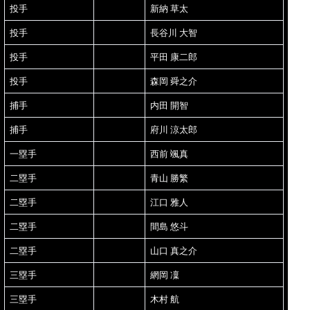
投手
新納 草太
投手
長谷川 大智
投手
平田 康二郎
投手
森岡 舜之介
捕手
内田 開智
捕手
府川 涼太郎
一塁手
西前 颯真
二塁手
青山 勝繁
二塁手
江口 雅人
二塁手
間島 悠斗
二塁手
山口 真之介
三塁手
網岡 凜
三塁手
木村 航