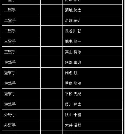
二塁手
菊地 悠太
二塁手
名畑 諒介
二塁手
長谷川 朝
三塁手
地曵 龍一
三塁手
高山 将敬
遊撃手
阿部 泰典
遊撃手
椎名 航
遊撃手
秀島 龍治
遊撃手
平松 光紀
遊撃手
藤川 翔太
外野手
秋山 千裕
外野手
大井 温登