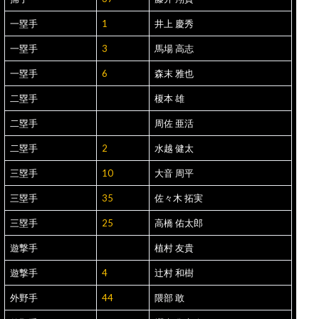
一塁手
1
井上 慶秀
一塁手
3
馬場 高志
一塁手
6
森末 雅也
二塁手
榎本 雄
二塁手
周佐 亜活
二塁手
2
水越 健太
三塁手
10
大音 周平
三塁手
35
佐々木 拓実
三塁手
25
高橋 佑太郎
遊撃手
植村 友貴
遊撃手
4
辻村 和樹
外野手
44
隈部 敢