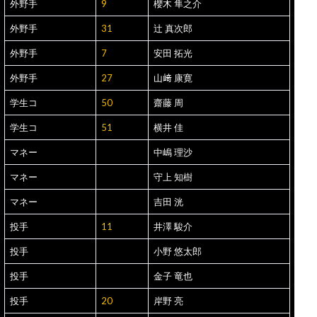
外野手
9
櫻木 隼之介
外野手
31
辻 真次郎
外野手
7
安田 拓光
外野手
27
山﨑 康寛
学生コ
50
齋藤 周
学生コ
51
横井 佳
マネー
中嶋 理沙
マネー
守上 知樹
マネー
吉田 洸
投手
11
井澤 駿介
投手
小野 悠太郎
投手
金子 竜也
投手
20
岸野 亮