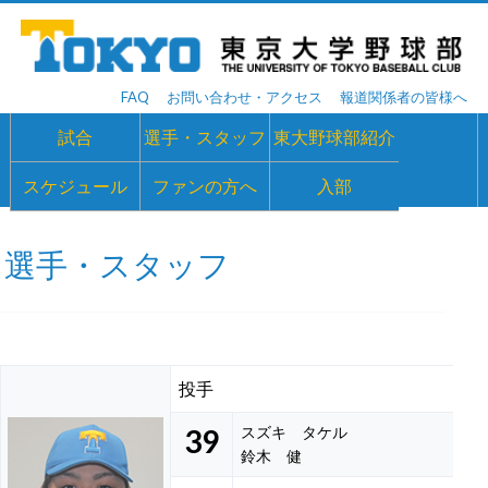
FAQ
お問い合わせ・アクセス
報道関係者の皆様へ
試合
選手・スタッフ
東大野球部紹介
スケジュール
ファンの方へ
入部
選手・スタッフ
投手
39
スズキ タケル
鈴木 健