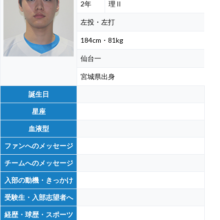
2年
理Ⅱ
左投・左打
184cm・81kg
仙台一
宮城県出身
誕生日
星座
血液型
ファンへのメッセージ
チームへのメッセージ
入部の動機・きっかけ
受験生・入部志望者へ
経歴・球歴・スポーツ