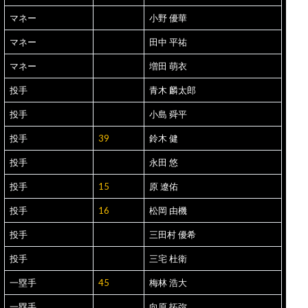
マネー
小野 優華
マネー
田中 平祐
マネー
増田 萌衣
投手
青木 麟太郎
投手
小島 舜平
投手
39
鈴木 健
投手
永田 悠
投手
15
原 遼佑
投手
16
松岡 由機
投手
三田村 優希
投手
三宅 杜衛
一塁手
45
梅林 浩大
一塁手
向原 拓弥