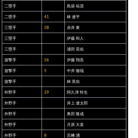
二塁手
島袋 祐奨
二塁手
41
林 遼平
三塁手
38
赤井 東
三塁手
伊藤 和人
三塁手
浦田 晃佑
遊撃手
36
伊藤 翔吾
遊撃手
5
中井 徹哉
遊撃手
林 英佑
外野手
29
阿久津 怜生
外野手
井上 遼太郎
外野手
奥田 隆成
外野手
月原 大喜
外野手
8
宮﨑 湧