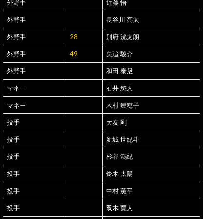
外野手
近藤 悟
外野手
長谷川 亮太
外野手
28
別府 洸太朗
外野手
49
矢追 駿介
外野手
和田 泰晟
マネー
石井 悠人
マネー
木村 舞穂子
投手
大友 剛
投手
新城 世紀斗
投手
杉谷 鴻紀
投手
鈴木 太陽
投手
中村 薫平
投手
双木 寛人