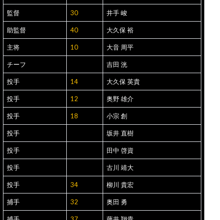
監督
30
井手 峻
助監督
40
大久保 裕
主将
10
大音 周平
チーフ
吉田 洸
投手
14
大久保 英貴
投手
12
奥野 雄介
投手
18
小宗 創
投手
坂井 直樹
投手
田中 啓資
投手
古川 靖大
投手
34
柳川 貴宏
捕手
32
奥田 勇
捕手
37
藤井 翔貴