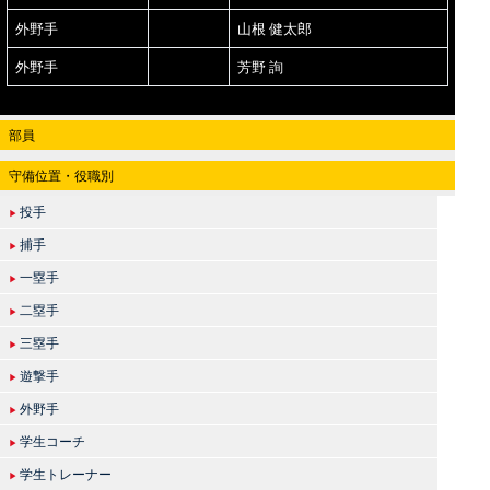
外野手
山根 健太郎
外野手
芳野 詢
部員
守備位置・役職別
投手
▶
捕手
▶
一塁手
▶
二塁手
▶
三塁手
▶
遊撃手
▶
外野手
▶
学生コーチ
▶
学生トレーナー
▶