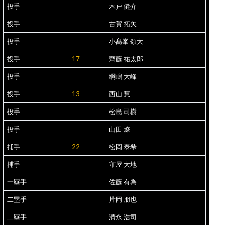
投手
木戸 健介
投手
古賀 拓矢
投手
小髙峯 頌大
投手
17
齊藤 祐太郎
投手
綱嶋 大峰
投手
13
西山 慧
投手
松島 司樹
投手
山田 燎
捕手
22
松岡 泰希
捕手
守屋 大地
一塁手
佐藤 有為
二塁手
片岡 朋也
二塁手
清永 浩司