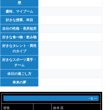
歴
趣味、マイブーム
好きな授業、科目
自分の性格・長所短所
好きな食べ物・飲み物
好きなタレント・異性
のタイプ
好きなスポーツ選手・
チーム
休日の過ごし方
将来の夢
一覧 >>
部長
鈴木 匡