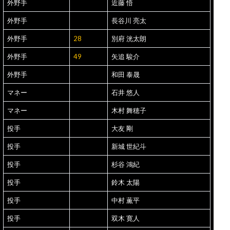
外野手
近藤 悟
外野手
長谷川 亮太
外野手
28
別府 洸太朗
外野手
49
矢追 駿介
外野手
和田 泰晟
マネー
石井 悠人
マネー
木村 舞穂子
投手
大友 剛
投手
新城 世紀斗
投手
杉谷 鴻紀
投手
鈴木 太陽
投手
中村 薫平
投手
双木 寛人