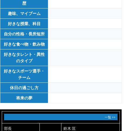
歴
趣味、マイブーム
好きな授業、科目
自分の性格・長所短所
好きな食べ物・飲み物
好きなタレント・異性
のタイプ
好きなスポーツ選手・
チーム
休日の過ごし方
将来の夢
一覧 >>
部長
鈴木 匡