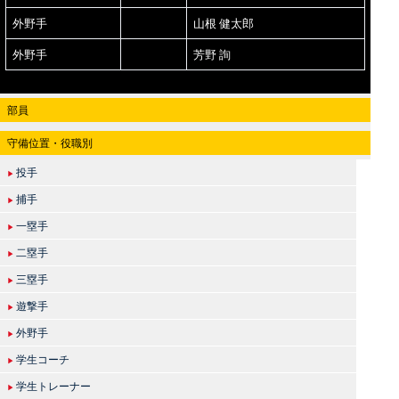
外野手
山根 健太郎
外野手
芳野 詢
部員
守備位置・役職別
投手
▶
捕手
▶
一塁手
▶
二塁手
▶
三塁手
▶
遊撃手
▶
外野手
▶
学生コーチ
▶
学生トレーナー
▶