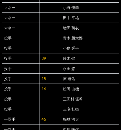
マネー
小野 優華
マネー
田中 平祐
マネー
増田 萌衣
投手
青木 麟太郎
投手
小島 舜平
投手
39
鈴木 健
投手
永田 悠
投手
15
原 遼佑
投手
16
松岡 由機
投手
三田村 優希
投手
三宅 杜衛
一塁手
45
梅林 浩大
一塁手
向原 拓弥