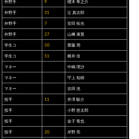
外野手
9
櫻木 隼之介
外野手
31
辻 真次郎
外野手
7
安田 拓光
外野手
27
山﨑 康寛
学生コ
50
齋藤 周
学生コ
51
横井 佳
マネー
中嶋 理沙
マネー
守上 知樹
マネー
吉田 洸
投手
11
井澤 駿介
投手
小野 悠太郎
投手
金子 竜也
投手
20
岸野 亮