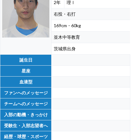
2年
理Ⅰ
右投・右打
169cm・60kg
並木中等教育
茨城県出身
誕生日
星座
血液型
ファンへのメッセージ
チームへのメッセージ
入部の動機・きっかけ
受験生・入部志望者へ
経歴・球歴・スポーツ