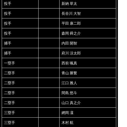
投手
新納 草太
投手
長谷川 大智
投手
平田 康二郎
投手
森岡 舜之介
捕手
内田 開智
捕手
府川 涼太郎
一塁手
西前 颯真
二塁手
青山 勝繁
二塁手
江口 雅人
二塁手
間島 悠斗
二塁手
山口 真之介
三塁手
網岡 凜
三塁手
木村 航