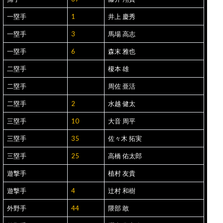
一塁手
1
井上 慶秀
一塁手
3
馬場 高志
一塁手
6
森末 雅也
二塁手
榎本 雄
二塁手
周佐 亜活
二塁手
2
水越 健太
三塁手
10
大音 周平
三塁手
35
佐々木 拓実
三塁手
25
高橋 佑太郎
遊撃手
植村 友貴
遊撃手
4
辻村 和樹
外野手
44
隈部 敢