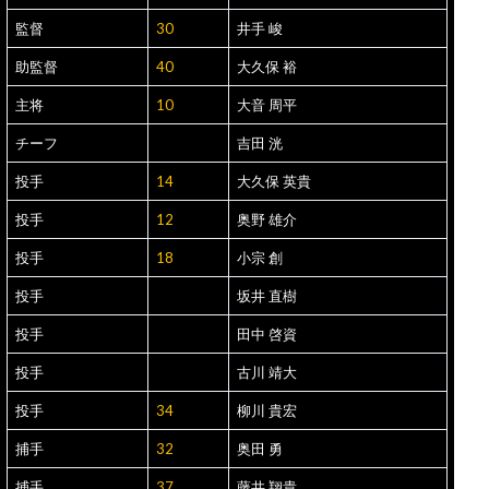
監督
30
井手 峻
助監督
40
大久保 裕
主将
10
大音 周平
チーフ
吉田 洸
投手
14
大久保 英貴
投手
12
奥野 雄介
投手
18
小宗 創
投手
坂井 直樹
投手
田中 啓資
投手
古川 靖大
投手
34
柳川 貴宏
捕手
32
奥田 勇
捕手
37
藤井 翔貴