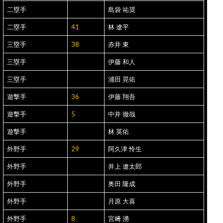
二塁手
島袋 祐奨
二塁手
41
林 遼平
三塁手
38
赤井 東
三塁手
伊藤 和人
三塁手
浦田 晃佑
遊撃手
36
伊藤 翔吾
遊撃手
5
中井 徹哉
遊撃手
林 英佑
外野手
29
阿久津 怜生
外野手
井上 遼太郎
外野手
奥田 隆成
外野手
月原 大喜
外野手
8
宮﨑 湧