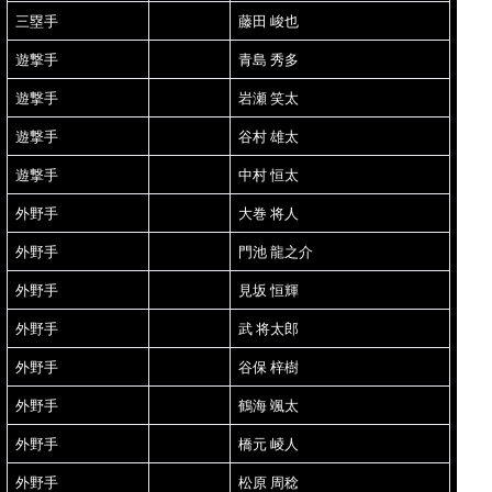
三塁手
藤田 峻也
遊撃手
青島 秀多
遊撃手
岩瀬 笑太
遊撃手
谷村 雄太
遊撃手
中村 恒太
外野手
大巻 将人
外野手
門池 龍之介
外野手
見坂 恒輝
外野手
武 将太郎
外野手
谷保 梓樹
外野手
鶴海 颯太
外野手
橋元 崚人
外野手
松原 周稔