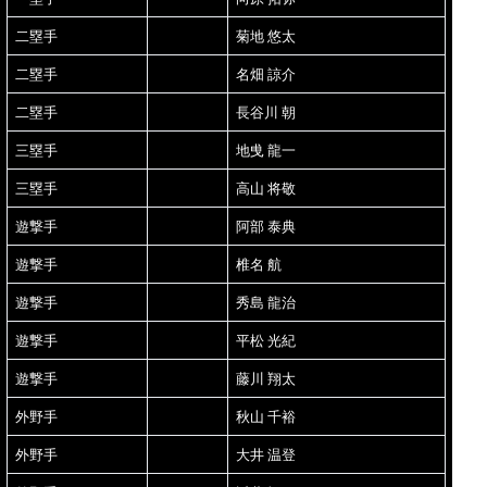
二塁手
菊地 悠太
二塁手
名畑 諒介
二塁手
長谷川 朝
三塁手
地曵 龍一
三塁手
高山 将敬
遊撃手
阿部 泰典
遊撃手
椎名 航
遊撃手
秀島 龍治
遊撃手
平松 光紀
遊撃手
藤川 翔太
外野手
秋山 千裕
外野手
大井 温登