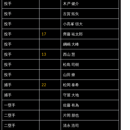
投手
木戸 健介
投手
古賀 拓矢
投手
小髙峯 頌大
投手
17
齊藤 祐太郎
投手
綱嶋 大峰
投手
13
西山 慧
投手
松島 司樹
投手
山田 燎
捕手
22
松岡 泰希
捕手
守屋 大地
一塁手
佐藤 有為
二塁手
片岡 朋也
二塁手
清永 浩司