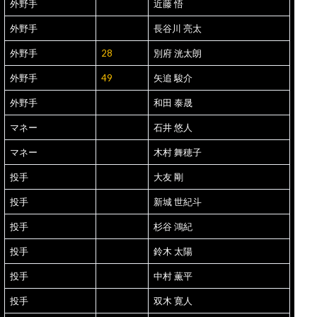
外野手
近藤 悟
外野手
長谷川 亮太
外野手
28
別府 洸太朗
外野手
49
矢追 駿介
外野手
和田 泰晟
マネー
石井 悠人
マネー
木村 舞穂子
投手
大友 剛
投手
新城 世紀斗
投手
杉谷 鴻紀
投手
鈴木 太陽
投手
中村 薫平
投手
双木 寛人