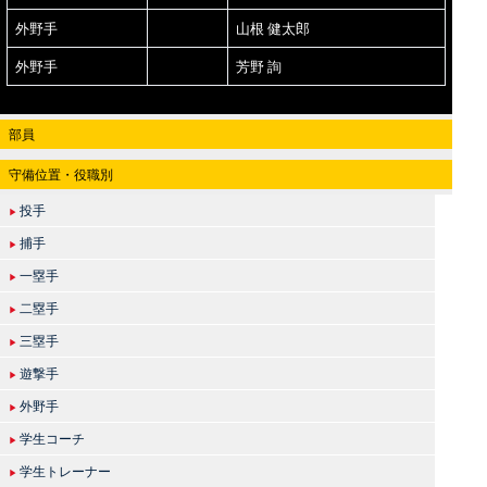
外野手
山根 健太郎
外野手
芳野 詢
部員
守備位置・役職別
投手
▶
捕手
▶
一塁手
▶
二塁手
▶
三塁手
▶
遊撃手
▶
外野手
▶
学生コーチ
▶
学生トレーナー
▶