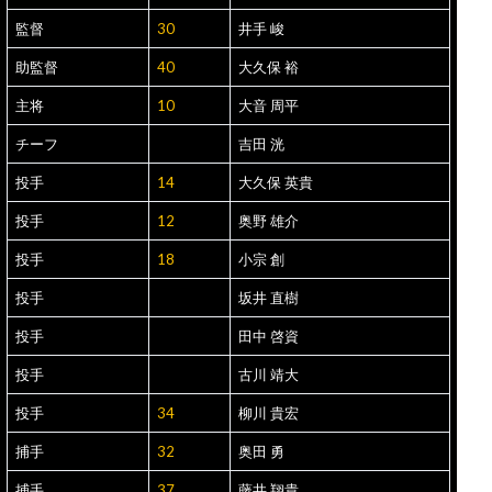
監督
30
井手 峻
助監督
40
大久保 裕
主将
10
大音 周平
チーフ
吉田 洸
投手
14
大久保 英貴
投手
12
奥野 雄介
投手
18
小宗 創
投手
坂井 直樹
投手
田中 啓資
投手
古川 靖大
投手
34
柳川 貴宏
捕手
32
奥田 勇
捕手
37
藤井 翔貴