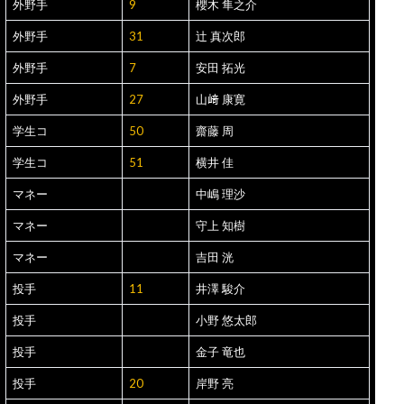
外野手
9
櫻木 隼之介
外野手
31
辻 真次郎
外野手
7
安田 拓光
外野手
27
山﨑 康寛
学生コ
50
齋藤 周
学生コ
51
横井 佳
マネー
中嶋 理沙
マネー
守上 知樹
マネー
吉田 洸
投手
11
井澤 駿介
投手
小野 悠太郎
投手
金子 竜也
投手
20
岸野 亮