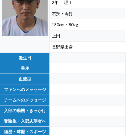
2年
理Ⅰ
右投・両打
180cm・80kg
上田
長野県出身
誕生日
星座
血液型
ファンへのメッセージ
チームへのメッセージ
入部の動機・きっかけ
受験生・入部志望者へ
経歴・球歴・スポーツ