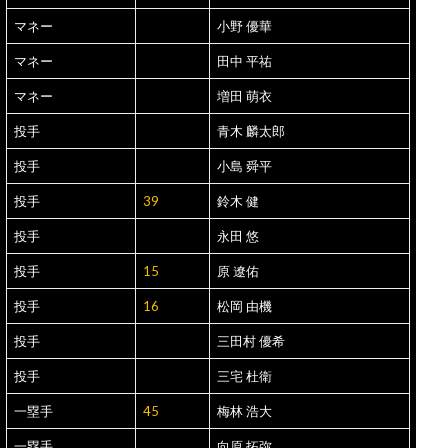
マネー
小野 優華
マネー
田中 平祐
マネー
増田 萌衣
投手
青木 麟太郎
投手
小島 舜平
投手
39
鈴木 健
投手
永田 悠
投手
15
原 遼佑
投手
16
松岡 由機
投手
三田村 優希
投手
三宅 杜衛
一塁手
45
梅林 浩大
一塁手
向原 拓弥