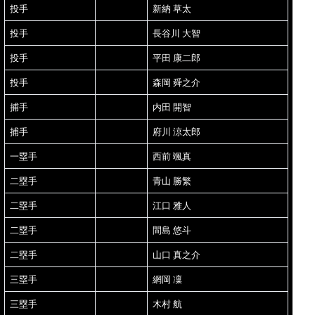
投手
新納 草太
投手
長谷川 大智
投手
平田 康二郎
投手
森岡 舜之介
捕手
内田 開智
捕手
府川 涼太郎
一塁手
西前 颯真
二塁手
青山 勝繁
二塁手
江口 雅人
二塁手
間島 悠斗
二塁手
山口 真之介
三塁手
網岡 凜
三塁手
木村 航