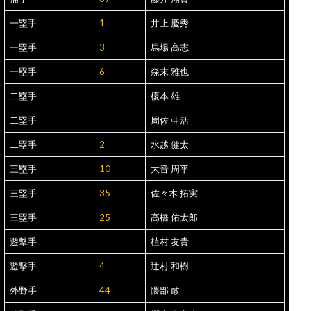
一塁手
1
井上 慶秀
一塁手
3
馬場 高志
一塁手
6
森末 雅也
二塁手
榎本 雄
二塁手
周佐 亜活
二塁手
2
水越 健太
三塁手
10
大音 周平
三塁手
35
佐々木 拓実
三塁手
25
高橋 佑太郎
遊撃手
植村 友貴
遊撃手
4
辻村 和樹
外野手
44
隈部 敢