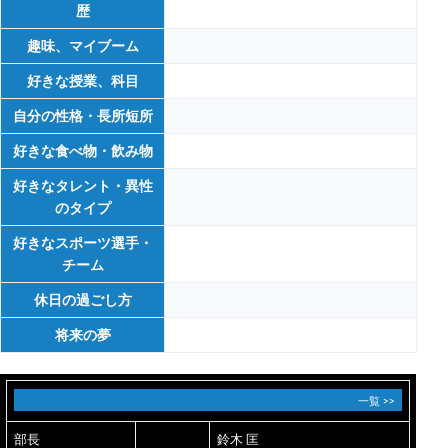
歴
趣味、マイブーム
好きな授業、科目
自分の性格・長所短所
好きな食べ物・飲み物
好きなタレント・異性
のタイプ
好きなスポーツ選手・
チーム
休日の過ごし方
将来の夢
一覧 >>
部長
鈴木 匡