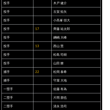
投手
木戸 健介
投手
古賀 拓矢
投手
小髙峯 頌大
投手
17
齊藤 祐太郎
投手
綱嶋 大峰
投手
13
西山 慧
投手
松島 司樹
投手
山田 燎
捕手
22
松岡 泰希
捕手
守屋 大地
一塁手
佐藤 有為
二塁手
片岡 朋也
二塁手
清永 浩司