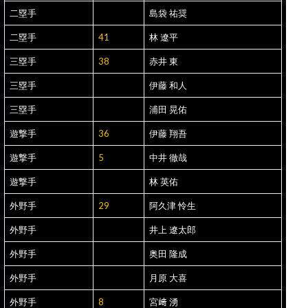
二塁手
島袋 祐奨
二塁手
41
林 遼平
三塁手
38
赤井 東
三塁手
伊藤 和人
三塁手
浦田 晃佑
遊撃手
36
伊藤 翔吾
遊撃手
5
中井 徹哉
遊撃手
林 英佑
外野手
29
阿久津 怜生
外野手
井上 遼太郎
外野手
奥田 隆成
外野手
月原 大喜
外野手
8
宮﨑 湧