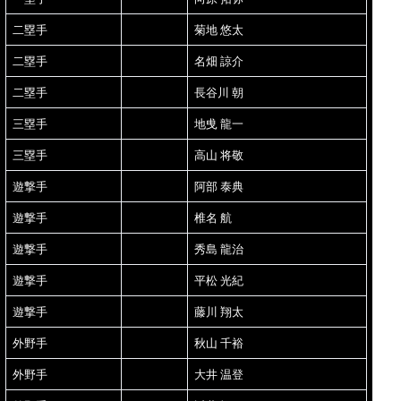
二塁手
菊地 悠太
二塁手
名畑 諒介
二塁手
長谷川 朝
三塁手
地曵 龍一
三塁手
高山 将敬
遊撃手
阿部 泰典
遊撃手
椎名 航
遊撃手
秀島 龍治
遊撃手
平松 光紀
遊撃手
藤川 翔太
外野手
秋山 千裕
外野手
大井 温登