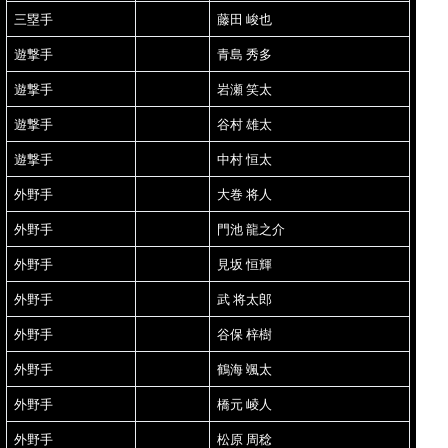
三塁手
藤田 峻也
遊撃手
青島 秀多
遊撃手
岩瀬 笑太
遊撃手
谷村 雄太
遊撃手
中村 恒太
外野手
大巻 将人
外野手
門池 龍之介
外野手
見坂 恒輝
外野手
武 将太郎
外野手
谷保 梓樹
外野手
鶴海 颯太
外野手
橋元 崚人
外野手
松原 周稔