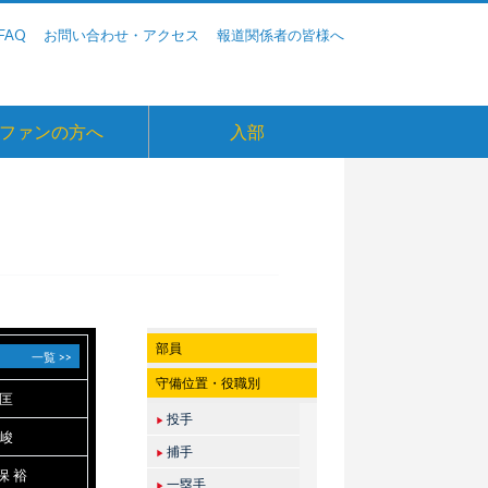
FAQ
お問い合わせ・アクセス
報道関係者の皆様へ
ファンの方へ
入部
部員
一覧 >>
守備位置・役職別
 匡
投手
▶
 峻
捕手
▶
保 裕
一塁手
▶