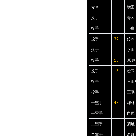
マネー
増田
投手
青木
投手
小島
投手
39
鈴木
投手
永田
投手
15
原 
投手
16
松岡
投手
三田
投手
三宅
一塁手
45
梅林
一塁手
向原
二塁手
菊地
二塁手
名畑