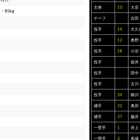
主将
10
大音
m・85kg
チーフ
吉田
投手
14
大久
投手
12
奥野
投手
18
小宗
投手
坂井
投手
田中
投手
古川
投手
34
柳川
捕手
32
奥田
捕手
37
藤井
一塁手
1
井上
一塁手
3
馬場