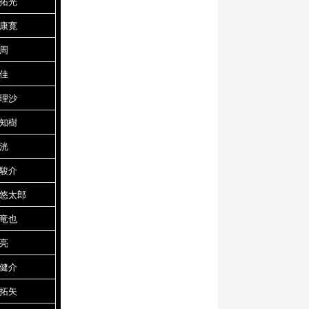
 拓光
 康寛
 周
 佳
 理沙
 知樹
 洸
 駿介
 悠太郎
 竜也
 亮
 健介
 拓矢