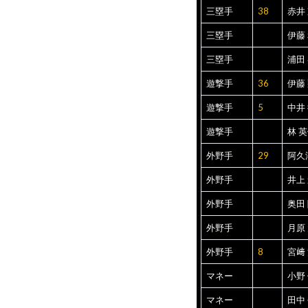
三塁手
38
赤井
三塁手
伊藤
三塁手
浦田
遊撃手
36
伊藤
遊撃手
5
中井
遊撃手
林 
外野手
29
阿久
外野手
井上
外野手
奥田
外野手
月原
外野手
8
宮﨑
マネー
小野
マネー
田中