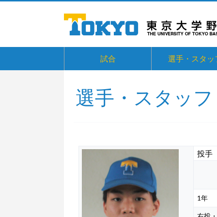
試合
選手・スタッ
選手・スタッフ
投手
1年
右投