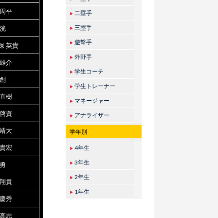
 周平
二塁手
▶
三塁手
 洸
▶
遊撃手
▶
保 英貴
外野手
▶
 雄介
学生コーチ
▶
 創
学生トレーナー
▶
 直樹
マネージャー
▶
 啓資
アナライザー
▶
 靖大
学年別
 貴宏
4年生
▶
3年生
 勇
▶
2年生
▶
 翔貴
1年生
▶
 慶秀
 高志