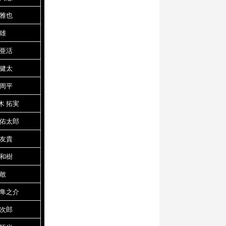
 雅也
 雄
 亜活
 健太
 周平
木 拓実
 佑太郎
 友貴
 和樹
 敢
 隼之介
真次郎