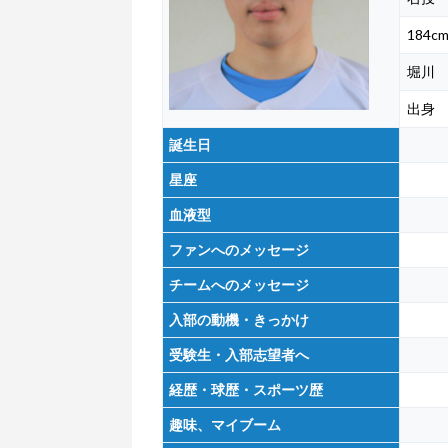
184c
堀川
出身
誕生日
星座
血液型
ファンへのメッセージ
チームへのメッセージ
入部の動機・きっかけ
受験生・入部志望者へ
経歴・球歴・スポーツ歴
趣味、マイブーム