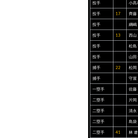
投手
小髙
投手
17
齊藤
投手
綱嶋
投手
13
西山
投手
松島
投手
山田
捕手
22
松岡
捕手
守屋
一塁手
佐藤
二塁手
片岡
二塁手
清永
二塁手
島袋
二塁手
41
林 