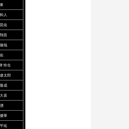
 東
 和人
 晃佑
 翔吾
 徹哉
英佑
津 怜生
 遼太郎
 隆成
 大喜
 湧
 優華
 平祐