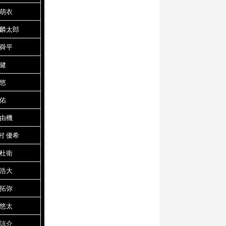
 萌衣
 麟太郎
 舜平
 健
 悠
遼佑
 由機
村 優希
 杜衛
 浩大
 拓弥
 悠太
 諒介