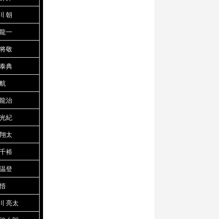
川 朝
 龍一
 将敬
 泰典
 航
 龍治
 光紀
 翔太
 千裕
 温登
 悟
川 亮太