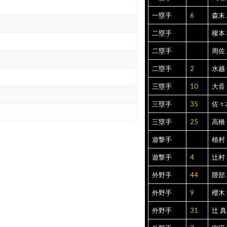
一塁手
6
森末
二塁手
榎本
二塁手
周佐
二塁手
2
水越
三塁手
10
大音
三塁手
35
佐々
三塁手
25
高橋
遊撃手
植村
遊撃手
4
辻村
外野手
44
隈部
外野手
9
櫻木
外野手
31
辻 