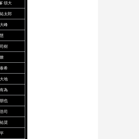
峯 頌大
 祐太郎
 大峰
 慧
 司樹
 燎
 泰希
 大地
 有為
 朋也
 浩司
 祐奨
遼平