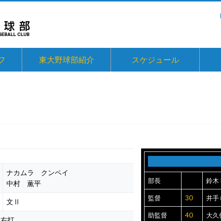
フ
東大野球部紹介
スケジュール
ナカムラ クンペイ
部長
鈴木
中村 薫平
監督
30
井手
文Ⅱ
助監督
40
大久
・右打