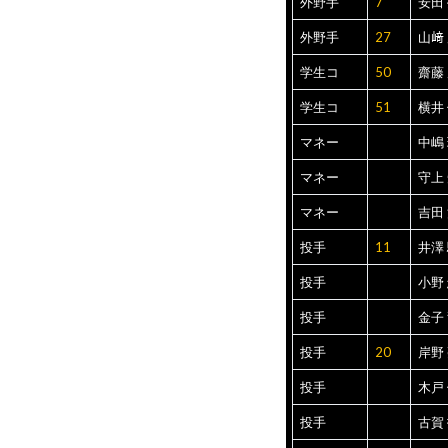
外野手
7
安田
外野手
27
山﨑
学生コ
50
齋藤
学生コ
51
横井
マネー
中嶋
マネー
守上
マネー
吉田
投手
11
井澤
投手
小野
投手
金子
投手
20
岸野
投手
木戸
投手
古賀