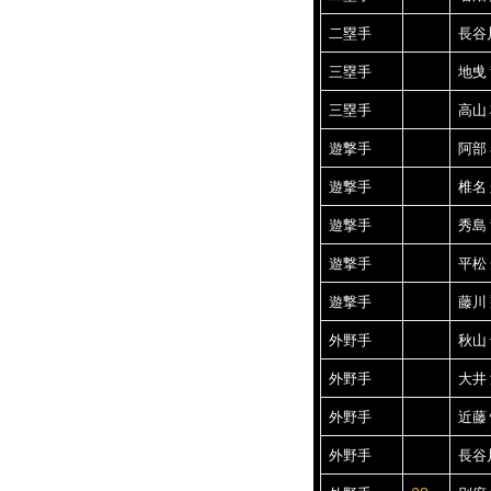
二塁手
長谷
三塁手
地曵
三塁手
高山
遊撃手
阿部
遊撃手
椎名
遊撃手
秀島
遊撃手
平松
遊撃手
藤川
外野手
秋山
外野手
大井
外野手
近藤
外野手
長谷