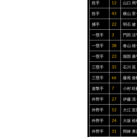
投手
12
山口 周
投手
43
横山 景
捕手
22
明石 健
一塁手
3
門田 涼
一塁手
38
春山 雄
一塁手
23
堀部 康
三塁手
35
石川 晃
三塁手
66
藤尾 俊
遊撃手
7
小村 旺
外野手
27
伊藤 滉
外野手
52
大江 宣
外野手
24
大坂 裕
外野手
31
岡林 勇