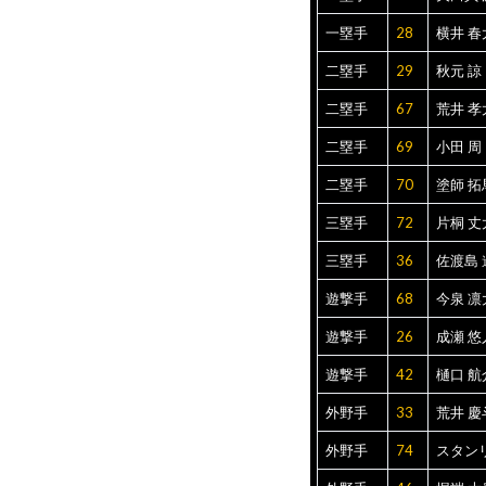
一塁手
28
横井 春
二塁手
29
秋元 諒
二塁手
67
荒井 孝
二塁手
69
小田 周
二塁手
70
塗師 拓
三塁手
72
片桐 丈
三塁手
36
佐渡島 
遊撃手
68
今泉 凛
遊撃手
26
成瀬 悠
遊撃手
42
樋口 航
外野手
33
荒井 慶
外野手
74
スタン