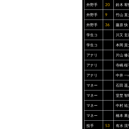
外野手
20
鈴木 宥
外野手
9
竹山 直
外野手
36
藤原 快
学生コ
川又 玄
学生コ
本岡 貢
アナリ
片山 修
アナリ
寺嶋 桜
アナリ
中井 一
マネー
石田 遥
マネー
堂埜 智
マネー
中村 祐
マネー
橋本 果
投手
53
有水 滉