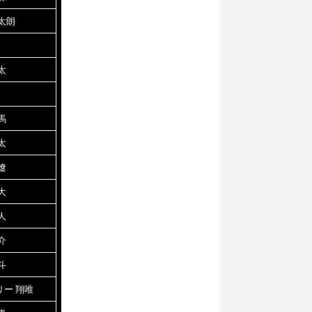
太朗
太
馬
太
遼
大
人
介
斗
リー 翔唯