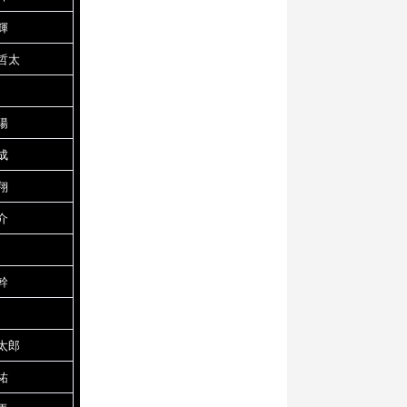
輝
哲太
陽
成
翔
介
幹
太郎
祐