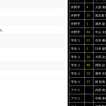
外野手
4
大原 海
外野手
35
黒武者 
外野手
1
酒井 捷
ん
外野手
44
中山 太
学生コ
51
石井 優
学生コ
5
臼井 捷
学生コ
26
大田 詠
学生コ
48
岡田 諒
学生コ
50
酒井 太
学生コ
37
林 拓海
アナリ
内田 倖
アナリ
中島 幸