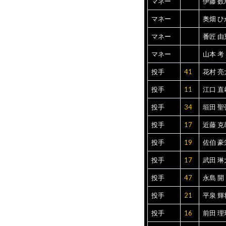
マネー
伊藤 数
マネー
奥畑 ひ
マネー
番匠 由
マネー
山本 考
投手
41
花村 亮
投手
11
江口 直
投手
34
垣田 聖
投手
17
近藤 克
投手
19
佐伯 豪
投手
17
武田 琳
投手
47
永島 開
投手
21
平泉 輝
投手
16
前田 理