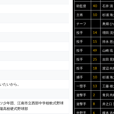
助監督
40
石井 清
主将
10
杉浦 海
チーフ
奥畑 ひ
投手
14
増田 滉
投手
15
持永 悠
投手
49
山崎 琉
投手
25
吉田 晃
投手
18
渡辺 向
捕手
10
杉浦 海
いたいから。
一塁手
13
工藤 雄
遊撃手
2
青貝 尚
ツ少年団、江南市立西部中学校軟式野球
遊撃手
8
井之口 
陽高校硬式野球部
外野手
6
榎本 吉