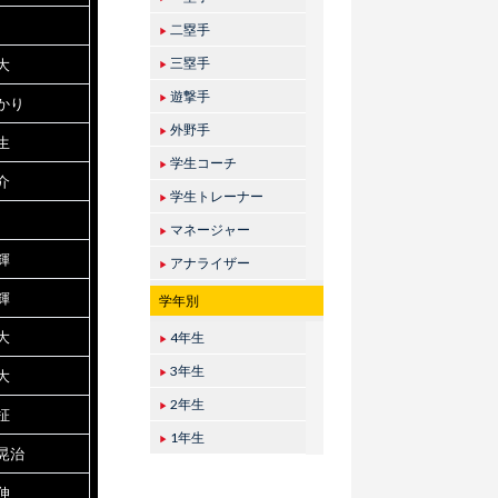
二塁手
▶
三塁手
大
▶
遊撃手
▶
かり
外野手
▶
生
学生コーチ
▶
介
学生トレーナー
▶
マネージャー
▶
輝
アナライザー
▶
輝
学年別
大
4年生
▶
3年生
大
▶
2年生
▶
柾
1年生
▶
晃治
伸