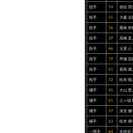
投手
54
岩佐 理
投手
55
大森 北
投手
56
栗林 和
投手
39
高橋 直
投手
46
玉置 心
投手
59
早瀨 芸
投手
65
昼馬 康
投手
32
松本 慎
捕手
45
大山 寛
捕手
61
土ヶ端 
捕手
37
深見 優
捕手
63
松本 康
一塁手
64
矢田貝 