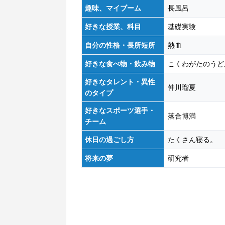
趣味、マイブーム
長風呂
好きな授業、科目
基礎実験
自分の性格・長所短所
熱血
好きな食べ物・飲み物
こくわがたのうど
好きなタレント・異性
仲川瑠夏
のタイプ
好きなスポーツ選手・
落合博満
チーム
休日の過ごし方
たくさん寝る。
将来の夢
研究者