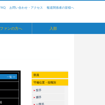
FAQ
お問い合わせ・アクセス
報道関係者の皆様へ
ファンの方へ
入部
部員
一覧 >>
守備位置・役職別
投手
▶
捕手
▶
裕
一塁手
▶