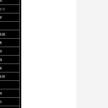
馬
かり
芽
太朗
希
弥
哉
栄
太郎
将
玖