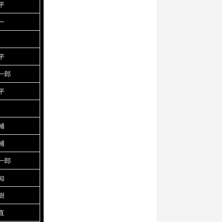
平
一
平
一郎
平
輔
輔
一郎
知
樹
直