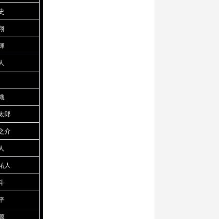
史
翔
輝
人
織
太郎
之介
人
祐人
斗
平
源