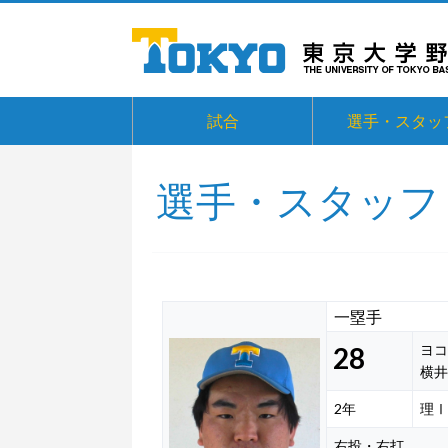
試合
選手・スタッ
選手・スタッフ
一塁手
28
ヨコ
横井
2年
理Ⅰ
右投・右打