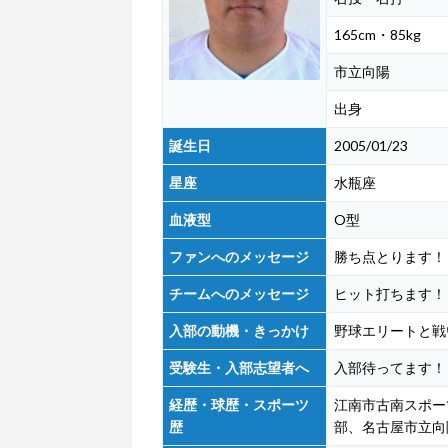
165cm・85kg
市立向陽
出身
誕生日
2005/01/23
星座
水瓶座
血液型
O型
ファンへのメッセージ
勝ち点とります！
チームへのメッセージ
ヒット打ちます！
入部の動機・きっかけ
野球エリートと戦
受験生・入部志望者へ
入部待ってます！
経歴・球歴・スポーツ
江南市古南スポー
歴
部、名古屋市立向