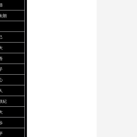
悟
太朗
己
大
吾
子
心
人
咲紀
大
歩
平