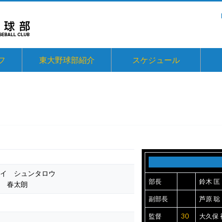
フ
東大野球部紹介
スケジュール
イ シュンタロウ
部長
鈴木 匡
 春太朗
副部長
芦原 聡
監督
30
大久保 