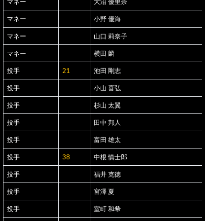
マネー
大沼 優里奈
マネー
小野 優海
マネー
山口 莉奈子
マネー
横田 麟
投手
21
池田 剛志
投手
小山 喜弘
投手
杉山 太翼
投手
田中 邦人
投手
富田 雄太
投手
38
中根 慎士郎
投手
福井 克徳
投手
宮澤 夏
投手
室町 和希