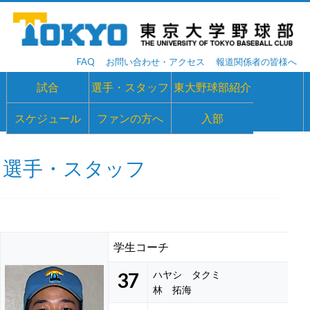
FAQ
お問い合わせ・アクセス
報道関係者の皆様へ
試合
選手・スタッフ
東大野球部紹介
スケジュール
ファンの方へ
入部
選手・スタッフ
学生コーチ
37
ハヤシ タクミ
林 拓海