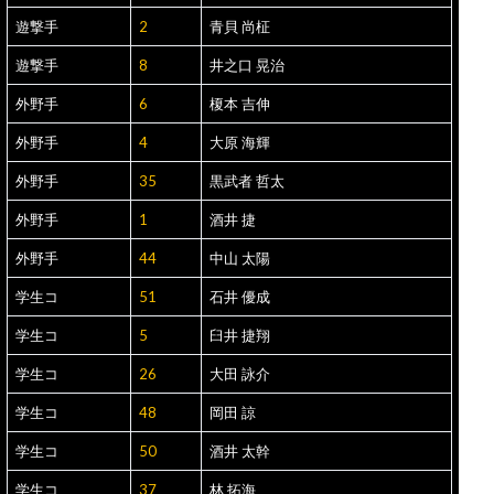
遊撃手
2
青貝 尚柾
遊撃手
8
井之口 晃治
外野手
6
榎本 吉伸
外野手
4
大原 海輝
外野手
35
黒武者 哲太
外野手
1
酒井 捷
外野手
44
中山 太陽
学生コ
51
石井 優成
学生コ
5
臼井 捷翔
学生コ
26
大田 詠介
学生コ
48
岡田 諒
学生コ
50
酒井 太幹
学生コ
37
林 拓海