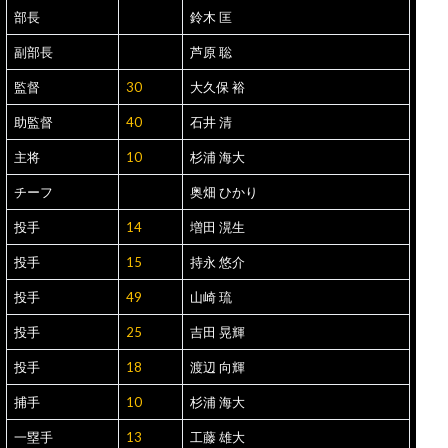
部長
鈴木 匡
副部長
芦原 聡
監督
30
大久保 裕
助監督
40
石井 清
主将
10
杉浦 海大
チーフ
奥畑 ひかり
投手
14
増田 滉生
投手
15
持永 悠介
投手
49
山崎 琉
投手
25
吉田 晃輝
投手
18
渡辺 向輝
捕手
10
杉浦 海大
一塁手
13
工藤 雄大