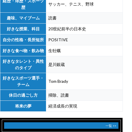
経歴・球歴・スポーツ
サッカー、テニス、野球
歴
趣味、マイブーム
読書
好きな授業、科目
20世紀前半の日本史
自分の性格・長所短所
POSITIVE
好きな食べ物・飲み物
生牡蠣
好きなタレント・異性
是川銀蔵
のタイプ
好きなスポーツ選手・
Tom Brady
チーム
休日の過ごし方
掃除、読書
将来の夢
経済成長の実現
一覧 >>