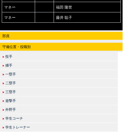
マネー
福田 隆世
マネー
藤井 聡子
部員
守備位置・役職別
投手
▶
捕手
▶
一塁手
▶
二塁手
▶
三塁手
▶
遊撃手
▶
外野手
▶
学生コーチ
▶
学生トレーナー
▶