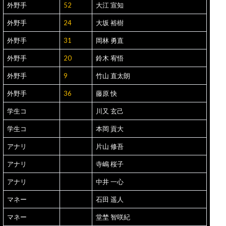
外野手
52
大江 宣知
外野手
24
大坂 裕樹
外野手
31
岡林 勇直
外野手
20
鈴木 宥悟
外野手
9
竹山 直太朗
外野手
36
藤原 快
学生コ
川又 玄己
学生コ
本岡 貢大
アナリ
片山 修吾
アナリ
寺嶋 桜子
アナリ
中井 一心
マネー
石田 遥人
マネー
堂埜 智咲紀