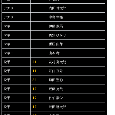
アナリ
内田 倖太郎
アナリ
中島 幸祐
マネー
伊藤 数馬
マネー
奥畑 ひかり
マネー
番匠 由芽
マネー
山本 考
投手
41
花村 亮太朗
投手
11
江口 直希
投手
34
垣田 聖弥
投手
17
近藤 克哉
投手
19
佐伯 豪栄
投手
17
武田 琳太郎