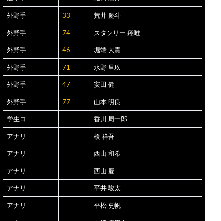
外野手
33
荒井 慶斗
外野手
74
スタンリー 翔唯
外野手
46
堀端 大貴
外野手
71
水野 里玖
外野手
47
安田 健
外野手
77
山本 明良
学生コ
香川 周一郎
アナリ
榎 祥吾
アナリ
西山 和希
アナリ
西山 慶
アナリ
平井 駿太
アナリ
平松 史帆