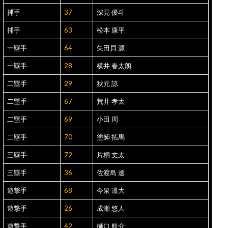
捕手
37
深見 優斗
捕手
63
松本 康平
一塁手
64
矢田貝 源
一塁手
28
横井 春太朗
二塁手
29
秋元 諒
二塁手
67
荒井 孝太
二塁手
69
小田 周
二塁手
70
塗師 拓馬
三塁手
72
片桐 丈太
三塁手
36
佐渡島 遼
遊撃手
68
今泉 凛大
遊撃手
26
成瀬 悠人
遊撃手
42
樋口 航介