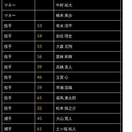
マネー
中村 祐大
マネー
橋本 果歩
投手
53
有水 滉平
投手
54
岩佐 理史
投手
55
大森 北翔
投手
56
栗林 和輝
投手
39
高橋 直人
投手
46
玉置 心
投手
59
早瀨 芸織
投手
65
昼馬 康太郎
投手
32
松本 慎之介
捕手
45
大山 寛人
捕手
61
土ヶ端 祐人