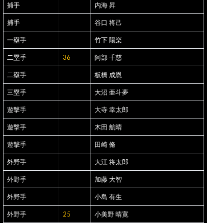
捕手
内海 昇
捕手
谷口 将己
一塁手
竹下 陽楽
二塁手
36
阿部 千慈
二塁手
板橋 成恩
三塁手
大沼 亜斗夢
遊撃手
大寺 幸太郎
遊撃手
木田 航晴
遊撃手
田崎 脩
外野手
大江 将太郎
外野手
加藤 大智
外野手
小島 有生
外野手
25
小美野 晴寛