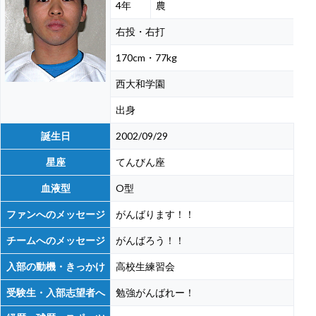
4年
農
右投・右打
170cm・77kg
西大和学園
出身
誕生日
2002/09/29
星座
てんびん座
血液型
O型
ファンへのメッセージ
がんばります！！
チームへのメッセージ
がんばろう！！
入部の動機・きっかけ
高校生練習会
受験生・入部志望者へ
勉強がんばれー！