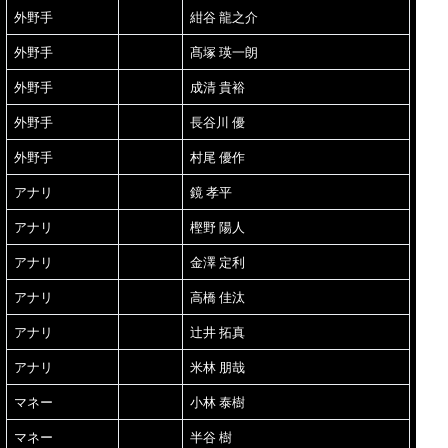
外野手
紺谷 龍之介
外野手
髙塚 瑛一朗
外野手
成清 貴裕
外野手
長谷川 優
外野手
村尾 優作
アナリ
鏡 孝平
アナリ
樫野 陽人
アナリ
金澤 定利
アナリ
高橋 佳汰
アナリ
辻井 拓真
アナリ
米林 朋哉
マネー
小林 泰樹
マネー
半谷 樹