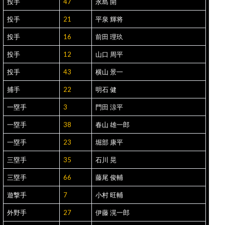
投手
47
永島 開
投手
21
平泉 輝将
投手
16
前田 理玖
投手
12
山口 周平
投手
43
横山 景一
捕手
22
明石 健
一塁手
3
門田 涼平
一塁手
38
春山 雄一郎
一塁手
23
堀部 康平
三塁手
35
石川 晃
三塁手
66
藤尾 俊輔
遊撃手
7
小村 旺輔
外野手
27
伊藤 滉一郎