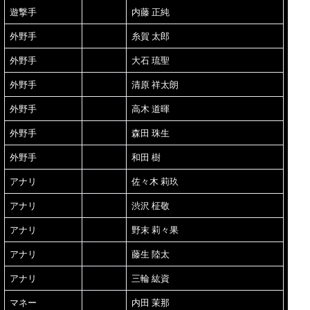
遊撃手
内藤 正純
外野手
糸賀 太郎
外野手
大石 琉聖
外野手
清原 祥太朗
外野手
高木 道暉
外野手
森田 珠生
外野手
和田 樹
アナリ
佐々木 莉玖
アナリ
渋沢 柾敬
アナリ
野末 莉々果
アナリ
藤生 陸太
アナリ
三輪 紘資
マネー
内田 茉那