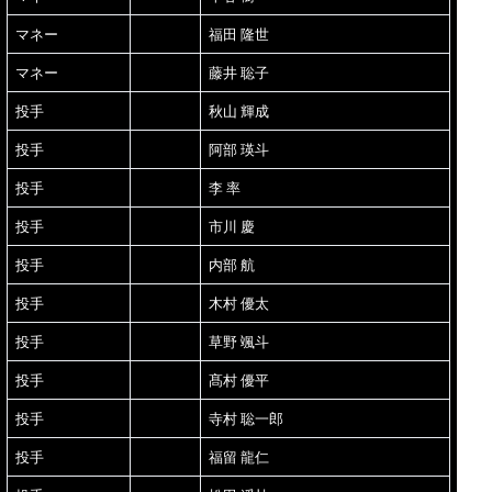
マネー
福田 隆世
マネー
藤井 聡子
投手
秋山 輝成
投手
阿部 瑛斗
投手
李 率
投手
市川 慶
投手
内部 航
投手
木村 優太
投手
草野 颯斗
投手
髙村 優平
投手
寺村 聡一郎
投手
福留 龍仁