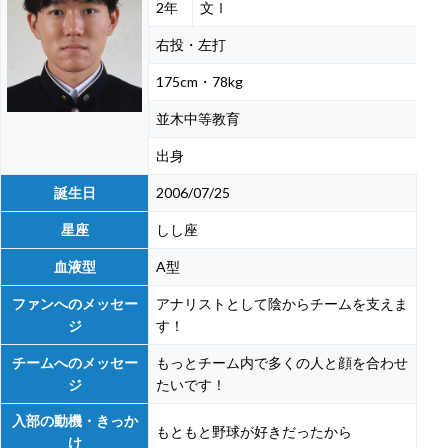
2年
文Ⅰ
右投・左打
175cm・78kg
並木中等教育
出身
誕生日
2006/07/25
星座
しし座
血液型
A型
ファンへのメッセー
アナリストとして陰からチームを支えま
ジ
す！
チームへのメッセー
もっとチーム内で多くの人と顔を合わせ
ジ
たいです！
入部の動機・きっか
もともと野球が好きだったから
け