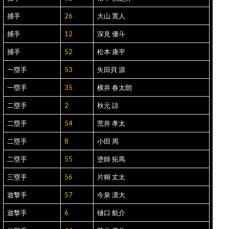
捕手
26
大山 寛人
捕手
12
深見 優斗
捕手
52
松本 康平
一塁手
53
矢田貝 源
一塁手
35
横井 春太朗
二塁手
2
秋元 諒
二塁手
54
荒井 孝太
二塁手
8
小田 周
二塁手
55
塗師 拓馬
三塁手
56
片桐 丈太
遊撃手
57
今泉 凛大
遊撃手
6
樋口 航介