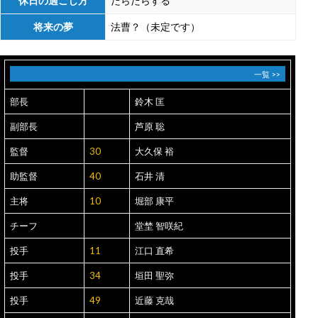
休日の過ごし方
だらだらする
将来の夢
法曹？（未定です）
一覧 >>
部長
鈴木 匡
副部長
芦原 聡
監督
30
大久保 裕
助監督
40
石井 清
主将
10
堀部 康平
チーフ
堂埜 智咲紀
投手
11
江口 直希
投手
34
垣田 聖弥
投手
49
近藤 克哉