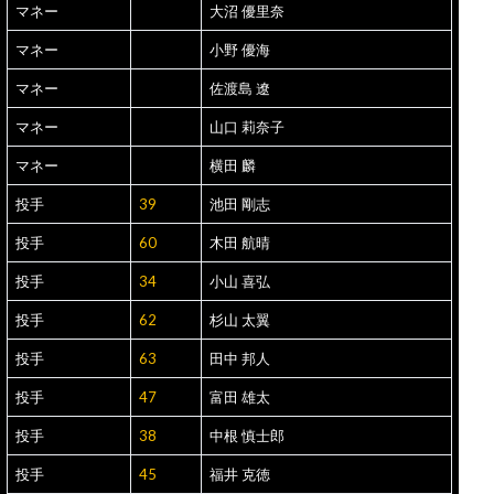
マネー
大沼 優里奈
マネー
小野 優海
マネー
佐渡島 遼
マネー
山口 莉奈子
マネー
横田 麟
投手
39
池田 剛志
投手
60
木田 航晴
投手
34
小山 喜弘
投手
62
杉山 太翼
投手
63
田中 邦人
投手
47
富田 雄太
投手
38
中根 慎士郎
投手
45
福井 克徳