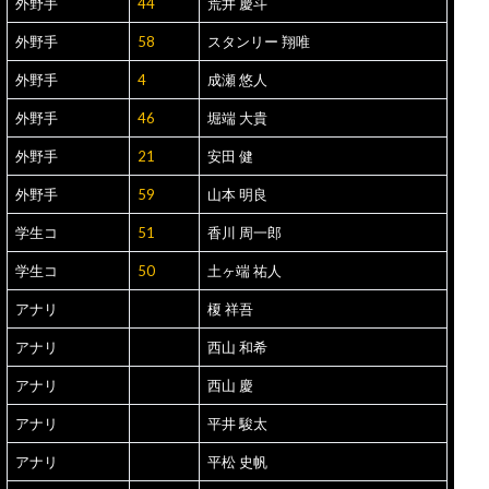
外野手
44
荒井 慶斗
外野手
58
スタンリー 翔唯
外野手
4
成瀬 悠人
外野手
46
堀端 大貴
外野手
21
安田 健
外野手
59
山本 明良
学生コ
51
香川 周一郎
学生コ
50
土ヶ端 祐人
アナリ
榎 祥吾
アナリ
西山 和希
アナリ
西山 慶
アナリ
平井 駿太
アナリ
平松 史帆