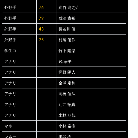
外野手
76
紺谷 龍之介
外野手
79
成清 貴裕
外野手
43
長谷川 優
外野手
25
村尾 優作
学生コ
竹下 陽楽
アナリ
鏡 孝平
アナリ
樫野 陽人
アナリ
金澤 定利
アナリ
高橋 佳汰
アナリ
辻井 拓真
アナリ
米林 朋哉
マネー
小林 泰樹
マネー
半谷 樹