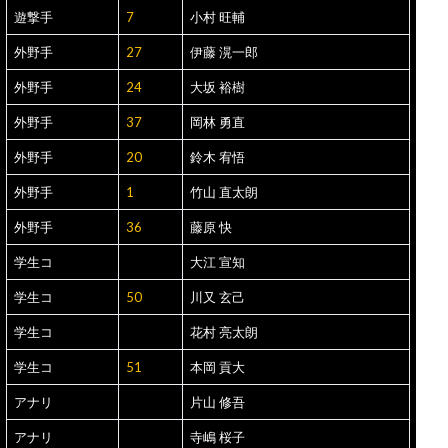
遊撃手
7
小村 旺輔
外野手
27
伊藤 滉一郎
外野手
24
大坂 裕樹
外野手
37
岡林 勇直
外野手
20
鈴木 宥悟
外野手
1
竹山 直太朗
外野手
36
藤原 快
学生コ
大江 宣知
学生コ
50
川又 玄己
学生コ
花村 亮太朗
学生コ
51
本岡 貢大
アナリ
片山 修吾
アナリ
寺嶋 桜子