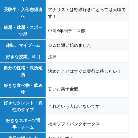
受験生・入部志望者
アナリストは野球好きにとっては天職で
へ
す！
経歴・球歴・スポー
中高6年間テニス部
ツ歴
趣味、マイブーム
ジムに通い始めました
好きな授業、科目
法律
自分の性格・長所短
決めたことはすぐに実行に移したい！
所
好きな食べ物・飲み
甘いお菓子全般
物
好きなタレント・異
これという人はいないです
性のタイプ
好きなスポーツ選
福岡ソフトバンクホークス
手・チーム