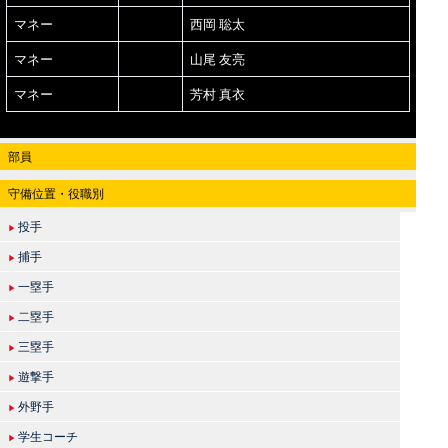
マネー
西岡 聡太
マネー
山尾 友亮
マネー
芳村 真衣
部員
守備位置・役職別
投手
▶
捕手
▶
一塁手
▶
二塁手
▶
三塁手
▶
遊撃手
▶
外野手
▶
学生コーチ
▶