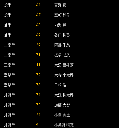
投手
64
宮澤 夏
投手
67
室町 和希
捕手
68
内海 昇
捕手
69
谷口 将己
二塁手
29
阿部 千慈
二塁手
71
板橋 成恩
三塁手
41
大沼 亜斗夢
遊撃手
72
大寺 幸太郎
遊撃手
73
田崎 脩
外野手
74
大江 将太郎
外野手
75
加藤 大智
外野手
24
小島 有生
外野手
9
小美野 晴寛