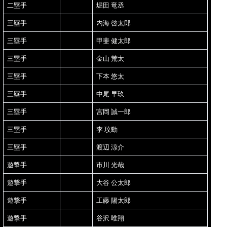
二塁手
堀田 竜丞
三塁手
内海 啓太郎
三塁手
甲斐 健太郎
三塁手
金山 荒太
三塁手
下本 悠太
三塁手
中尾 早玖
三塁手
宮岡 誠一郎
三塁手
李 玟勳
三塁手
渡辺 涼介
遊撃手
市川 光哉
遊撃手
大谷 公太郎
遊撃手
工藤 陽太郎
遊撃手
谷沢 唯翔