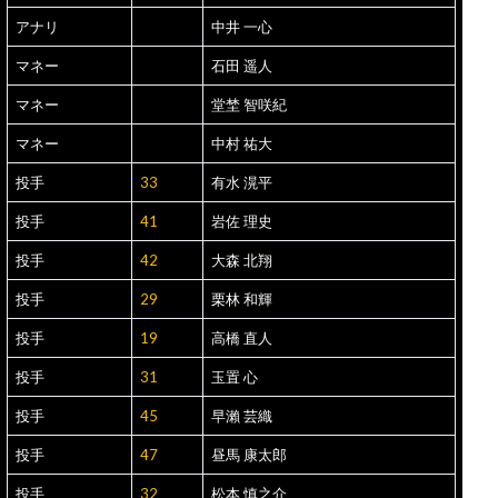
アナリ
中井 一心
マネー
石田 遥人
マネー
堂埜 智咲紀
マネー
中村 祐大
投手
33
有水 滉平
投手
41
岩佐 理史
投手
42
大森 北翔
投手
29
栗林 和輝
投手
19
高橋 直人
投手
31
玉置 心
投手
45
早瀨 芸織
投手
47
昼馬 康太郎
投手
32
松本 慎之介