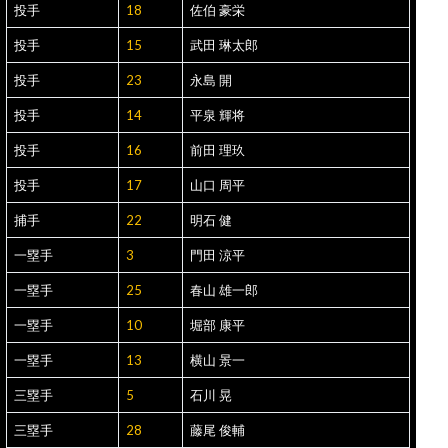
投手
18
佐伯 豪栄
投手
15
武田 琳太郎
投手
23
永島 開
投手
14
平泉 輝将
投手
16
前田 理玖
投手
17
山口 周平
捕手
22
明石 健
一塁手
3
門田 涼平
一塁手
25
春山 雄一郎
一塁手
10
堀部 康平
一塁手
13
横山 景一
三塁手
5
石川 晃
三塁手
28
藤尾 俊輔