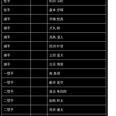
投手
松田 渓杜
投手
森本 空暉
捕手
市橋 悠真
捕手
犬丸 樹
捕手
高島 凜人
捕手
田渕 叶登
捕手
土田 遥大
捕手
古荘 博英
一塁手
南 真尋
一塁手
藪井 遥空
二塁手
落合 隼四郎
二塁手
副島 幹太
二塁手
筒井 優太