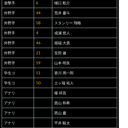
遊撃手
6
樋口 航介
外野手
44
荒井 慶斗
外野手
58
スタンリー 翔唯
外野手
4
成瀬 悠人
外野手
46
堀端 大貴
外野手
21
安田 健
外野手
59
山本 明良
学生コ
51
香川 周一郎
学生コ
50
土ヶ端 祐人
アナリ
榎 祥吾
アナリ
西山 和希
アナリ
西山 慶
アナリ
平井 駿太