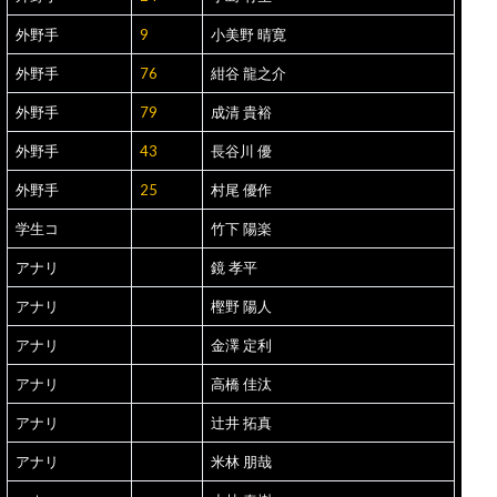
外野手
9
小美野 晴寛
外野手
76
紺谷 龍之介
外野手
79
成清 貴裕
外野手
43
長谷川 優
外野手
25
村尾 優作
学生コ
竹下 陽楽
アナリ
鏡 孝平
アナリ
樫野 陽人
アナリ
金澤 定利
アナリ
高橋 佳汰
アナリ
辻井 拓真
アナリ
米林 朋哉