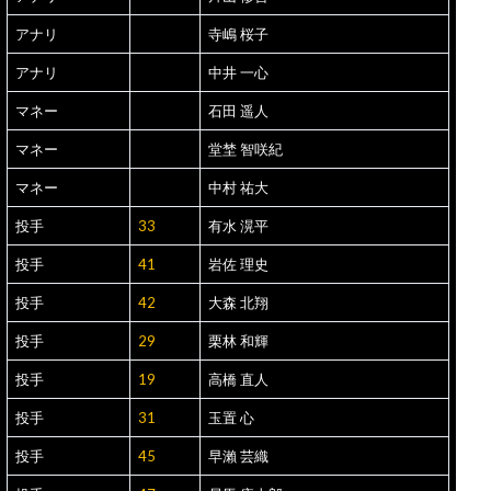
アナリ
寺嶋 桜子
アナリ
中井 一心
マネー
石田 遥人
マネー
堂埜 智咲紀
マネー
中村 祐大
投手
33
有水 滉平
投手
41
岩佐 理史
投手
42
大森 北翔
投手
29
栗林 和輝
投手
19
高橋 直人
投手
31
玉置 心
投手
45
早瀨 芸織