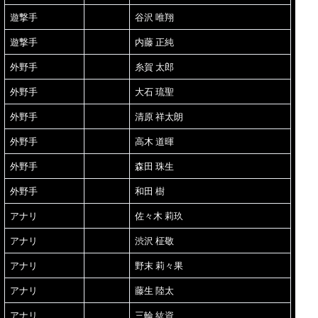
遊撃手
谷沢 唯翔
遊撃手
内藤 正純
外野手
糸賀 太郎
外野手
大石 琉聖
外野手
清原 祥太朗
外野手
高木 道暉
外野手
森田 珠生
外野手
和田 樹
アナリ
佐々木 莉玖
アナリ
渋沢 柾敬
アナリ
野末 莉々果
アナリ
藤生 陸太
アナリ
三輪 紘資