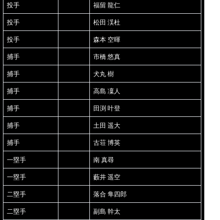
投手
福留 龍仁
投手
松田 渓杜
投手
森本 空暉
捕手
市橋 悠真
捕手
犬丸 樹
捕手
高島 凜人
捕手
田渕 叶登
捕手
土田 遥大
捕手
古荘 博英
一塁手
南 真尋
一塁手
藪井 遥空
二塁手
落合 隼四郎
二塁手
副島 幹太