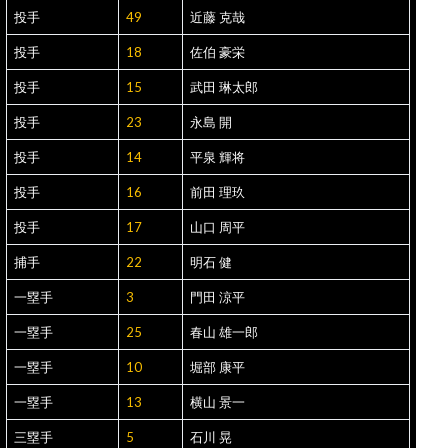
投手
49
近藤 克哉
投手
18
佐伯 豪栄
投手
15
武田 琳太郎
投手
23
永島 開
投手
14
平泉 輝将
投手
16
前田 理玖
投手
17
山口 周平
捕手
22
明石 健
一塁手
3
門田 涼平
一塁手
25
春山 雄一郎
一塁手
10
堀部 康平
一塁手
13
横山 景一
三塁手
5
石川 晃