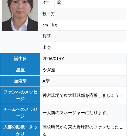
3年
薬
投・打
cm・kg
桜蔭
出身
誕生日
2006/01/01
星座
やぎ座
血液型
A型
ファンへのメッセ
神宮球場で東大野球部を応援しましょう！
ージ
チームへのメッセ
一人前のマネージャーになります。
ージ
入部の動機・きっ
高校時代から東大野球部のファンだったこ
かけ
と