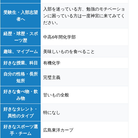
入部を迷っている方、勉強のモチベーショ
受験生・入部志望
ンに困っている方は一度神宮に来てみてく
者へ
ださい。
経歴・球歴・スポ
中高6年間化学部
ーツ歴
趣味、マイブーム
美味しいものを食べること
好きな授業、科目
有機化学
自分の性格・長所
完璧主義
短所
好きな食べ物・飲
甘いもの全般
み物
好きなタレント・
特になし
異性のタイプ
好きなスポーツ選
広島東洋カープ
手・チーム