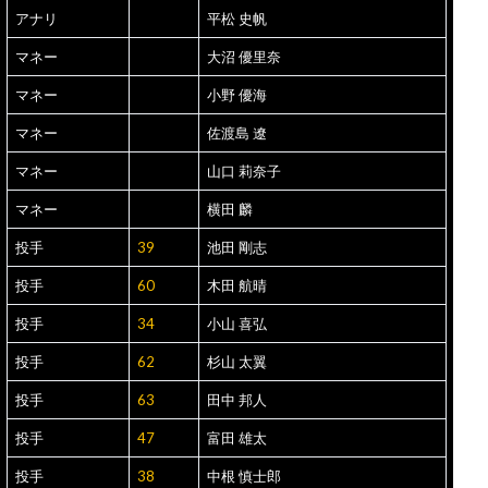
アナリ
平松 史帆
マネー
大沼 優里奈
マネー
小野 優海
マネー
佐渡島 遼
マネー
山口 莉奈子
マネー
横田 麟
投手
39
池田 剛志
投手
60
木田 航晴
投手
34
小山 喜弘
投手
62
杉山 太翼
投手
63
田中 邦人
投手
47
富田 雄太
投手
38
中根 慎士郎