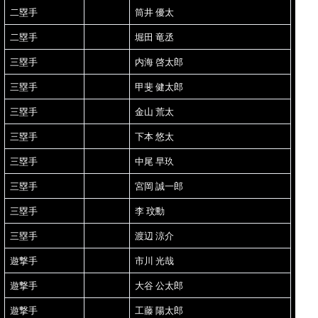
二塁手
筒井 優太
二塁手
堀田 竜丞
三塁手
内海 啓太郎
三塁手
甲斐 健太郎
三塁手
金山 荒太
三塁手
下本 悠太
三塁手
中尾 早玖
三塁手
宮岡 誠一郎
三塁手
李 玟勳
三塁手
渡辺 涼介
遊撃手
市川 光哉
遊撃手
大谷 公太郎
遊撃手
工藤 陽太郎