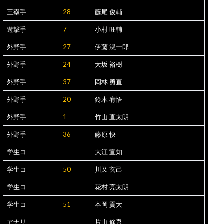
三塁手
28
藤尾 俊輔
遊撃手
7
小村 旺輔
外野手
27
伊藤 滉一郎
外野手
24
大坂 裕樹
外野手
37
岡林 勇直
外野手
20
鈴木 宥悟
外野手
1
竹山 直太朗
外野手
36
藤原 快
学生コ
大江 宣知
学生コ
50
川又 玄己
学生コ
花村 亮太朗
学生コ
51
本岡 貢大
アナリ
片山 修吾