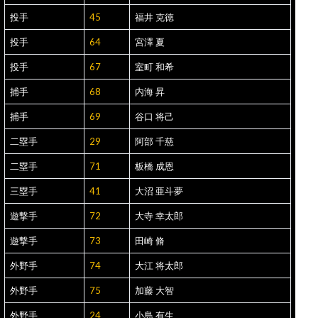
投手
45
福井 克徳
投手
64
宮澤 夏
投手
67
室町 和希
捕手
68
内海 昇
捕手
69
谷口 将己
二塁手
29
阿部 千慈
二塁手
71
板橋 成恩
三塁手
41
大沼 亜斗夢
遊撃手
72
大寺 幸太郎
遊撃手
73
田崎 脩
外野手
74
大江 将太郎
外野手
75
加藤 大智
外野手
24
小島 有生