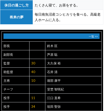
休日の過ごし方
たくさん寝て、お茶をする。
毎日南魚沼産コシヒカリを食べる。高級老
将来の夢
人ホームに入る。
一覧 >>
部長
鈴木 匡
副部長
芦原 聡
監督
30
大久保 裕
助監督
40
石井 清
主将
10
堀部 康平
チーフ
堂埜 智咲紀
投手
11
江口 直希
投手
34
垣田 聖弥