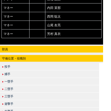
マネー
内田 茉那
マネー
西岡 聡太
マネー
山尾 友亮
マネー
芳村 真衣
部員
守備位置・役職別
投手
▶
捕手
▶
一塁手
▶
二塁手
▶
三塁手
▶
遊撃手
▶