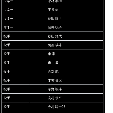
マネー
小林 泰樹
マネー
半谷 樹
マネー
福田 隆世
マネー
藤井 聡子
投手
秋山 輝成
投手
阿部 瑛斗
投手
李 率
投手
市川 慶
投手
内部 航
投手
木村 優太
投手
草野 颯斗
投手
髙村 優平
投手
寺村 聡一郎