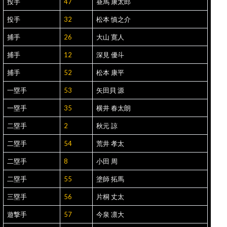
投手
47
昼馬 康太郎
投手
32
松本 慎之介
捕手
26
大山 寛人
捕手
12
深見 優斗
捕手
52
松本 康平
一塁手
53
矢田貝 源
一塁手
35
横井 春太朗
二塁手
2
秋元 諒
二塁手
54
荒井 孝太
二塁手
8
小田 周
二塁手
55
塗師 拓馬
三塁手
56
片桐 丈太
遊撃手
57
今泉 凛大