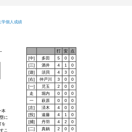
大学個人成績
)-
打
安
点
[中]
多田
5
0
0
[三]
酒井
4
1
0
[遊]
須貝
4
3
0
[右]
仲戸川
3
0
0
[一]
児玉
2
0
0
走
堀内
0
0
0
一
萩原
0
0
0
[左]
済木
4
0
0
一本
[投]
遠藤
4
1
0
塁に
[捕]
丹羽
4
2
0
打を
[二]
真鍋
2
0
0
すこ