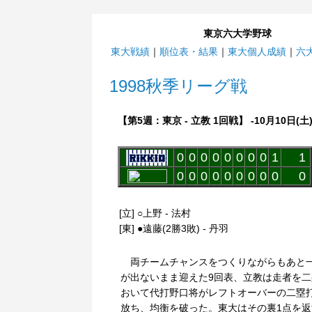
東京六大学野球
東大戦績
｜
順位表・結果
｜
東大個人成績
｜
六
1998秋季リーグ戦
【第5週：東京 - 立教 1回戦】 -10月10日(土
0
0
0
0
0
0
0
0
1
1
0
0
0
0
0
0
0
0
0
0
[立] ○上野 - 法村
[東] ●遠藤(2勝3敗) - 丹羽
両チームチャンスをつくりながらもあと
が出ないまま迎えた9回表、立教は走者を二
おいて代打野口将がレフトオーバーの二塁
放ち、均衡を破った。東大はその裏1点を返