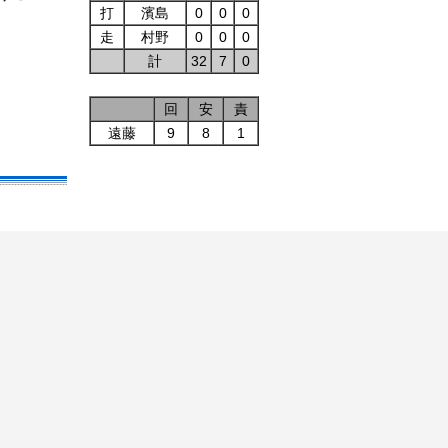
打
濱島
0
0
0
走
村野
0
0
0
計
32
7
0
回
安
責
遠藤
9
8
1