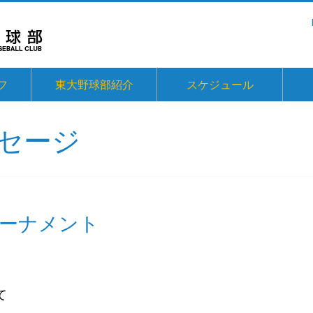
フ
東大野球部紹介
スケジュール
セージ
トーナメント
て