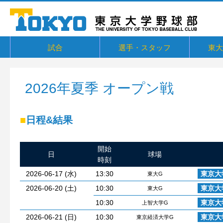
試合
選手・スタッフ
東大
東京六大学野球リーグ戦
東京六大学野球新人戦
東京六大学野球社会人対抗戦
東京六大学トーナメント・六大学選
京都大学定期戦
国立七大学戦（旧七帝戦）
東京都国公立大学戦
オープン戦
その他交流戦等
選手・スタッフ
選手からメッセージ
卒部生
概要・
戦績・
練習
ユニフ
東大球
一誠寮
東京大
関連リ
抜
2026年夏季 オープン戦
■
日程&結果
開始
日
球場
時刻
2026-06-17 (水)
13:30
東京大
東大G
2026-06-20 (土)
10:30
東京大
東大G
10:30
東京大
上智大学G
2026-06-21 (日)
10:30
東京大
東京経済大学G