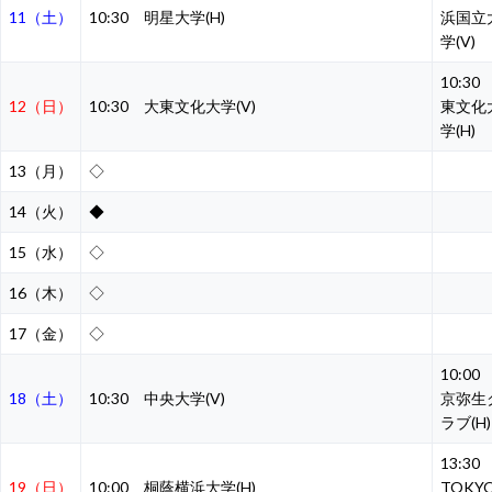
11（土）
10:30 明星大学(H)
浜国立
学(V)
10:30
12（日）
10:30 大東文化大学(V)
東文化
学(H)
13（月）
◇
14（火）
◆
15（水）
◇
16（木）
◇
17（金）
◇
10:00
18（土）
10:30 中央大学(V)
京弥生
ラブ(H)
13:3
19（日）
10:00 桐蔭横浜大学(H)
TOKY