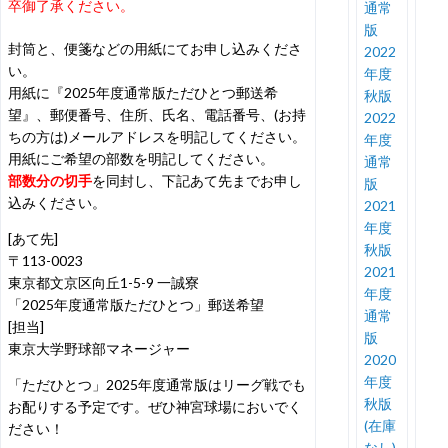
卒御了承ください。
通常
版
封筒と、便箋などの用紙にてお申し込みくださ
2022
い。
年度
用紙に『2025年度通常版ただひとつ郵送希
秋版
望』、郵便番号、住所、氏名、電話番号、(お持
2022
ちの方は)メールアドレスを明記してください。
年度
用紙にご希望の部数を明記してください。
通常
部数分の切手
を同封し、下記あて先までお申し
版
込みください。
2021
年度
[あて先]
秋版
〒113-0023
2021
東京都文京区向丘1-5-9 一誠寮
年度
「2025年度通常版ただひとつ」郵送希望
通常
[担当]
版
東京大学野球部マネージャー
2020
年度
「ただひとつ」2025年度通常版はリーグ戦でも
秋版
お配りする予定です。ぜひ神宮球場においでく
(在庫
ださい！
なし)