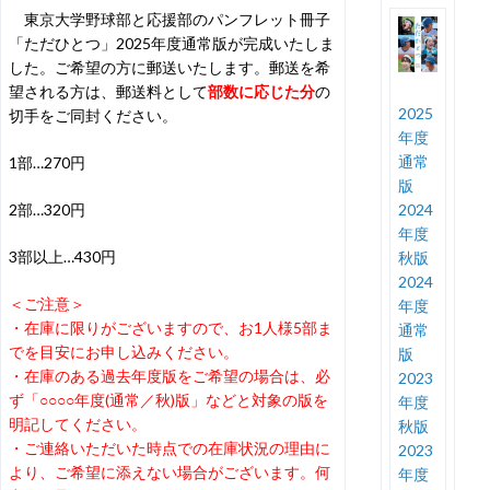
東京大学野球部と応援部のパンフレット冊子
「ただひとつ」2025年度通常版が完成いたしま
した。ご希望の方に郵送いたします。郵送を希
望される方は、郵送料として
部数に応じた分
の
2025
切手をご同封ください。
年度
通常
1部…270円
版
2部…320円
2024
年度
3部以上…430円
秋版
2024
＜ご注意＞
年度
・在庫に限りがございますので、お1人様5部ま
通常
でを目安にお申し込みください
。
版
・在庫のある過去年度版をご希望の場合は、必
2023
ず「○○○○年度(通常／秋)版」などと対象の版を
年度
明記してください。
秋版
・ご連絡いただいた時点での在庫状況の理由に
2023
より、ご希望に添えない場合がございます。何
年度