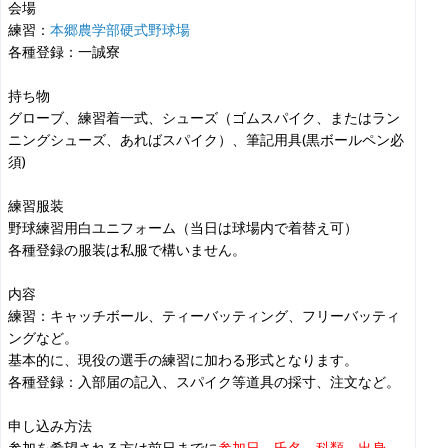
会場
練習：
本郷農学部硬式野球場
各種登録：一誠寮
持ち物
グローブ、練習着一式、シューズ（ゴムスパイク、またはラン
ニングシューズ、あればスパイク）、筆記用具(黒ボールペン必
須)
練習服装
野球練習用白ユニフォーム（当日は球場内で着替え可）
各種登録の服装は私服で構いません。
内容
練習：キャッチボール、ティーバッティング、フリーバッティ
ングなど。
基本的に、現役の選手の練習に加わる形式となります。
各種登録：入部届の記入、スパイク等道具の採寸、注文など。
申し込み方法
参加を希望される方は前日までに
参加日、氏名、科類、出身