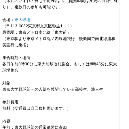
（木）のいずれの日も午前9時より（開始時間は変更の可能性有
り）。複数日の参加も可能です。
会場：
東大球場
（〒113-0032東京都文京区弥生1-1-1）
最寄駅：東京メトロ南北線「東大前」
（東京駅より東京メトロ丸ノ内線池袋行→後楽園で南北線浦和
美園行に乗換）
集合時刻・場所
各日午前8時30分に東大前駅改札集合、もしくは8時45分に東大
球場集合
対象
東京大学野球部への入部を希望している高校生、浪人生
参加費用
無料（交通費は自己負担願います。）
内容
午前：東大野球部の通常練習に参加