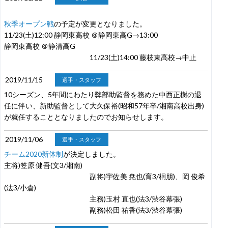
秋季オープン戦
の予定が変更となりました。
11/23(土)12:00 静岡東高校 ＠静岡東高G→
13:00
静岡東高校 ＠静清高G
11/23(土)14:00 藤枝東高校→中止
2019/11/15
選手・スタッフ
10シーズン、5年間にわたり弊部助監督を務めた中西正樹の退
任に伴い、新助監督として大久保裕(昭和57年卒/湘南高校出身)
が就任することとなりましたのでお知らせします。
2019/11/06
選手・スタッフ
チーム2020新体制
が決定しました。
主将)笠原 健吾(文3/湘南)
副将)宇佐美 尭也(育3/桐朋)、岡 俊希
(法3/小倉)
主務)玉村 直也(法3/渋谷幕張)
副務)松田 祐香(法3/渋谷幕張)