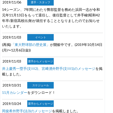
2019/11/06
選手・スタッフ
14シーズン、7年間にわたり弊部監督を務めた浜田一志が令和
元年11月13日をもって退任し、後任監督として井手峻(昭和42
年卒/新宿高校出身)が就任することとなりましたのでお知らせ
いたします。
2019/11/03
イベント
(再掲)
「東大野球部の歴史展」
が開催中です。(2019年10月14日
(月)〜12月6日(金))
2019/11/03
選手からメッセージ
井上慶秀一塁手(文III2)、宮﨑湧外野手(文III1)のメッセージ
を掲
載しました。
2019/10/31
スケジュール
11月カレンダー
をダウンロード！
2019/10/24
選手からメッセージ
岡俊希外野手(法3)のメッセージ
を掲載しました。