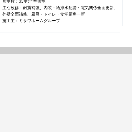
居室数：35室(全室個室)
主な改修：耐震補強、内装・給排水配管・電気関係全面更新、
外壁全面補修、風呂・トイレ・食堂厨房一新
施工主：ミサワホームグループ