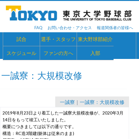
FAQ
お問い合わせ・アクセス
報道関係者の皆様へ
試合
選手・スタッフ
東大野球部紹介
スケジュール
ファンの方へ
入部
一誠寮：大規模改修
一誠寮
｜
一誠寮：大規模改修
2019年8月23日より着工した一誠寮大規模改修が、2020年3月
14日をもって竣工いたしました。
概要につきましては以下の通りです。
構造：RC造3階建(躯体は従来のまま)