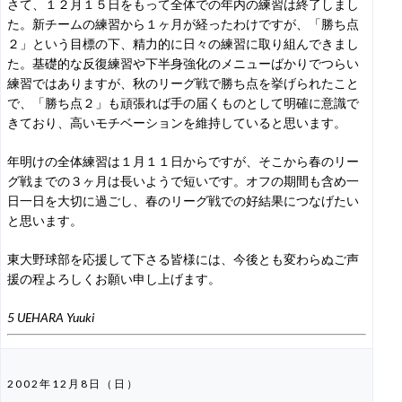
さて、１２月１５日をもって全体での年内の練習は終了しまし
た。新チームの練習から１ヶ月が経ったわけですが、「勝ち点
２」という目標の下、精力的に日々の練習に取り組んできまし
た。基礎的な反復練習や下半身強化のメニューばかりでつらい
練習ではありますが、秋のリーグ戦で勝ち点を挙げられたこと
で、「勝ち点２」も頑張れば手の届くものとして明確に意識で
きており、高いモチベーションを維持していると思います。
年明けの全体練習は１月１１日からですが、そこから春のリー
グ戦までの３ヶ月は長いようで短いです。オフの期間も含め一
日一日を大切に過ごし、春のリーグ戦での好結果につなげたい
と思います。
東大野球部を応援して下さる皆様には、今後とも変わらぬご声
援の程よろしくお願い申し上げます。
5 UEHARA Yuuki
2002年12月8日（日）