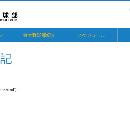
フ
東大野球部紹介
スケジュール
日記
er.html”);