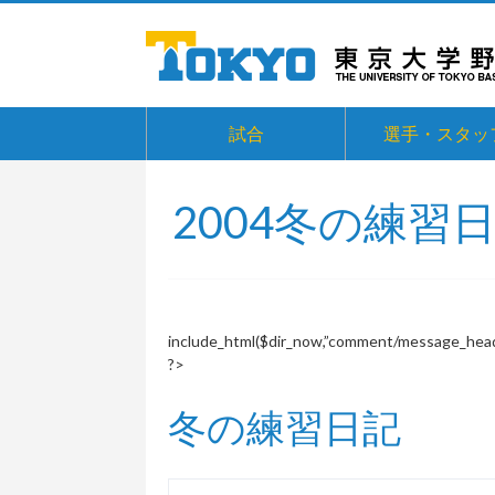
試合
選手・スタッ
2004冬の練習
include_html($dir_now,”comment/message_head
?>
冬の練習日記