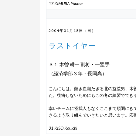
17 KIMURA Yuuma
2004年01月18日（日）
ラストイヤー
３１ 木曽 耕一 副将・一塁手
（経済学部３年・長岡高）
こんにちは。熱き血潮たぎる北の益荒男、木
た。後悔しないためにもこの冬の練習ででき
幸いチームに怪我人もなくここまで順調にき
きるよう取り組んでいきたいと思います。応
31 KISO Kouichi