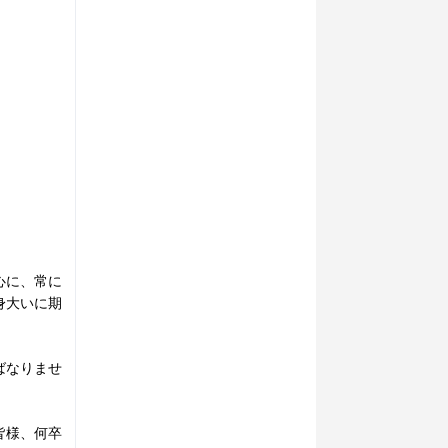
心に、常に
身大いに期
ばなりませ
皆様、何卒