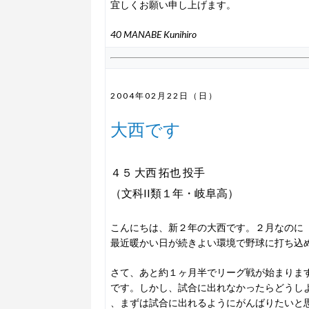
宜しくお願い申し上げます。
40 MANABE Kunihiro
2004年02月22日（日）
大西です
４５ 大西 拓也 投手
（文科II類１年・岐阜高）
こんにちは、新２年の大西です。２月なのに
最近暖かい日が続きよい環境で野球に打ち込
さて、あと約１ヶ月半でリーグ戦が始まりま
です。しかし、試合に出れなかったらどうし
、まずは試合に出れるようにがんばりたいと