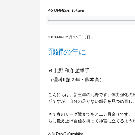
45 OHNISHI Takuya
2004年02月15日（日）
飛躍の年に
６ 北野 和彦 遊撃手
（理科II類２年・熊本高）
こんにちは。新三年の北野です。体力強化の
期ですが、自分の足りない部分を見つめ直し
さて春のリーグ戦まであと二ヵ月余りです。
らに鍛え上げ自信を持って神宮に立てるよう
6 KITANO Kazuhiko