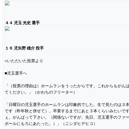
４４ 児玉 光史 選手
１６ 児矢野 雄介 投手
○いただいた投票より
■児玉選手へ
「（投票の理由は）ホームランをうったからです。これからもがん
てください。」（かわちのフリーター）
「日曜日の児玉選手のホームランは印象的でした。生で見たのは３
です（昨年秋と併せて）。卒業するまでにあと３本くらいみたいで
ぇ。がんばって下さい。（関係ないですが、先日、児玉選手のファ
ボールにもろにあたった。）」（ニシダヒデヒコ）