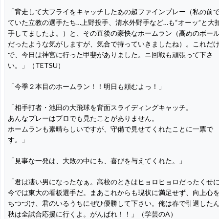
「背走して大フライをキャッチしたあの超ファインプレー（私の前
ていた立教の選手たち…上野投手、清水外野手など…も“オーッ”と大
手してましたよ。）と、その直後の豪快なホームラン（高めのボー
だったような気がしますが、気合で持っていきましたね）。これだ
で、今日は神宮に行った甲斐がありました。ニ回戦も頑張って下さ
い。」（TETSU）
「今季２本目のホームラン！！明日も頼むよっ！」
「相手打者・池田の大飛球を背面スライディングキャッチ。
あんなプレーはプロでも見たことがありません。
ホームランも素晴らしいですが、守備で見せてくれたことに一票で
す。」
「見事な一発は、大敗の中にも、喜びを与えてくれた。」
「君は凄い男になったなぁ。高校のときはヒョロヒョロだったくせ
今では東大の看板選手だ。まあこれからも現状に満足せず、向上心
ちつづけ、君のいるうちにぜひ優勝して下さい。俺は春で引退した
秋は全試合応援に行くよ。がんばれ！！」（学芸のA）