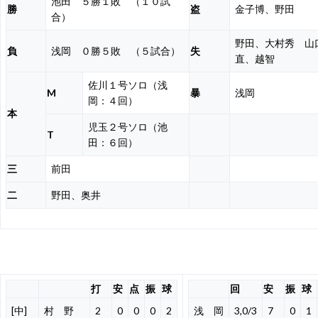
池田 ５勝１敗 （１０試
勝
盗
金子博、野田
合）
野田、大村秀
山
負
浅岡 ０勝５敗 （５試合）
失
直、越智
佐川１号ソロ（浅
M
暴
浅岡
岡：４回）
本
児玉２号ソロ（池
T
田：６回）
三
前田
二
野田、奥井
打
安
点
振
球
回
安
振
球
[中]
村 野
2
0
0
0
2
浅 岡
3,0/3
7
0
1