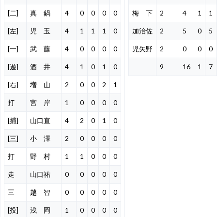
[二]
真 鍋
4
0
0
0
0
梅 下
2
4
1
1
[左]
児 玉
4
1
1
1
0
加治佐
2
5
0
5
[一]
武 藤
4
0
0
0
0
児矢野
2
0
0
0
[遊]
酒 井
4
1
0
1
0
9
16
1
7
[右]
増 山
2
0
0
2
1
打
宮 岸
1
0
0
0
0
[捕]
山口直
4
2
0
1
0
[三]
小 澤
2
0
0
0
0
打
野 村
1
1
0
0
0
走
山口祐
0
0
0
0
0
三
越 智
0
0
0
0
0
[投]
浅 岡
1
0
0
0
0