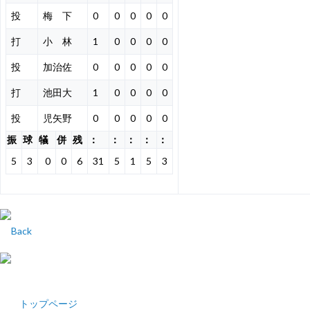
投
梅 下
0
0
0
0
0
打
小 林
1
0
0
0
0
投
加治佐
0
0
0
0
0
打
池田大
1
0
0
0
0
投
児矢野
0
0
0
0
0
振
球
犠
併
残
：
：
：
：
：
5
3
0
0
6
31
5
1
5
3
Back
トップページ