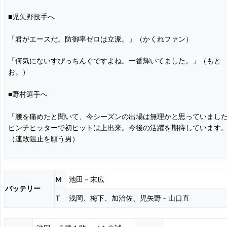
■児矢野投手へ
「君がエースだ。防御率ゼロは立派。」（かくれファン）
「何気にないすぴっちんぐですよね。一番輝いてました。」（もと
お。）
■野村選手へ
「腰を痛めたと聞いて、今シーズンの出場は無理かと思っていまし
ピンチヒッターで初ヒットは上出来。今後の活躍を期待しています
（連敗阻止を願う男）
M
池田－末広
バッテリー
T
浅岡、梅下、加治佐、児矢野－山口直