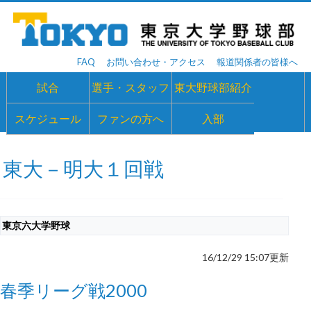
FAQ
お問い合わせ・アクセス
報道関係者の皆様へ
試合
選手・スタッフ
東大野球部紹介
スケジュール
ファンの方へ
入部
東大－明大１回戦
東京六大学野球
16/12/29 15:07
更新
春季リーグ戦2000