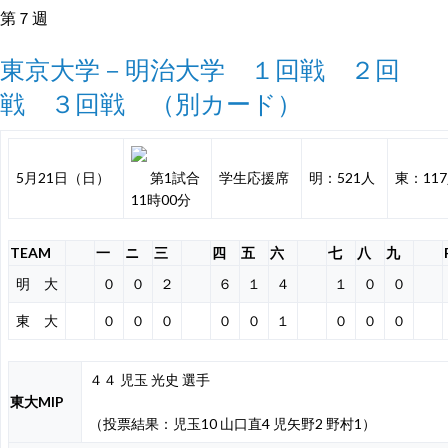
第７週
東京大学－明治大学 １回戦
２回
戦
３回戦
（別カード）
5月21日（日）
第1試合
学生応援席
明：521人
東：11
11時00分
TEAM
一
ニ
三
四
五
六
七
八
九
明 大
０
０
２
６
１
４
１
０
０
東 大
０
０
０
０
０
１
０
０
０
４４ 児玉 光史 選手
東大MIP
（投票結果：児玉10 山口直4 児矢野2 野村1）