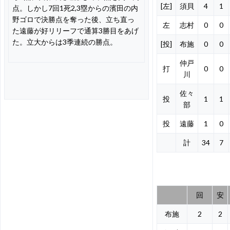
[左]
須貝
4
1
点。しかし7回1死2,3塁からの濱田の内
野ゴロで決勝点を奪った後、立ち直っ
左
志村
0
0
た遠藤が好リリーフで通算3勝目をあげ
た。立大からは3季連続の勝点。
[投]
布施
0
0
仲戸
打
0
0
川
佐々
投
1
1
部
投
遠藤
1
0
計
34
7
回
安
布施
2
2