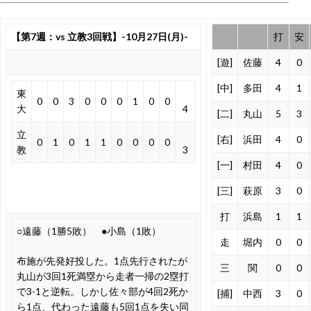
【第7週：vs 立教3回戦】-10月27日(月)-
打
安
[遊]
佐藤
4
0
[中]
多田
4
1
東
0
0
3
0
0
0
1
0
0
大
4
[二]
丸山
5
3
立
[右]
浜田
4
0
0
1
0
1
1
0
0
0
0
教
3
[一]
村田
4
0
[三]
萩原
3
0
打
浜島
1
1
○遠藤（1勝5敗） ●小島（1敗）
走
堀内
0
0
布施が先発好投した。1点先行されたが
三
関
0
0
丸山が3回1死満塁から走者一掃の2塁打
で3-1と逆転。しかし佐々部が4回2死か
[捕]
中西
3
0
ら1点、代わった遠藤も5回1点を失い同