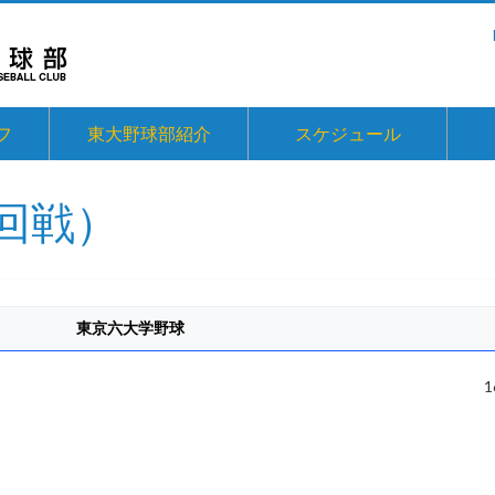
フ
東大野球部紹介
スケジュール
回戦）
東京六大学野球
1