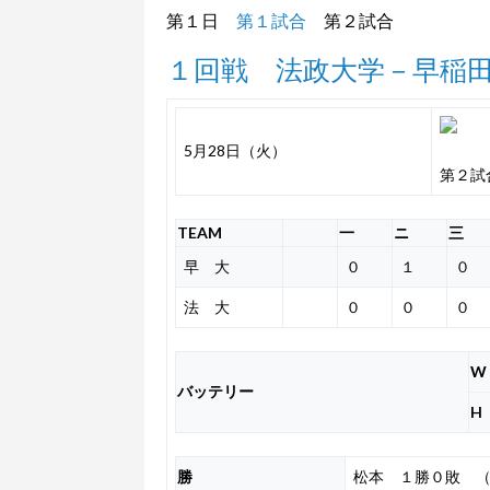
第１日
第１試合
第２試合
１回戦 法政大学－早稲
5月28日（火）
第２試合
TEAM
一
ニ
三
早 大
０
１
０
法 大
０
０
０
W
バッテリー
H
勝
松本 １勝０敗 