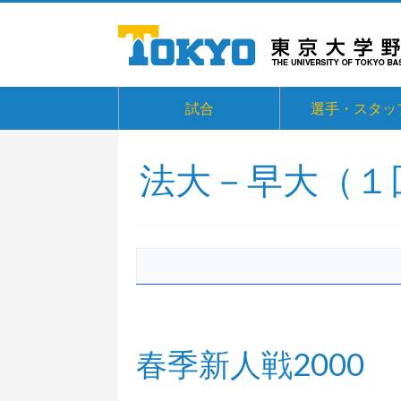
試合
選手・スタッ
法大－早大（１
春季新人戦2000