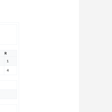
R
１
４