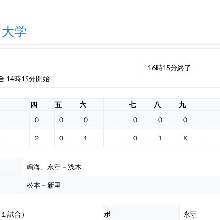
田大学
16時15分終了
 14時19分開始
四
五
六
七
八
九
０
０
０
０
０
０
２
０
１
０
１
Ｘ
鳴海、永守－浅木
松本－新里
（１試合）
ボ
永守