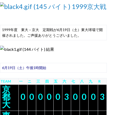
1999京大戦
1999年度 東大－京大 定期戦が6月19日（土）東大球場で開
催されました。ご声援ありがとうございました。
結果
6月19日（土）午後1時開始
TEAM
一
ニ
三
四
五
六
七
八
九
R
京
都
0
0
0
0
0
3
0
0
0
3
大