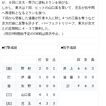
が、６回に京大・帯刀に逆転３ランを浴びる。
しかし、東大は７回、ヒットの山口直を置いて、児玉が右中間
へ再逆転となる２ランを放つ。
７回から登板した遠藤が打者９人に対し４つの三振を奪うなど
京大打線に反撃を許さず、パーフェクトリリーフ。東大が京大
との定期戦に４－３で勝利した。
（同日9時開始予定のOB戦は雨天中止。）
■打撃成績
■投手成績
打
安
点
回
安
責
[遊]
野 村
2
0
1
井 上
6
6
3
打
伊 藤
1
0
0
遠 藤
3
0
0
遊
矢 野
0
0
0
計
9
6
3
[三]
山口直
4
1
0
[左]
児 玉
4
3
3