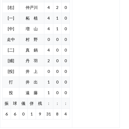
[右]
仲戸川
4
2
0
[一]
柘 植
4
1
0
[中]
増 山
4
1
0
走中
村 野
0
0
0
[二]
真 鍋
4
0
0
[捕]
丹 羽
2
0
0
[投]
井 上
0
0
0
打
井 出
1
0
0
投
遠 藤
1
0
0
振
球
儀
併
残
：
：
：
6
6
0
1
9
31
8
4