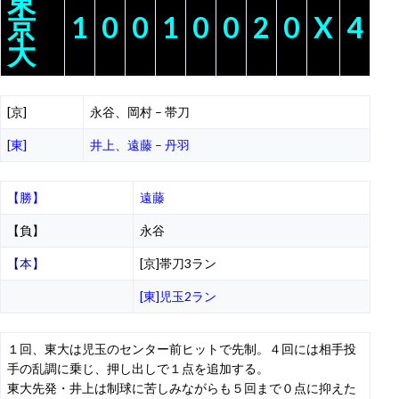
東
京
1
0
0
1
0
0
2
0
X
4
大
[京]
永谷、岡村 – 帯刀
[東]
井上、遠藤 – 丹羽
【勝】
遠藤
【負】
永谷
【本】
[京]帯刀3ラン
[東]児玉2ラン
１回、東大は児玉のセンター前ヒットで先制。４回には相手投
手の乱調に乗じ、押し出しで１点を追加する。
東大先発・井上は制球に苦しみながらも５回まで０点に抑えた