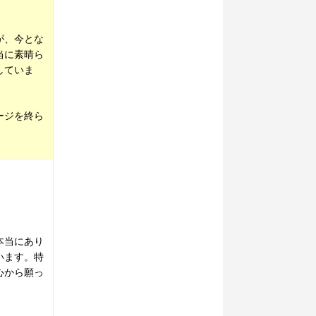
。
が、今とな
当に素晴ら
していま
ージを終ら
本当にあり
います。特
心から願っ