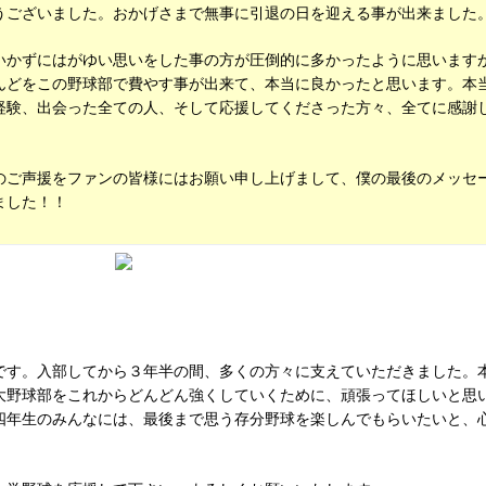
うございました。おかげさまで無事に引退の日を迎える事が出来ました
いかずにはがゆい思いをした事の方が圧倒的に多かったように思います
んどをこの野球部で費やす事が出来て、本当に良かったと思います。本
経験、出会った全ての人、そして応援してくださった方々、全てに感謝
のご声援をファンの皆様にはお願い申し上げまして、僕の最後のメッセ
ました！！
です。入部してから３年半の間、多くの方々に支えていただきました。
大野球部をこれからどんどん強くしていくために、頑張ってほしいと思
四年生のみんなには、最後まで思う存分野球を楽しんでもらいたいと、