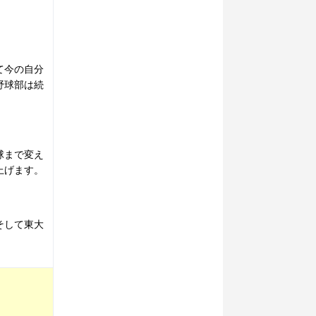
て今の自分
野球部は続
球まで変え
上げます。
そして東大