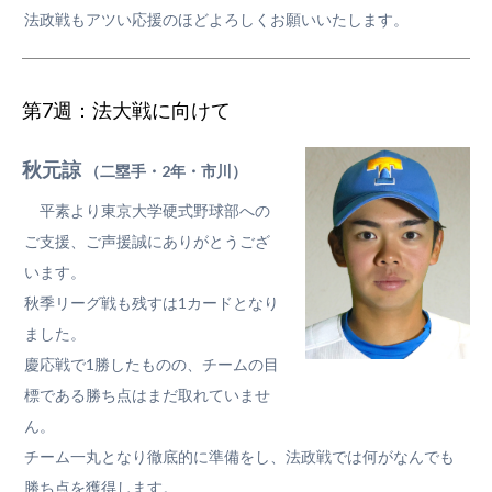
法政戦もアツい応援のほどよろしくお願いいたします。
第7週：法大戦に向けて
秋元諒
（二塁手・2年・市川）
平素より東京大学硬式野球部への
ご支援、ご声援誠にありがとうござ
います。
秋季リーグ戦も残すは1カードとなり
ました。
慶応戦で1勝したものの、チームの目
標である勝ち点はまだ取れていませ
ん。
チーム一丸となり徹底的に準備をし、法政戦では何がなんでも
勝ち点を獲得します。