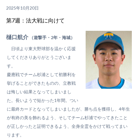
2025年10月20日
第7週：法大戦に向けて
樋口航介
（遊撃手・2年・海城）
日頃より東大野球部を温かく応援
してくださりありがとうございま
す。
慶應戦でチーム杉浦として初勝利を
挙げることができたものの、立教戦
は悔しい結果となってしまいまし
た。長いようで短かった1年間。つい
に最終カードとなってしまいましたが、勝ち点を獲得し、4年生
が有終の美を飾れるよう、そしてチーム杉浦でやってきたこと
が正しかったと証明できるよう、全身全霊をかけて戦ってまい
ります。