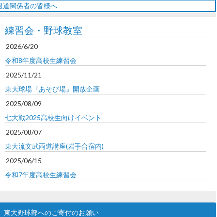
報道関係者の皆様へ
練習会・野球教室
2026/6/20
令和8年度高校生練習会
2025/11/21
東大球場『あそび場』開放企画
2025/08/09
七大戦2025高校生向けイベント
2025/08/07
東大流文武両道講座(岩手合宿内)
2025/06/15
令和7年度高校生練習会
東大野球部へのご寄付のお願い