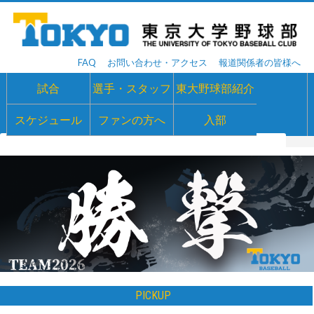
FAQ
お問い合わせ・アクセス
報道関係者の皆様へ
試合
選手・スタッフ
東大野球部紹介
スケジュール
ファンの方へ
入部
堀部 康平
- 2026主将・内野手
PICKUP