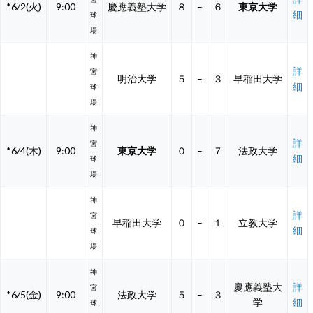
*6/2(火)
9:00
慶應義塾大学
８
–
６
東京大学
細
球
場
神
詳
宮
明治大学
５
–
３
早稲田大学
細
球
場
神
詳
宮
*6/4(木)
9:00
東京大学
０
–
７
法政大学
細
球
場
神
詳
宮
早稲田大学
０
–
１
立教大学
細
球
場
神
慶應義塾大
詳
宮
*6/5(金)
9:00
法政大学
５
–
３
学
細
球