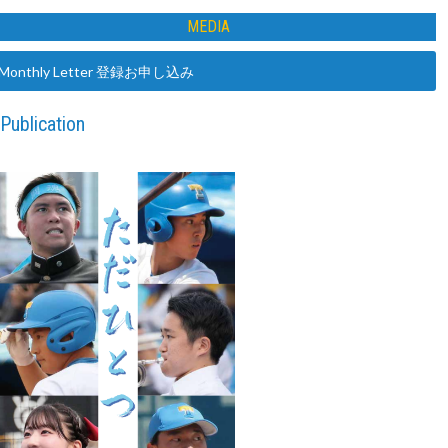
MEDIA
Monthly Letter 登録お申し込み
Publication