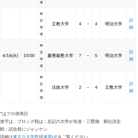
場
神
詳
宮
立教大学
４
–
４
明治大学
細
球
場
神
詳
宮
6/16(火)
10:00
慶應義塾大学
７
–
５
明治大学
細
球
場
神
詳
宮
法政大学
２
–
４
立教大学
細
球
場
*はプロ併用日
攻守は、ブロック戦は：左記の大学が先攻・三塁側、順位決定
戦：試合前にジャンケン
詳細は
東京六大学野球連盟HP
をご覧ください