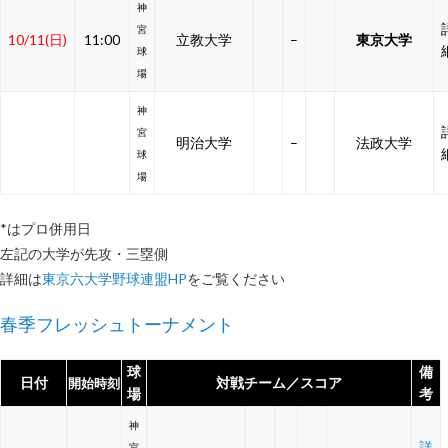
神
宮
10/11(日)
11:00
立教大学
–
東京大学
球
場
神
宮
明治大学
–
法政大学
球
場
*はプロ併用日
左記の大学が先攻・三塁側
詳細は
東京六大学野球連盟HP
をご覧ください
春季フレッシュトーナメント
球
備
日付
対戦チーム／スコア
開始時刻
場
考
神
詳
宮