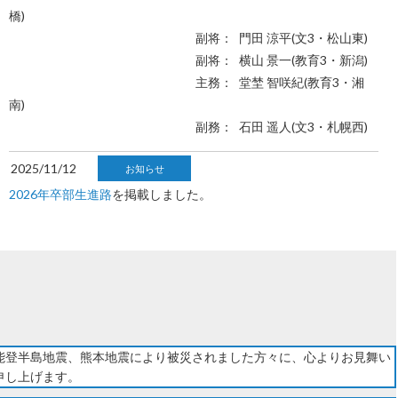
橋)
副将： 門田 涼平(文3・松山東)
副将： 横山 景一(教育3・新潟)
主務： 堂埜 智咲紀(教育3・湘
南)
副務： 石田 遥人(文3・札幌西)
2025/11/12
お知らせ
2026年卒部生進路
を掲載しました。
能登半島地震、熊本地震により被災されました方々に、心よりお見舞い
申し上げます。