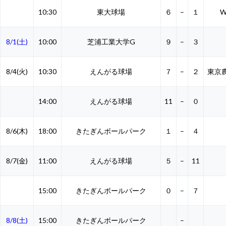
10:30
東大球場
６
–
１
W
8/1(土)
10:00
芝浦工業大学G
９
–
３
8/4(火)
10:30
えんがる球場
７
–
２
東京
14:00
えんがる球場
11
–
０
8/6(木)
18:00
きたぎんボールパーク
１
–
４
8/7(金)
11:00
えんがる球場
５
–
11
15:00
きたぎんボールパーク
０
–
７
8/8(土)
15:00
きたぎんボールパーク
–