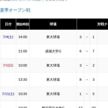
夏季オープン戦
日付
球場
対戦チ
開始時刻
7/4(土)
14:00
東大球場
３
–
１
11:00
成城大学G
６
–
７
7/5(日)
10:00
東大球場
３
–
２
13:30
東大球場
８
–
３
7/11(土)
10:30
東大球場
１
–
５
10:30
横浜国立大学G
12
–
20