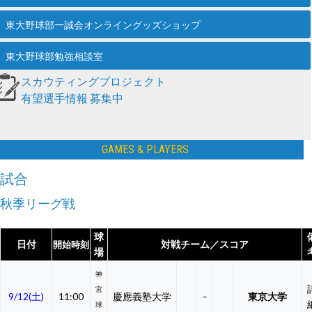
東大野球部一誠会オンライングッズショップ
東大野球部勉強相談室
スカウティングプロジェクト
有望選手情報 募集中
GAMES & PLAYERS
試合
秋季リーグ戦
球
日付
対戦チーム／スコア
開始時刻
場
神
宮
9/12(土)
11:00
慶應義塾大学
–
東京大学
球