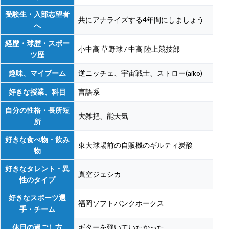
受験生・入部志望者
共にアナライズする4年間にしましょう
へ
経歴・球歴・スポー
小中高 草野球 / 中高 陸上競技部
ツ歴
趣味、マイブーム
逆ニッチェ、宇宙戦士、ストロー(aiko)
好きな授業、科目
言語系
自分の性格・長所短
大雑把、能天気
所
好きな食べ物・飲み
東大球場前の自販機のギルティ炭酸
物
好きなタレント・異
真空ジェシカ
性のタイプ
好きなスポーツ選
福岡ソフトバンクホークス
手・チーム
休日の過ごし方
ギターを弾いていたかった