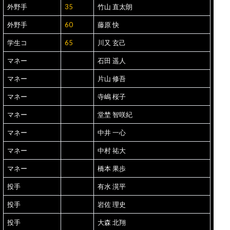
外野手
35
竹山 直太朗
外野手
60
藤原 快
学生コ
65
川又 玄己
マネー
石田 遥人
マネー
片山 修吾
マネー
寺嶋 桜子
マネー
堂埜 智咲紀
マネー
中井 一心
マネー
中村 祐大
マネー
橋本 果歩
投手
有水 滉平
投手
岩佐 理史
投手
大森 北翔