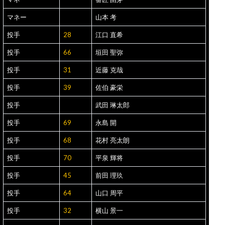
マネー
山本 考
投手
28
江口 直希
投手
66
垣田 聖弥
投手
31
近藤 克哉
投手
39
佐伯 豪栄
投手
武田 琳太郎
投手
69
永島 開
投手
68
花村 亮太朗
投手
70
平泉 輝将
投手
45
前田 理玖
投手
64
山口 周平
投手
32
横山 景一