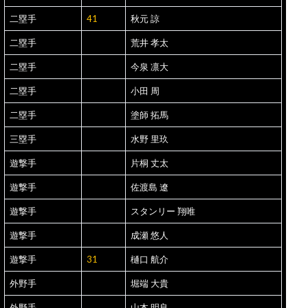
二塁手
41
秋元 諒
二塁手
荒井 孝太
二塁手
今泉 凛大
二塁手
小田 周
二塁手
塗師 拓馬
三塁手
水野 里玖
遊撃手
片桐 丈太
遊撃手
佐渡島 遼
遊撃手
スタンリー 翔唯
遊撃手
成瀬 悠人
遊撃手
31
樋口 航介
外野手
堀端 大貴
外野手
山本 明良