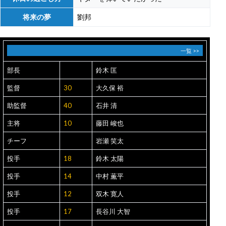
将来の夢
劉邦
一覧 >>
部長
鈴木 匡
監督
30
大久保 裕
助監督
40
石井 清
主将
10
藤田 峻也
チーフ
岩瀬 笑太
投手
18
鈴木 太陽
投手
14
中村 薫平
投手
12
双木 寛人
投手
17
長谷川 大智