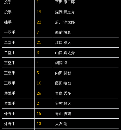
投手
11
平田 康二郎
投手
19
森岡 舜之介
捕手
22
府川 涼太郎
一塁手
7
西前 颯真
二塁手
21
江口 雅人
二塁手
3
山口 真之介
三塁手
4
網岡 凜
三塁手
5
内田 開智
三塁手
10
藤田 峻也
遊撃手
26
青島 秀多
遊撃手
2
谷村 雄太
外野手
15
青山 勝繁
外野手
13
大友 剛