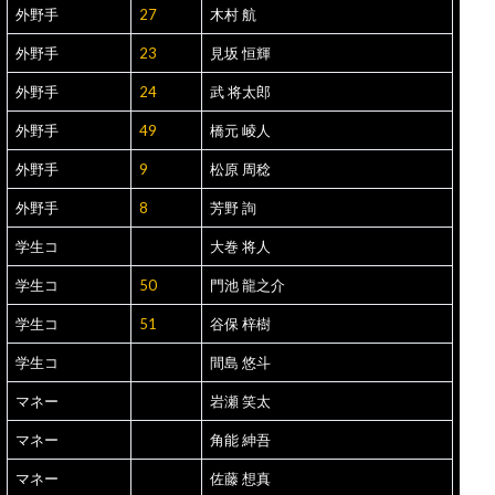
外野手
27
木村 航
外野手
23
見坂 恒輝
外野手
24
武 将太郎
外野手
49
橋元 崚人
外野手
9
松原 周稔
外野手
8
芳野 詢
学生コ
大巻 将人
学生コ
50
門池 龍之介
学生コ
51
谷保 梓樹
学生コ
間島 悠斗
マネー
岩瀬 笑太
マネー
角能 紳吾
マネー
佐藤 想真