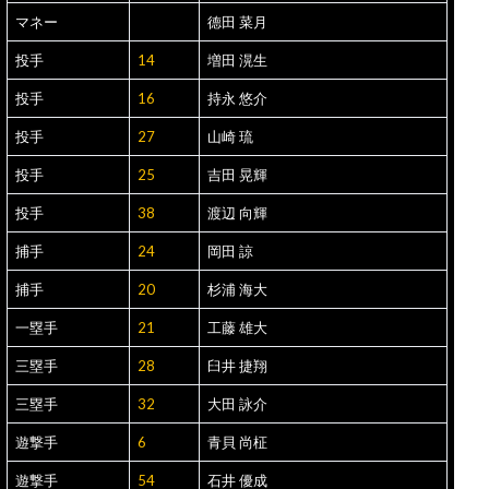
マネー
德田 菜月
投手
14
増田 滉生
投手
16
持永 悠介
投手
27
山崎 琉
投手
25
吉田 晃輝
投手
38
渡辺 向輝
捕手
24
岡田 諒
捕手
20
杉浦 海大
一塁手
21
工藤 雄大
三塁手
28
臼井 捷翔
三塁手
32
大田 詠介
遊撃手
6
青貝 尚柾
遊撃手
54
石井 優成