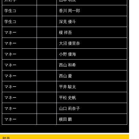
学生コ
香川 周一郎
学生コ
深見 優斗
マネー
榎 祥吾
マネー
大沼 優里奈
マネー
小野 優海
マネー
西山 和希
マネー
西山 慶
マネー
平井 駿太
マネー
平松 史帆
マネー
山口 莉奈子
マネー
横田 麟
部員