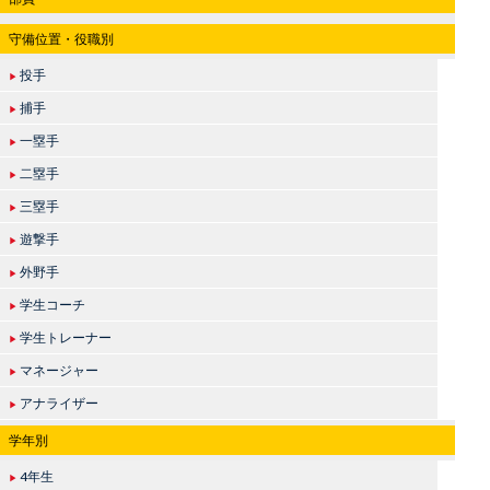
守備位置・役職別
投手
▶
捕手
▶
一塁手
▶
二塁手
▶
三塁手
▶
遊撃手
▶
外野手
▶
学生コーチ
▶
学生トレーナー
▶
マネージャー
▶
アナライザー
▶
学年別
4年生
▶