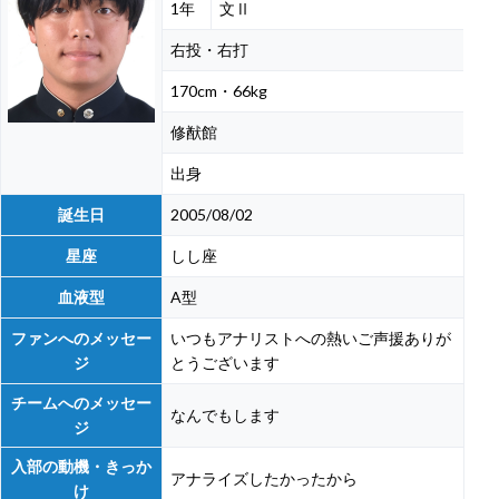
1年
文Ⅱ
右投・右打
170cm・66kg
修猷館
出身
誕生日
2005/08/02
星座
しし座
血液型
A型
ファンへのメッセー
いつもアナリストへの熱いご声援ありが
ジ
とうございます
チームへのメッセー
なんでもします
ジ
入部の動機・きっか
アナライズしたかったから
け