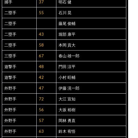
捕手
37
明石 健
二塁手
55
石川 晃
二塁手
藤尾 俊輔
二塁手
43
堀部 康平
二塁手
58
本岡 貢大
三塁手
67
春山 雄一郎
遊撃手
48
門田 涼平
遊撃手
42
小村 旺輔
外野手
47
伊藤 滉一郎
外野手
72
大江 宣知
外野手
56
大坂 裕樹
外野手
57
岡林 勇直
外野手
63
鈴木 宥悟