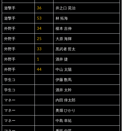
遊撃手
36
井之口 晃治
遊撃手
53
林 拓海
外野手
34
榎本 吉伸
外野手
25
大原 海輝
外野手
33
黒武者 哲太
外野手
1
酒井 捷
外野手
44
中山 太陽
学生コ
伊藤 数馬
学生コ
酒井 太幹
マネー
内田 倖太郎
マネー
奥畑 ひかり
マネー
中島 幸祐
マネー
番匠 由芽