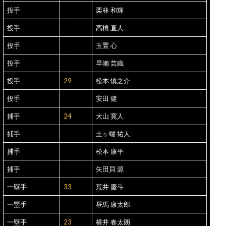
投手
栗林 和輝
投手
高橋 直人
投手
玉置 心
投手
早瀨 芸織
投手
29
松本 慎之介
投手
安田 健
捕手
24
大山 寛人
捕手
土ヶ端 祐人
捕手
松本 康平
捕手
矢田貝 源
一塁手
33
荒井 慶斗
一塁手
昼馬 康太郎
一塁手
23
横井 春太朗