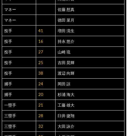
マネー
佐藤 想真
マネー
德田 菜月
投手
41
増田 滉生
投手
16
持永 悠介
投手
27
山崎 琉
投手
25
吉田 晃輝
投手
38
渡辺 向輝
捕手
24
岡田 諒
捕手
20
杉浦 海大
一塁手
21
工藤 雄大
三塁手
28
臼井 捷翔
三塁手
32
大田 詠介