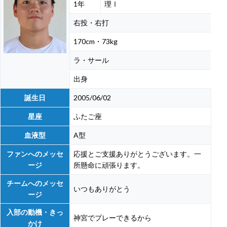
1年
理Ⅰ
右投・右打
170cm・73kg
ラ・サール
出身
誕生日
2005/06/02
星座
ふたご座
血液型
A型
ファンへのメッセ
応援とご支援ありがとうございます。一
ージ
所懸命に頑張ります。
チームへのメッセ
いつもありがとう
ージ
入部の動機・きっ
神宮でプレーできるから
かけ