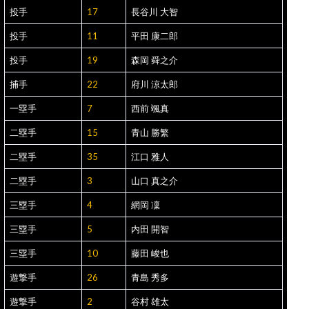
投手
17
長谷川 大智
投手
11
平田 康二郎
投手
19
森岡 舜之介
捕手
22
府川 涼太郎
一塁手
7
西前 颯真
二塁手
15
青山 勝繁
二塁手
35
江口 雅人
二塁手
3
山口 真之介
三塁手
4
網岡 凜
三塁手
5
内田 開智
三塁手
10
藤田 峻也
遊撃手
26
青島 秀多
遊撃手
2
谷村 雄太