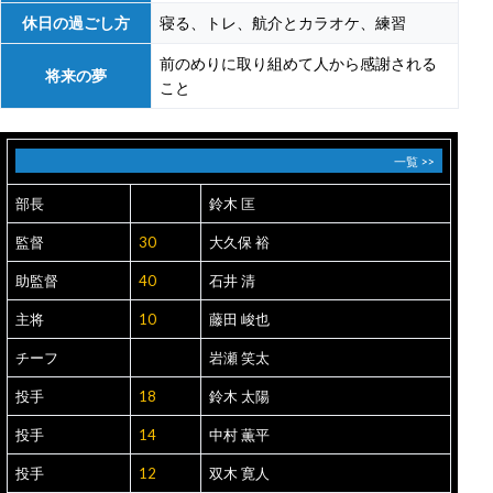
休日の過ごし方
寝る、トレ、航介とカラオケ、練習
前のめりに取り組めて人から感謝される
将来の夢
こと
一覧 >>
部長
鈴木 匡
監督
30
大久保 裕
助監督
40
石井 清
主将
10
藤田 峻也
チーフ
岩瀬 笑太
投手
18
鈴木 太陽
投手
14
中村 薫平
投手
12
双木 寛人