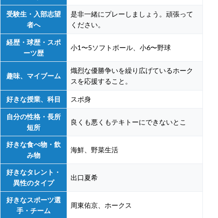
受験生・入部志望
是非一緒にプレーしましょう。頑張って
者へ
ください。
経歴・球歴・スポ
小1〜5ソフトボール、小6〜野球
ーツ歴
熾烈な優勝争いを繰り広げているホーク
趣味、マイブーム
スを応援すること。
好きな授業、科目
スポ身
自分の性格・長所
良くも悪くもテキトーにできないとこ
短所
好きな食べ物・飲
海鮮、野菜生活
み物
好きなタレント・
出口夏希
異性のタイプ
好きなスポーツ選
周東佑京、ホークス
手・チーム