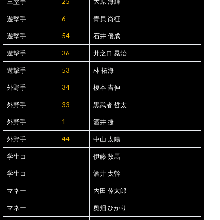
三塁手
25
大原 海輝
遊撃手
6
青貝 尚柾
遊撃手
54
石井 優成
遊撃手
36
井之口 晃治
遊撃手
53
林 拓海
外野手
34
榎本 吉伸
外野手
33
黒武者 哲太
外野手
1
酒井 捷
外野手
44
中山 太陽
学生コ
伊藤 数馬
学生コ
酒井 太幹
マネー
内田 倖太郞
マネー
奥畑 ひかり