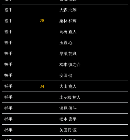
投手
大森 北翔
投手
28
栗林 和輝
投手
高橋 直人
投手
玉置 心
投手
早瀨 芸織
投手
松本 慎之介
投手
安田 健
捕手
34
大山 寛人
捕手
土ヶ端 祐人
捕手
深見 優斗
捕手
松本 康平
捕手
矢田貝 源