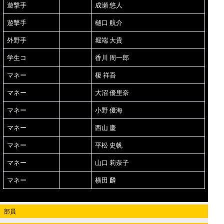
遊撃手
成瀬 悠人
遊撃手
樋口 航介
外野手
堀端 大貴
学生コ
香川 周一郎
マネー
榎 祥吾
マネー
大沼 優里奈
マネー
小野 優海
マネー
西山 慶
マネー
平松 史帆
マネー
山口 莉奈子
マネー
横田 麟
部員