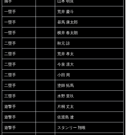
捕手
山本 明良
一塁手
荒井 慶斗
一塁手
昼馬 康太郎
一塁手
横井 春太朗
二塁手
秋元 諒
二塁手
荒井 孝太
二塁手
今泉 凛大
二塁手
小田 周
二塁手
塗師 拓馬
三塁手
水野 里玖
遊撃手
片桐 丈太
遊撃手
佐渡島 遼
遊撃手
スタンリー 翔唯