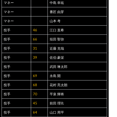
マネー
中島 幸祐
マネー
番匠 由芽
マネー
山本 考
投手
46
江口 直希
投手
66
垣田 聖弥
投手
31
近藤 克哉
投手
39
佐伯 豪栄
投手
武田 琳太郎
投手
69
永島 開
投手
68
花村 亮太朗
投手
70
平泉 輝将
投手
45
前田 理玖
投手
64
山口 周平