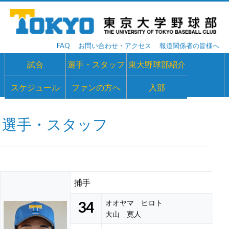
FAQ
お問い合わせ・アクセス
報道関係者の皆様へ
試合
選手・スタッフ
東大野球部紹介
スケジュール
ファンの方へ
入部
選手・スタッフ
捕手
34
オオヤマ ヒロト
大山 寛人