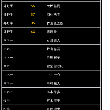
外野手
56
大坂 裕樹
外野手
57
岡林 勇直
外野手
35
竹山 直太朗
外野手
60
藤原 快
マネー
石田 遥人
マネー
片山 修吾
マネー
寺嶋 桜子
マネー
堂埜 智咲紀
マネー
中井 一心
マネー
中村 祐大
マネー
橋本 果歩
投手
有水 滉平
投手
岩佐 理史