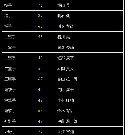
投手
71
横山 景一
捕手
37
明石 健
捕手
65
川又 玄己
二塁手
55
石川 晃
二塁手
藤尾 俊輔
二塁手
43
堀部 康平
二塁手
58
本岡 貢大
三塁手
67
春山 雄一郎
遊撃手
48
門田 涼平
遊撃手
42
小村 旺輔
遊撃手
63
鈴木 宥悟
外野手
47
伊藤 滉一郎
外野手
72
大江 宣知