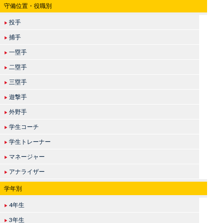
守備位置・役職別
投手
▶
捕手
▶
一塁手
▶
二塁手
▶
三塁手
▶
遊撃手
▶
外野手
▶
学生コーチ
▶
学生トレーナー
▶
マネージャー
▶
アナライザー
▶
学年別
4年生
▶
3年生
▶