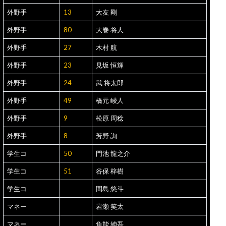
外野手
13
大友 剛
外野手
80
大巻 将人
外野手
27
木村 航
外野手
23
見坂 恒輝
外野手
24
武 将太郎
外野手
49
橋元 崚人
外野手
9
松原 周稔
外野手
8
芳野 詢
学生コ
50
門池 龍之介
学生コ
51
谷保 梓樹
学生コ
間島 悠斗
マネー
岩瀬 笑太
マネー
角能 紳吾