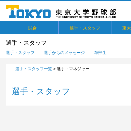
試合
選手・スタッフ
東大
東京六大学野球リーグ戦
東京六大学野球新人戦
東京六大学野球社会人対抗戦
東京六大学トーナメント・六大学選
京都大学定期戦
国立七大学戦（旧七帝戦）
東京都国公立大学戦
オープン戦
その他交流戦等
選手・スタッフ
選手からメッセージ
卒部生
概要・
戦績・
練習
ユニフ
東大球
一誠寮
東京大
関連リ
選手・スタッフ
抜
選手・スタッフ
選手からのメッセージ
卒部生
選手・スタッフ一覧
> 選手・マネジャー
選手・スタッフ