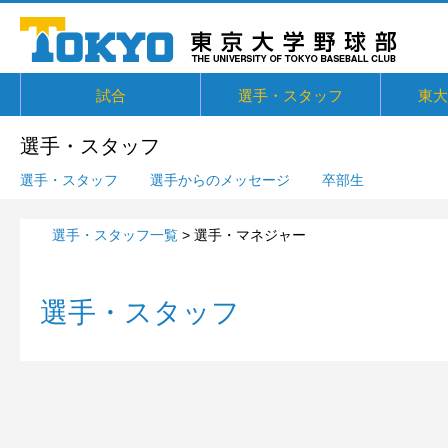
試合
選手・スタッフ
東大
東京六大学野球リーグ戦
東京六大学野球新人戦
東京六大学野球社会人対抗戦
東京六大学トーナメント・六大学選
京都大学定期戦
国立七大学戦（旧七帝戦）
東京都国公立大学戦
オープン戦
その他交流戦等
選手・スタッフ
選手からメッセージ
卒部生
概要・
戦績・
練習
ユニフ
東大球
一誠寮
東京大
関連リ
選手・スタッフ
抜
選手・スタッフ
選手からのメッセージ
卒部生
選手・スタッフ一覧
> 選手・マネジャー
選手・スタッフ