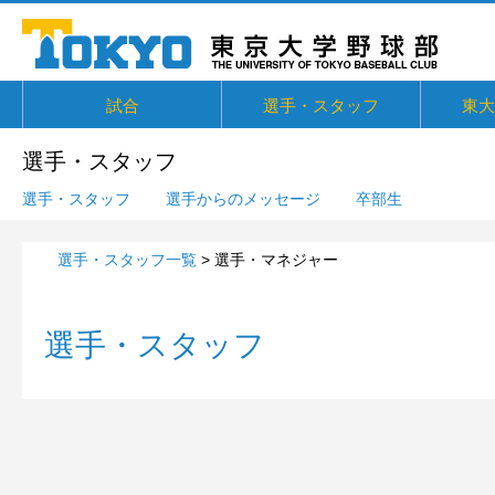
試合
選手・スタッフ
東大
東京六大学野球リーグ戦
東京六大学野球新人戦
東京六大学野球社会人対抗戦
東京六大学トーナメント・六大学選
京都大学定期戦
国立七大学戦（旧七帝戦）
東京都国公立大学戦
オープン戦
その他交流戦等
選手・スタッフ
選手からメッセージ
卒部生
概要・
戦績・
練習
ユニフ
東大球
一誠寮
東京大
関連リ
選手・スタッフ
抜
選手・スタッフ
選手からのメッセージ
卒部生
選手・スタッフ一覧
> 選手・マネジャー
選手・スタッフ