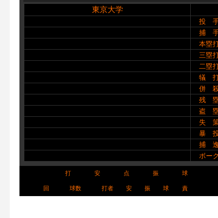
東京大学
投 
捕 
本塁
三塁
二塁
犠 
併 
残 
盗 
失 
暴 
捕 
ボー
打
安
点
振
球
回
球数
打者
安
振
球
責