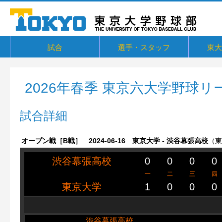
試合
選手・スタッフ
東大
東京六大学野球リーグ戦
東京六大学野球新人戦
東京六大学野球社会人対抗戦
東京六大学トーナメント・六大学選
京都大学定期戦
国立七大学戦（旧七帝戦）
東京都国公立大学戦
オープン戦
その他交流戦等
選手・スタッフ
選手からメッセージ
卒部生
概要・
戦績・
練習
ユニフ
東大球
一誠寮
東京大
関連リ
抜
2026年春季 東京六大学野球リ
試合詳細
オープン戦［B戦］ 2024-06-16 東京大学 - 渋谷幕張高校
（東
渋谷幕張高校
0
0
0
0
一
二
三
四
東京大学
1
0
0
0
渋谷幕張高校