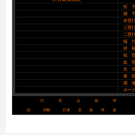
投 
捕 
本塁
三塁
二塁
犠 
併 
残 
盗 
失 
暴 
捕 
ボー
打
安
点
振
球
回
球数
打者
安
振
球
責