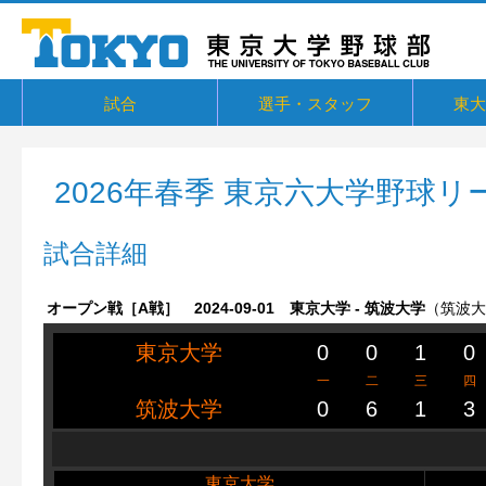
試合
選手・スタッフ
東大
東京六大学野球リーグ戦
東京六大学野球新人戦
東京六大学野球社会人対抗戦
東京六大学トーナメント・六大学選
京都大学定期戦
国立七大学戦（旧七帝戦）
東京都国公立大学戦
オープン戦
その他交流戦等
選手・スタッフ
選手からメッセージ
卒部生
概要・
戦績・
練習
ユニフ
東大球
一誠寮
東京大
関連リ
抜
2026年春季 東京六大学野球リ
試合詳細
オープン戦［A戦］ 2024-09-01 東京大学 - 筑波大学
（筑波大
東京大学
0
0
1
0
一
二
三
四
筑波大学
0
6
1
3
東京大学