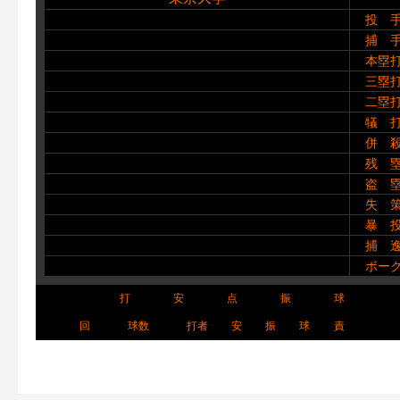
投 
捕 
本塁
三塁
二塁
犠 
併 
残 
盗 
失 
暴 
捕 
ボー
打
安
点
振
球
回
球数
打者
安
振
球
責