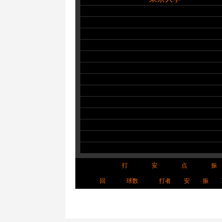
打
安
点
振
回
球数
打者
安
振