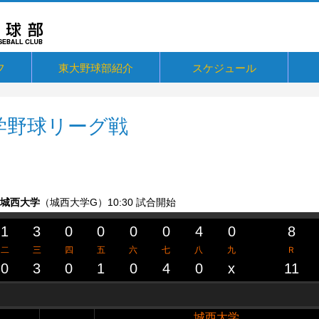
フ
東大野球部紹介
スケジュール
ジ
概要・歴史
戦績・記録
練習
ユニフォーム
東大球場
一誠寮
東京大学応援歌「ただひとつ」
関連リンク
東京
メルマ
Fac
Twitt
Inst
You
支援
10
ブロ
東大
東大
大学野球リーグ戦
- 城西大学
（城西大学G）
10:30 試合開始
1
3
0
0
0
0
4
0
8
二
三
四
五
六
七
八
九
Ｒ
0
3
0
1
0
4
0
x
11
城西大学