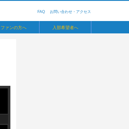
FAQ
お問い合わせ・アクセス
ファンの方へ
入部希望者へ
六大学野球観戦ガイド
ガ・Monthly Letter
ebook
er
agram
Tube
基金
0周年連載企画
グ
の学生へ
野球部を目指す高校生へ