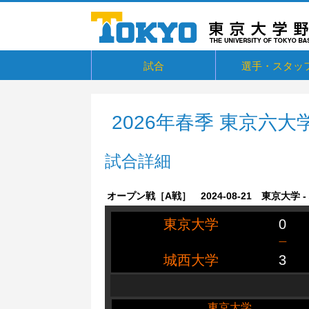
試合
選手・スタッ
東京六大学野球リーグ戦
東京六大学野球新人戦
東京六大学野球社会人対抗戦
東京六大学トーナメント・六大学選
京都大学定期戦
国立七大学戦（旧七帝戦）
東京都国公立大学戦
オープン戦
その他交流戦等
選手・スタッフ
選手からメッセー
卒部生
抜
2026年春季 東京六
試合詳細
オープン戦［A戦］ 2024-08-21 東京大学 
東京大学
0
一
城西大学
3
東京大学