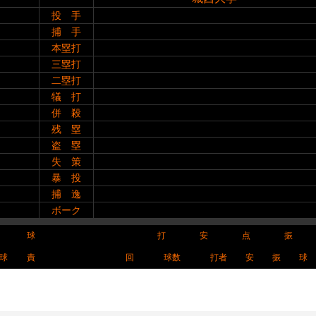
投 手
捕 手
本塁打
三塁打
二塁打
犠 打
併 殺
残 塁
盗 塁
失 策
暴 投
捕 逸
ボーク
球
打
安
点
振
球
責
回
球数
打者
安
振
球