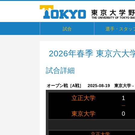
試合
選手・スタッ
東京六大学野球リーグ戦
東京六大学野球新人戦
東京六大学野球社会人対抗戦
東京六大学トーナメント・六大学選
京都大学定期戦
国立七大学戦（旧七帝戦）
東京都国公立大学戦
オープン戦
その他交流戦等
選手・スタッフ
選手からメッセー
卒部生
抜
2026年春季 東京六
試合詳細
オープン戦［A戦］ 2025-08-19 東京大学 
立正大学
1
一
東京大学
0
立正大学