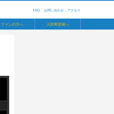
FAQ
お問い合わせ・アクセス
ファンの方へ
入部希望者へ
六大学野球観戦ガイド
ガ・Monthly Letter
ebook
er
agram
Tube
基金
0周年連載企画
グ
の学生へ
野球部を目指す高校生へ