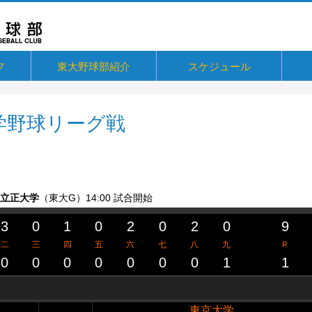
フ
東大野球部紹介
スケジュール
ジ
概要・歴史
戦績・記録
練習
ユニフォーム
東大球場
一誠寮
東京大学応援歌「ただひとつ」
関連リンク
東京
メルマ
Fac
Twitt
Inst
You
支援
10
ブロ
東大
東大
大学野球リーグ戦
- 立正大学
（東大G）
14:00 試合開始
3
0
1
0
2
0
2
0
9
二
三
四
五
六
七
八
九
Ｒ
0
0
0
0
0
0
0
1
1
東京大学