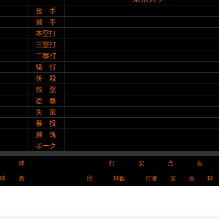
投 手
捕 手
本塁打
三塁打
二塁打
犠 打
併 殺
残 塁
盗 塁
失 策
暴 投
捕 逸
ボーク
球
打
安
点
振
球
責
回
球数
打者
安
振
球