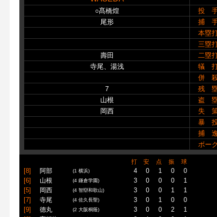
○髙橋煌
投 
尾形
捕 
本塁
三塁
壽田
二塁
寺尾、湯浅
犠 
併 
7
残 
山根
盗 
岡西
失 
暴 
捕 
ボー
打
安
点
振
球
[8]
阿部
4
0
1
0
0
(1 横浜)
[6]
山根
3
0
0
0
1
(4 鎌倉学園)
[5]
岡西
3
0
0
1
1
(4 智辯和歌山)
[7]
寺尾
3
0
1
0
0
(4 佐久長聖)
[9]
德丸
3
0
0
2
1
(2 大阪桐蔭)