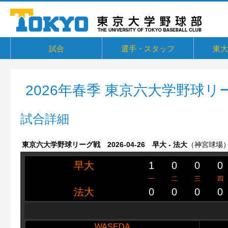
試合
選手・スタッフ
東大
東京六大学野球リーグ戦
東京六大学野球新人戦
東京六大学野球社会人対抗戦
東京六大学トーナメント・六大学選
京都大学定期戦
国立七大学戦（旧七帝戦）
東京都国公立大学戦
オープン戦
その他交流戦等
選手・スタッフ
選手からメッセージ
卒部生
概要・
戦績・
練習
ユニフ
東大球
一誠寮
東京大
関連リ
抜
2026年春季 東京六大学野球リ
試合詳細
東京六大学野球リーグ戦 2026-04-26 早大 - 法大
（神宮球場
早大
1
0
0
0
一
二
三
四
法大
0
0
0
0
WASEDA