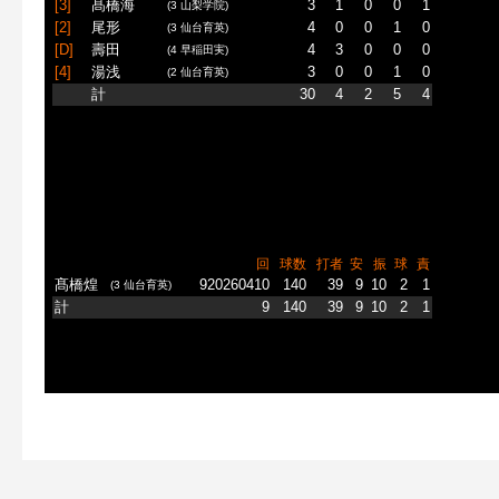
[3]
髙橋海
3
1
0
0
1
(3 山梨学院)
[2]
尾形
4
0
0
1
0
(3 仙台育英)
[D]
壽田
4
3
0
0
0
(4 早稲田実)
[4]
湯浅
3
0
0
1
0
(2 仙台育英)
計
30
4
2
5
4
回
球数
打者
安
振
球
責
髙橋煌
920260410
140
39
9
10
2
1
(3 仙台育英)
計
9
140
39
9
10
2
1