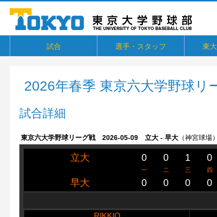
試合
選手・スタッフ
東大
東京六大学野球リーグ戦
東京六大学野球新人戦
東京六大学野球社会人対抗戦
東京六大学トーナメント・六大学選
京都大学定期戦
国立七大学戦（旧七帝戦）
東京都国公立大学戦
オープン戦
その他交流戦等
選手・スタッフ
選手からメッセージ
卒部生
概要・
戦績・
練習
ユニフ
東大球
一誠寮
東京大
関連リ
抜
2026年春季 東京六大学野球リ
試合詳細
東京六大学野球リーグ戦 2026-05-09 立大 - 早大
（神宮球場
立大
0
0
1
0
一
二
三
四
早大
0
0
0
0
RIKKIO