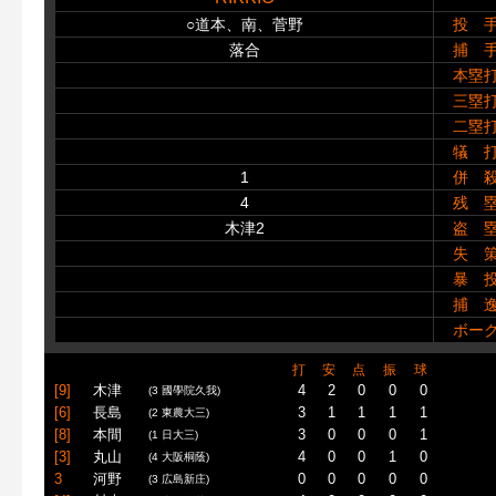
○道本、南、菅野
投 
落合
捕 
本塁
三塁
二塁
犠 
1
併 
4
残 
木津2
盗 
失 
暴 
捕 
ボー
打
安
点
振
球
[9]
木津
4
2
0
0
0
(3 國學院久我)
[6]
長島
3
1
1
1
1
(2 東農大三)
[8]
本間
3
0
0
0
1
(1 日大三)
[3]
丸山
4
0
0
1
0
(4 大阪桐蔭)
3
河野
0
0
0
0
0
(3 広島新庄)