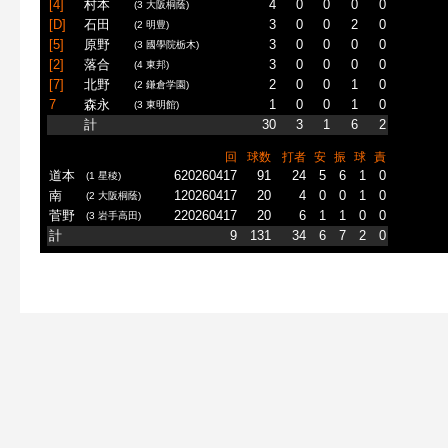
[4]
村本
4
0
0
0
0
(3 大阪桐蔭)
[D]
石田
3
0
0
2
0
(2 明豊)
[5]
原野
3
0
0
0
0
(3 國學院栃木)
[2]
落合
3
0
0
0
0
(4 東邦)
[7]
北野
2
0
0
1
0
(2 鎌倉学園)
7
森永
1
0
0
1
0
(3 東明館)
計
30
3
1
6
2
回
球数
打者
安
振
球
責
道本
620260417
91
24
5
6
1
0
(1 星稜)
南
120260417
20
4
0
0
1
0
(2 大阪桐蔭)
菅野
220260417
20
6
1
1
0
0
(3 岩手高田)
計
9
131
34
6
7
2
0