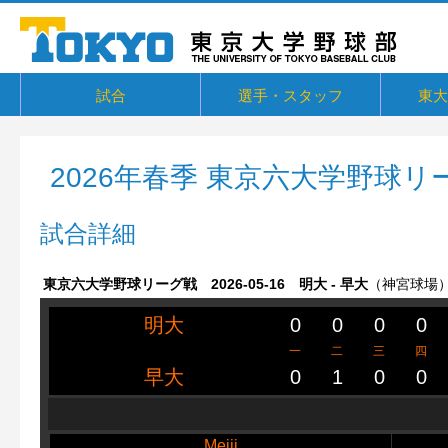
試合
選手・スタッフ
東大
東京六大学野球リーグ戦
東京六大学野球新人戦
東京六大学野球社会人対抗戦
東京六大学トーナメント・六大学選
京都大学定期戦
国立七大学戦（旧七帝戦）
東京都国公立大学戦
オープン戦
その他交流戦等
選手・スタッフ
選手からメッセージ
卒部生
概要・
戦績・
練習
ユニフ
東大球
一誠寮
東京大
関連リ
抜
2026年春季 東京六大学野球リ
試合詳細
東京六大学野球リーグ戦 2026-05-16 明大 - 早大
（神宮球場
明大
0
0
0
0
一
二
三
四
早大
0
1
0
0
Meiji