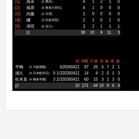
[5]
為永
4
1
2
1
0
(1 横浜)
[2]
福原
4
1
0
0
0
(4 東海大菅生)
[D]
内藤
2
0
0
0
0
(4 天理)
HD
磯
2
1
0
1
0
(3 作新学院)
[9]
津田
3
2
1
1
1
(4 近江)
計
38
10
9
11
3
回
球数
打者
安
振
球
責
平嶋
620260421
97
25
5
7
2
1
(2 大阪桐蔭)
浦久
0 1/320260421
14
4
2
0
1
3
(3 日本航空石)
松本直
3 2/320260421
60
15
3
2
3
0
(4 鎌倉学園)
計
10
171
44
10
9
6
4