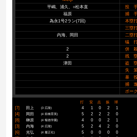
平嶋、浦久、○松本直
投 
福原
捕 
為永1号2ラン(7回)
本塁
三塁
内海、岡田
二塁
犠 
2
併 
2
残 
津田
盗 
失 
暴 
捕 
ボー
打
安
点
振
球
[7]
田上
4
1
0
2
1
(3 広陵)
[4]
岡田
5
2
2
2
0
(4 前橋育英)
[8]
榊原
4
0
0
2
1
(4 報徳学園)
[3]
内海
5
2
4
2
0
(4 広陵)
[6]
光弘
5
0
0
0
0
(4 履正社)