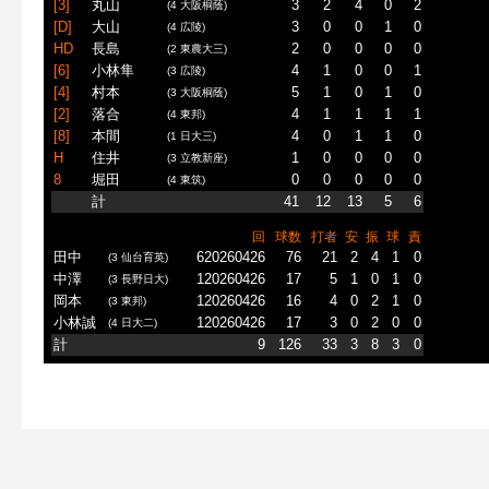
[3]
丸山
3
2
4
0
2
(4 大阪桐蔭)
[D]
大山
3
0
0
1
0
(4 広陵)
HD
長島
2
0
0
0
0
(2 東農大三)
[6]
小林隼
4
1
0
0
1
(3 広陵)
[4]
村本
5
1
0
1
0
(3 大阪桐蔭)
[2]
落合
4
1
1
1
1
(4 東邦)
[8]
本間
4
0
1
1
0
(1 日大三)
H
住井
1
0
0
0
0
(3 立教新座)
8
堀田
0
0
0
0
0
(4 東筑)
計
41
12
13
5
6
回
球数
打者
安
振
球
責
田中
620260426
76
21
2
4
1
0
(3 仙台育英)
中澤
120260426
17
5
1
0
1
0
(3 長野日大)
岡本
120260426
16
4
0
2
1
0
(3 東邦)
小林誠
120260426
17
3
0
2
0
0
(4 日大二)
計
9
126
33
3
8
3
0