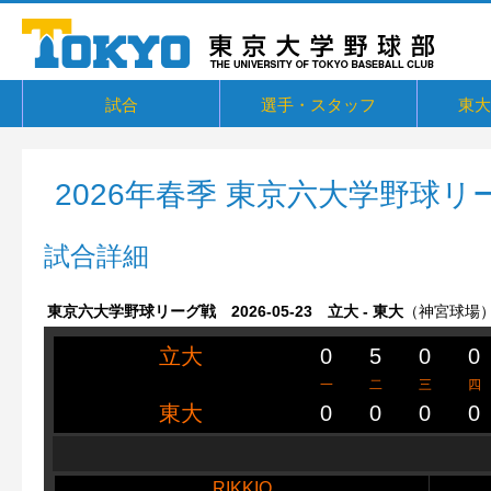
試合
選手・スタッフ
東大
東京六大学野球リーグ戦
東京六大学野球新人戦
東京六大学野球社会人対抗戦
東京六大学トーナメント・六大学選
京都大学定期戦
国立七大学戦（旧七帝戦）
東京都国公立大学戦
オープン戦
その他交流戦等
選手・スタッフ
選手からメッセージ
卒部生
概要・
戦績・
練習
ユニフ
東大球
一誠寮
東京大
関連リ
抜
2026年春季 東京六大学野球リ
試合詳細
東京六大学野球リーグ戦 2026-05-23 立大 - 東大
（神宮球場
立大
0
5
0
0
一
二
三
四
東大
0
0
0
0
RIKKIO