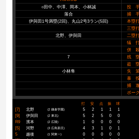
○田中、中澤、岡本、小林誠
投 
落合
捕 
伊與田1号満塁(2回)、丸山2号3ラン(5回)
本塁
三塁
北野、伊與田
二塁
犠 
併 
7
残 
盗 
小林隼
失 
暴 
捕 
ボー
打
安
点
振
球
[7]
北野
5
2
1
1
1
(2 鎌倉学園)
[9]
伊與田
5
2
5
0
0
(2 東北)
R9
濱本
1
0
0
0
0
(2 広陵)
[5]
河野
4
3
1
0
1
(3 広島新庄)
5
越後
0
0
0
0
0
(1 関東一)