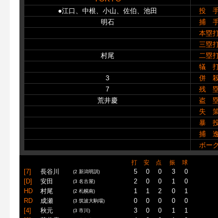
●江口、中根、小山、佐伯、池田
投 
明石
捕 
本塁
三塁
村尾
二塁
犠 
3
併 
7
残 
荒井慶
盗 
失 
暴 
捕 
ボー
打
安
点
振
球
[7]
長谷川
5
0
0
3
0
(2 新潟明訓)
[D]
安田
2
0
0
1
0
(3 名古屋)
HD
村尾
1
1
2
0
1
(2 札幌南)
RD
成瀬
0
0
0
0
0
(3 筑波大駒場)
[4]
秋元
3
0
0
1
1
(3 市川)