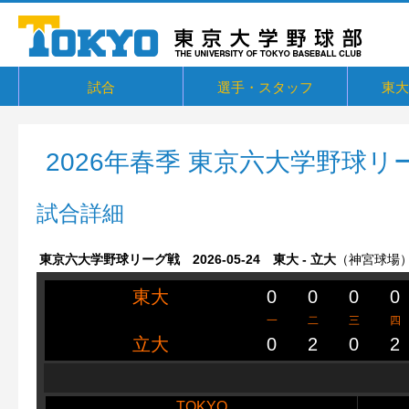
試合
選手・スタッフ
東大
東京六大学野球リーグ戦
東京六大学野球新人戦
東京六大学野球社会人対抗戦
東京六大学トーナメント・六大学選
京都大学定期戦
国立七大学戦（旧七帝戦）
東京都国公立大学戦
オープン戦
その他交流戦等
選手・スタッフ
選手からメッセージ
卒部生
概要・
戦績・
練習
ユニフ
東大球
一誠寮
東京大
関連リ
抜
2026年春季 東京六大学野球リ
試合詳細
東京六大学野球リーグ戦 2026-05-24 東大 - 立大
（神宮球場
東大
0
0
0
0
一
二
三
四
立大
0
2
0
2
TOKYO