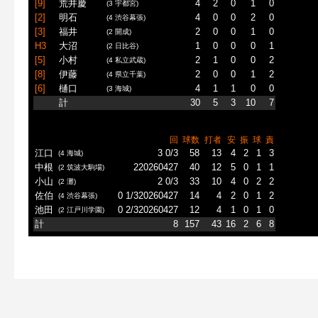
[9]
荒井慶
4
2
0
1
0
(3 宇都宮)
[2]
明石
4
0
0
2
0
(4 渋谷幕張)
[3]
福井
2
0
0
1
0
(2 開成)
H3
大沼
1
0
0
0
1
(2 日比谷)
[5]
小村
2
1
0
0
2
(4 私立武蔵)
[8]
伊藤
2
0
0
1
2
(4 県立千葉)
[6]
樋口
4
1
1
0
0
(3 海城)
計
30
5
3
10
7
回
球数
打者
安
振
球
責
江口
3 0/3
58
13
4
2
1
3
(4 海城)
中根
220260427
40
12
5
0
1
1
(2 筑波大駒場)
小山
2 0/3
33
10
4
0
2
2
(2 灘)
佐伯
0 1/320260427
14
4
2
0
1
2
(4 渋谷幕張)
池田
0 2/320260427
12
4
1
0
1
0
(2 江戸川学園)
計
8
157
43
16
2
6
8