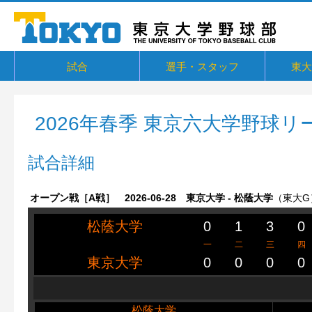
試合
選手・スタッフ
東大
東京六大学野球リーグ戦
東京六大学野球新人戦
東京六大学野球社会人対抗戦
東京六大学トーナメント・六大学選
京都大学定期戦
国立七大学戦（旧七帝戦）
東京都国公立大学戦
オープン戦
その他交流戦等
選手・スタッフ
選手からメッセージ
卒部生
概要・
戦績・
練習
ユニフ
東大球
一誠寮
東京大
関連リ
抜
2026年春季 東京六大学野球リ
試合詳細
オープン戦［A戦］ 2026-06-28 東京大学 - 松蔭大学
（東大G
松蔭大学
0
1
3
0
一
二
三
四
東京大学
0
0
0
0
松蔭大学