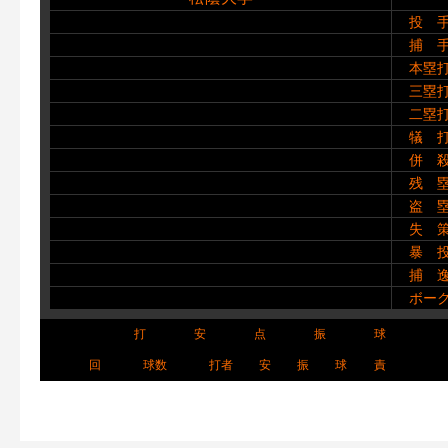
投 
捕 
本塁
三塁
二塁
犠 
併 
残 
盗 
失 
暴 
捕 
ボー
打
安
点
振
球
回
球数
打者
安
振
球
責